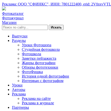
Реклама: ООО "СФИНКС",
ИНН: 7801222400,
erid: 2VfnxvVT
Фотокаталог
Фотожурнал
Магазин
Искать
Выпуски
Разделы
Уроки Фотошопа
Студийная фотошкола
Фотошкола
Заметки пейзажиста
Жанры фотографии
Обзоры фототехники
ФотоФишка
История одной фотографии
Интервью с фотографом
Уроки
Авторы
Реклама
Реклама на сайте
Реклама в журнале
Партнеры