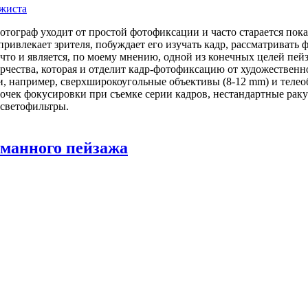
ажиста
отограф уходит от простой фотофиксации и часто старается пока
привлекает зрителя, побуждает его изучать кадр, рассматривать ф
 что и является, по моему мнению, одной из конечных целей пе
рчества, которая и отделит кадр-фотофиксацию от художественн
, например, сверхширокоугольные объективы (8-12 mm) и телео
чек фокусировки при съемке серии кадров, нестандартные ракур
 светофильтры.
уманного пейзажа