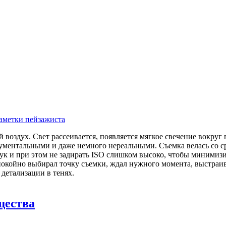
аметки пейзажиста
воздух. Свет рассеивается, появляется мягкое свечение вокруг 
нументальными и даже немного нереальными. Съемка велась со с
рук и при этом не задирать ISO слишком высоко, чтобы минимиз
покойно выбирал точку съемки, ждал нужного момента, выстраив
детализации в тенях.
щества