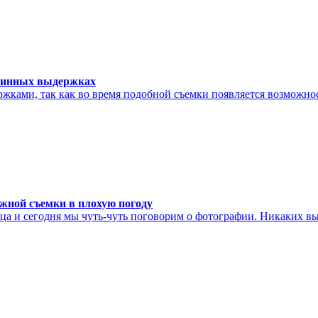
линных выдержках
ржками, так как во время подобной съемки появляется возможно
жной съемки в плохую погоду
ца и сегодня мы чуть-чуть поговорим о фотографии. Никаких в