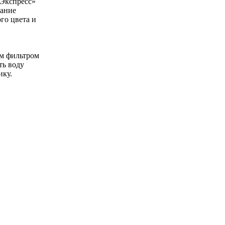
иЭкспресс»
лание
го цвета и
ым фильтром
ть воду
ику.