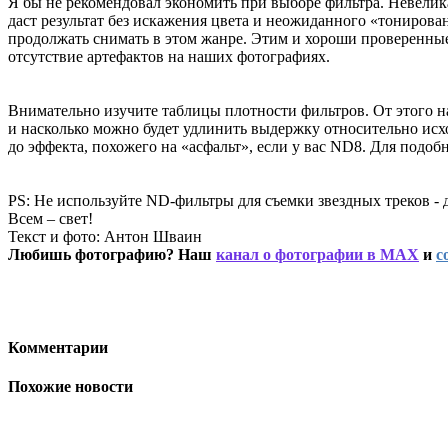
Я бы не рекомендовал экономить при выборе фильтра. Невелик
даст результат без искажения цвета и неожиданного «тонирован
продолжать снимать в этом жанре. Этим и хороши проверенные
отсутствие артефактов на наших фотографиях.
Внимательно изучите таблицы плотности фильтров. От этого 
и насколько можно будет удлинить выдержку относительно исхо
до эффекта, похожего на «асфальт», если у вас ND8. Для подо
PS: Не используйте ND-фильтры для съемки звездных треков -
Всем – свет!
Текст и фото: Антон Шваин
Любишь фотографию? Наш
канал о фотографии в MAX
и
с
Комментарии
Похожие новости