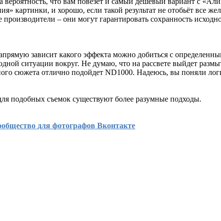
а вероятность, что вам повезет и самый дешевый вариант с «Ал
ия» картинки, и хорошо, если такой результат не отобьёт все же
 производители – они могут гарантировать сохранность исходно
напрямую зависит какого эффекта можно добиться с определенн
дной ситуации вокруг. Не думаю, что на рассвете выйдет размы
бного сюжета отлично подойдет ND1000. Надеюсь, вы поняли лог
 для подобных съемок существуют более разумные подходы.
ообщество для фотографов Вконтакте