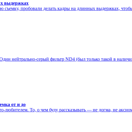
ых выдержках
съемку, пробовали делать кадры на длинных выдержках, чтобы 
 Один нейтрально-серый фильтр ND4 (был только такой в наличи
мка от и до
любителем. То, о чем буду рассказывать — не догма, не аксиома