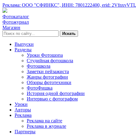
Реклама: ООО "СФИНКС",
ИНН: 7801222400,
erid: 2VfnxvVT
Фотокаталог
Фотожурнал
Магазин
Искать
Выпуски
Разделы
Уроки Фотошопа
Студийная фотошкола
Фотошкола
Заметки пейзажиста
Жанры фотографии
Обзоры фототехники
ФотоФишка
История одной фотографии
Интервью с фотографом
Уроки
Авторы
Реклама
Реклама на сайте
Реклама в журнале
Партнеры