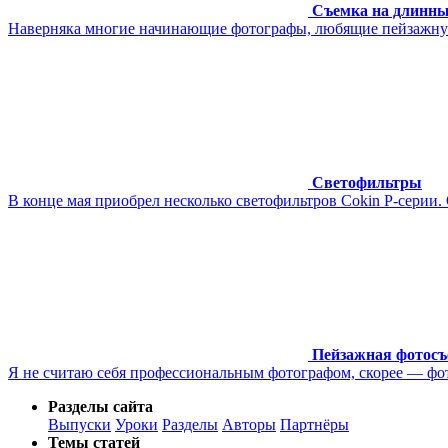
Съемка на длинн
Наверняка многие начинающие фотографы, любящие пейзажную 
Светофильтры
В конце мая приобрел несколько светофильтров Cokin P‑серии.
Пейзажная фотосъе
Я не считаю себя профессиональным фотографом, скорее — фото-
Разделы сайта
Выпуски
Уроки
Разделы
Авторы
Партнёры
Темы статей