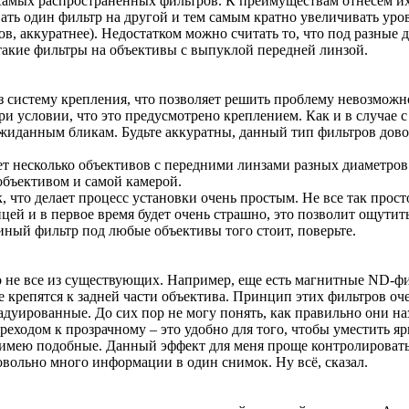
 самых распространенных фильтров. К преимуществам отнесем их
ивать один фильтр на другой и тем самым кратно увеличивать у
, аккуратнее). Недостатком можно считать то, что под разные 
такие фильтры на объективы с выпуклой передней линзой.
ез систему крепления, что позволяет решить проблему невозмо
ри условии, что это предусмотрено креплением. Как и в случа
жиданным бликам. Будьте аккуратны, данный тип фильтров довол
еет несколько объективов с передними линзами разных диаметров
 объективом и самой камерой.
к, что делает процесс установки очень простым. Не все так прост
ицей и в первое время будет очень страшно, это позволит ощутит
иный фильтр под любые объективы того стоит, поверьте.
ко не все из существующих. Например, еще есть магнитные ND-ф
е крепятся к задней части объектива. Принцип этих фильтров оч
уированные. До сих пор не могу понять, как правильно они на
ереходом к прозрачному – это удобно для того, чтобы уместить яр
и имею подобные. Данный эффект для меня проще контролировать
овольно много информации в один снимок. Ну всё, сказал.