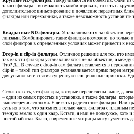
Круглые ND-фильтры
. Накручиваются на объектив. Одни из
такого фильтра – возможность комбинировать, то есть накруч
дополнительное виньетирование и появление паразитных бликов
фильтры или переходники, а также невозможность установить 
Квадратные ND-фильтры
. Устанавливаются на объектив чер
линзами. Комбинировать такие фильтры возможно, но только п
слой фильтров в определенных условиях может привести к нео
Drop-in и clip-in фильтры
. Отличное решение для тех, кто им
так как эти фильтры устанавливаются не на объектив, а между
Что? Да. В случае с drop-in сам фильтр вставляется в переходни
clip-in – такой тип фильтров устанавливается прямо перед матр
для установки и снятия существуют специальные присоски. Ед
Стоит сказать, что фильтры, которые перечислены выше, дале
– одни из самых простых в установке, а также фильтры, которы
вышеперечисленными. Еще есть градиентные фильтры. Или град
суть их в том, что затемнена только часть фильтра с плавным п
темную землю в один кадр. Кстати, я ими не пользуюсь, хоть 
постобработки. Благо, современные матрицы могут уместить д