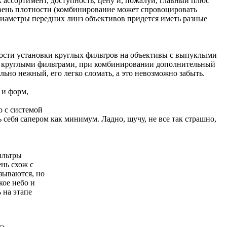
 ассортимент, доступность, цену и, пожалуй, главный плюс
ровень плотности (комбинирование может спровоцировать
диаметры передних линз объективов придется иметь разные
жности установки круглых фильтров на объективы с выпуклыми
е с круглыми фильтрами, при комбинировании дополнительный
ьно нежный, его легко сломать, а это невозможно забыть.
 и форм,
о с системой
ь себя сапером как минимум. Ладно, шучу, не все так страшно,
ильтры
ень схож с
зываются, но
кое небо и
 на этапе