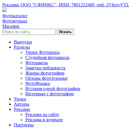
Реклама: ООО "СФИНКС",
ИНН: 7801222400,
erid: 2VfnxvVT
Фотокаталог
Фотожурнал
Магазин
Искать
Выпуски
Разделы
Уроки Фотошопа
Студийная фотошкола
Фотошкола
Заметки пейзажиста
Жанры фотографии
Обзоры фототехники
ФотоФишка
История одной фотографии
Интервью с фотографом
Уроки
Авторы
Реклама
Реклама на сайте
Реклама в журнале
Партнеры