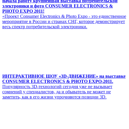
начала работу крупнейшая выставка потребительской
электроники и фото CONSUMER ELECTRONICS &
PHOTO EXPO 2011!
«Проект Consumer Electronics & Photo Expo - это единственное
мероприятие в России и странах СНГ, которое демонстрирует
весь спектр потребительской электроники.
ИНТЕРАКТИВНОЕ ШОУ «3D-ДВИЖЕНИЕ» на выставке
CONSUMER ELECTRONICS & PHOTO EXPO-2011.
Популярность 3D-технологий сегодня уже не вызывает
сомнений у специалистов, да и обыватель не может не
заметить, как в его жизни упрочняются позиции 3D.