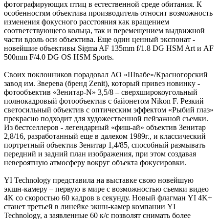
фотографирующих птиц в естественной среде обитания. К
особенностям объектива производитель относит возможность
изменения фокусного расстояния как вращением
соответствующего кольца, так и перемещением выдвижной
части вдоль оси объектива. Еще один ценный экспонат -
новейшие объективы Sigma AF 135mm f/1.8 DG HSM Art и AF
500mm F/4.0 DG OS HSM Sports.
Своих поклонников порадовал АО «Швабе»/Красногорский
завод им. Зверева (бренд Zenit), который привез новинку -
фотообъектив «Зенитар-N» 3,5/8 – сверхширокоугольный
полнокадровый фотообъектив с байонетом Nikon F. Резкий
светосильный объектив с оптическим эффектом «Рыбий глаз»
прекрасно подходит для художественной пейзажной съемки.
Из бестселлеров - легендарный «фиш-ай» объектив Зенитар
2,8/16, разработанный еще в далеком 1989г., и классический
портретный объектив Зенитар 1,4/85, способный размывать
передний и задний план изображения, при этом создавая
невероятную атмосферу вокруг объекта фокусировки.
YI Technology представила на выставке свою новейшую
экшн-камеру – первую в мире с возможностью съемки видео
4K со скоростью 60 кадров в секунду. Новый флагман YI 4K+
станет третьей в линейке экшн-камер компании YI
Technology, а заявленные 60 к/с позволят снимать более