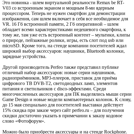
Это новинка - шлем виртуальной реальности Remax be RT-
V03 со встроенным экраном и мощным 8-ми ядерным
процессором. Теперь не нужен смартфон для демонстрации
изображения, сам шлем включает в себя все необходимое для
VR. 16 Гб встроенной памяти, 2 Гб оперативной – шлем
обладает всеми характеристиками недешевого смартфона, к
тому же, там уже есть встроенный контент – мультики, клипы
о природе, пейзажные ролики, игры, есть слот под usb или
microSD. Кроме того, на стенде компании посетителей ждал
широкий выбор аксессуаров: наушники, Bluetooth колонки,
зарядные устройства.
Другой производитель Perfeo также представил публике
отличный набор аксессуаров: новые серии наушников,
радиоприёмников, MP3-плееров, приставок для приёма
цифрового ТВ DVB-T2, светодиодных ламп, элементов
питания и светильников с disco-эффектами. Среди
многочисленных аксессуаров для ПК выделялись мыши серии
Game Design и новые модели компьютерных колонок. К слову,
до 15 мая специально для посетителей выставки действует
15% скидка при заказе через сайт perfeo.ru – для получения
скидки достаточно указать в примечании к заказу кодовое
слово «Фотофорум».
Можно было приобрести аксессуары и на стенде Rockphone.