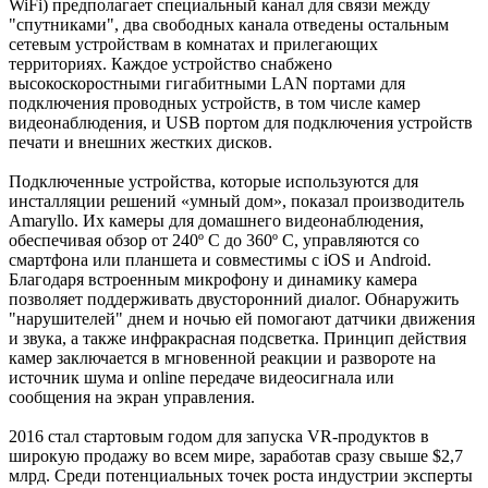
WiFi) предполагает специальный канал для связи между
"спутниками", два свободных канала отведены остальным
сетевым устройствам в комнатах и прилегающих
территориях. Каждое устройство снабжено
высокоскоростными гигабитными LAN портами для
подключения проводных устройств, в том числе камер
видеонаблюдения, и USB портом для подключения устройств
печати и внешних жестких дисков.
Подключенные устройства, которые используются для
инсталляции решений «умный дом», показал производитель
Amaryllo. Их камеры для домашнего видеонаблюдения,
обеспечивая обзор от 240º С до 360º С, управляются со
смартфона или планшета и совместимы с iOS и Android.
Благодаря встроенным микрофону и динамику камера
позволяет поддерживать двусторонний диалог. Обнаружить
"нарушителей" днем и ночью ей помогают датчики движения
и звука, а также инфракрасная подсветка. Принцип действия
камер заключается в мгновенной реакции и развороте на
источник шума и online передаче видеосигнала или
сообщения на экран управления.
2016 стал стартовым годом для запуска VR-продуктов в
широкую продажу во всем мире, заработав сразу свыше $2,7
млрд. Среди потенциальных точек роста индустрии эксперты