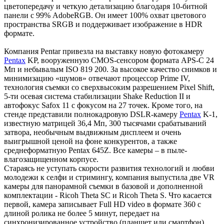
цветопередачу и четкую детализацию благодаря 10-битной
панели с 99% AdobeRGB. Он имеет 100% охват цветового
пространства SRGB и поддерживает изображение в HDR
формате.
Компания Pentar привезла на выставку новую фотокамеру
Pentax
KP, вооруженную CMOS-сенсором формата APS-C 24
Мп и небывалым ISO 819 200. За высокое качество снимков и
минимизацию «шумов» отвечают процессор Prime IV,
технология съемки со сверхвысоким разрешением Pixel Shift,
5-ти осевая система стабилизации Shake Reduction II и
автофокус Safox 11 с фокусом на 27 точек. Кроме того, на
стенде представили полнокадровую DSLR-камеру
Pentax
K-1,
известную матрицей 36,4 Мп, 300 тысячами срабатываний
затвора, необычным выдвижным дисплеем и очень
выигрышной ценой на фоне конкурентов, а также
среднеформатную Pentax 645Z. Все камеры – в пыле-
влагозащищенном корпусе.
Стараясь не уступать скорости развития технологий и любви
молодежи к селфи и стримингу, компания выпустила две VR
камеры для панорамной съемки в базовой и дополненной
комплектации - Ricoh Theta SC и Ricoh Theta S. Что касается
первой, камера записывает Full HD video в формате 360 с
длиной ролика не более 5 минут, передает на
синхронизированное устройство (планшет или смартфон)