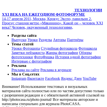
ТЕХНОЛОГИИ
XXI ВЕКА НА ЕЖЕГОДНОМ ФОТОФОРУМЕ
14-17 апреля 2011, Москва, Крокус Экспо, павильон 2.
Проезд: станция метро «Мякинино». Какой он – человек XXI
века? Человек, окруженный технологиями,
Разделы сайта
Выпуски
Уроки
Разделы
Авторы
Партнёры
Темы статей
Уроки Фотошопа
Студийная фотошкола
Фотошкола
Заметки пейзажиста
Жанры фотографии
Обзоры
фототехники
ФотоФишка
История одной фотографии
Интервью с фотографом
Реклама
Реклама на сайте
Реклама в журнале
Мы в Соц.сетях
Instagram
Вконтакте
Facebook
Яндекс Дзен
YouTube
Внимание! Использование текстовых и визуальных
материалов сайта полностью или по частям допустимо только
с разрешения редакции и с обязательной активной ссылкой на
http://photocasa.ru/photo-journal/ Все материалы авторские и
написаны специально для журнала PhotoCASA.