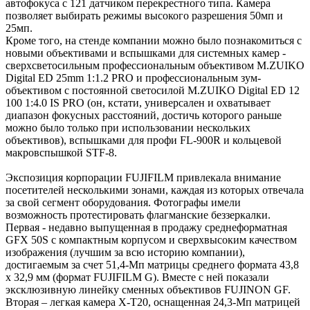
автофокуса с 121 датчиком перекрестного типа. Камера
позволяет выбирать режимы высокого разрешения 50мп и
25мп.
Кроме того, на стенде компании можно было познакомиться с
новыми объективами и вспышками для системных камер -
сверхсветосильным профессиональным объективом M.ZUIKO
Digital ED 25mm 1:1.2 PRO и профессиональным зум-
объективом с постоянной светосилой M.ZUIKO Digital ED 12
100 1:4.0 IS PRO (он, кстати, универсален и охватывает
диапазон фокусных расстояний, достичь которого раньше
можно было только при использовании нескольких
объективов), вспышками для профи FL-900R и кольцевой
макровспышкой STF-8.
Экспозиция корпорации FUJIFILM привлекала внимание
посетителей несколькими зонами, каждая из которых отвечала
за свой сегмент оборудования. Фотографы имели
возможность протестировать флагманские беззеркалки.
Первая - недавно выпущенная в продажу среднеформатная
GFX 50S с компактным корпусом и сверхвысоким качеством
изображения (лучшим за всю историю компании),
достигаемым за счет 51,4-Мп матрицы среднего формата 43,8
х 32,9 мм (формат FUJIFILM G). Вместе с ней показали
эксклюзивную линейку сменных объективов FUJINON GF.
Вторая – легкая камера X-T20, оснащенная 24,3-Мп матрицей