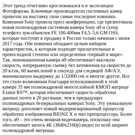
Этот тренд отчетливо прослеживался и в экспозиции
Фотофорума. Ключевые производители системных камер
привезли на выставку свои самые последние новинки.
Компания Sony провела пресс-конференцию, где презентовала
новая полнокадровая системная камера Sony α9 и супер
телефото зум-объектив FE 100-400мм F4,5–5,6 GM OSS,
которые поступят в продажу в России только начиная с июня
2017 года. Обе новинки обладают целым набором
характеристик, к которым подходят прилагательные в
превосходной степени или определения «первый в мире».
Так, инновационная камера α9 обеспечивает высокую
скорость, непрерывную съемку без затемнения на скорости до
20 к/сек, 60 вычислений в секунду для следящей АФ/AЭ,
минимальную выдержку до 1/32000 сек и многое другое. Все
это стало возможным благодаря использованной в этой
камере 35 мм полнокадровой многослойной КМОП матрице
Exmor RS™, которая обеспечивает скорость обработки
данных почти в 20 раз выше, чем в предыдущих
полнокадровых беззеркальных камерах Sony. Эту уникальную
матрицу дополняет новый модернизированный процессор
обработки изображения BIONZ X и чип препроцессора. Более
того, α9 – это очень мощная видеокамера, поскольку она
обеспечивает запись 4K (3840x2160p) видео по всей ширине
полнокадровой матрицы.