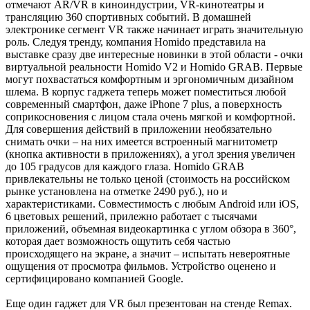
отмечают AR/VR в киноиндустрии, VR-кинотеатры и
трансляцию 360 спортивных событий. В домашней
электронике сегмент VR также начинает играть значительную
роль. Следуя тренду, компания Homido представила на
выставке сразу две интересные новинки в этой области - очки
виртуальной реальности Homido V2 и Homido GRAB. Первые
могут похвастаться комфортным и эргономичным дизайном
шлема. В корпус гаджета теперь может поместиться любой
современный смартфон, даже iPhone 7 plus, а поверхность
соприкосновения с лицом стала очень мягкой и комфортной.
Для совершения действий в приложении необязательно
снимать очки – на них имеется встроенный магнитометр
(кнопка активности в приложениях), а угол зрения увеличен
до 105 градусов для каждого глаза. Homido GRAB
привлекательны не только ценой (стоимость на российском
рынке установлена на отметке 2490 руб.), но и
характеристиками. Совместимость с любым Android или iOS,
6 цветовых решений, прилежно работает с тысячами
приложений, объемная видеокартинка с углом обзора в 360°,
которая дает возможность ощутить себя частью
происходящего на экране, а значит – испытать невероятные
ощущения от просмотра фильмов. Устройство оценено и
сертифицировано компанией Google.
Еще один гаджет для VR был презентован на стенде Remax.