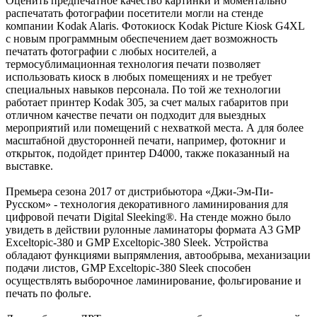
Оценить предпечатное качество картинки и моментально
распечатать фотографии посетители могли на стенде
компании Kodak Alaris. Фотокиоск Kodak Picture Kiosk G4XL
с новым программным обеспечением дает возможность
печатать фотографии с любых носителей, а
термосублимационная технология печати позволяет
использовать киоск в любых помещениях и не требует
специальных навыков персонала. По той же технологии
работает принтер Kodak 305, за счет малых габаритов при
отличном качестве печати он подходит для выездных
мероприятий или помещений с нехваткой места. А для более
масштабной двусторонней печати, например, фотокниг и
открыток, подойдет принтер D4000, также показанный на
выставке.
Премьера сезона 2017 от дистрибьютора «Джи-Эм-Пи-
Русском» - технология декоративного ламинирования для
цифровой печати Digital Sleeking®. На стенде можно было
увидеть в действии рулонные ламинаторы формата А3 GMP
Exceltopic-380 и GMP Exceltopic-380 Sleek. Устройства
обладают функциями выпрямления, автообрыва, механизации
подачи листов, GMP Exceltopic-380 Sleek способен
осуществлять выборочное ламинирование, фольгирование и
печать по фольге.