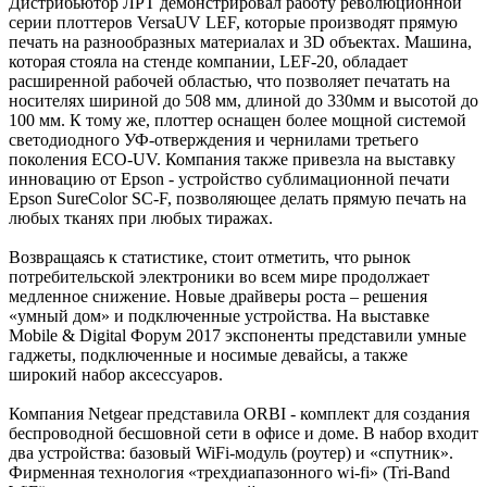
Дистрибьютор ЛРТ демонстрировал работу революционной
серии плоттеров VersaUV LEF, которые производят прямую
печать на разнообразных материалах и 3D объектах. Машина,
которая стояла на стенде компании, LEF-20, обладает
расширенной рабочей областью, что позволяет печатать на
носителях шириной до 508 мм, длиной до 330мм и высотой до
100 мм. К тому же, плоттер оснащен более мощной системой
светодиодного УФ-отверждения и чернилами третьего
поколения ECO-UV. Компания также привезла на выставку
инновацию от Epson - устройство сублимационной печати
Epson SureColor SC-F, позволяющее делать прямую печать на
любых тканях при любых тиражах.
Возвращаясь к статистике, стоит отметить, что рынок
потребительской электроники во всем мире продолжает
медленное снижение. Новые драйверы роста – решения
«умный дом» и подключенные устройства. На выставке
Mobile & Digital Форум 2017 экспоненты представили умные
гаджеты, подключенные и носимые девайсы, а также
широкий набор аксессуаров.
Компания Netgear представила ORBI - комплект для создания
беспроводной бесшовной сети в офисе и доме. В набор входит
два устройства: базовый WiFi-модуль (роутер) и «спутник».
Фирменная технология «трехдиапазонного wi-fi» (Tri-Band