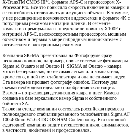
X-TransTM CMOS III*1 формата APS-C и процессором X-
Processor Pro. Все это повысило скорость включения камеры и
ее способность отслеживать движущиеся объекты. К тому же,
у нее расширенные возможности видеосъемки в формате 4K с
популярным режимом имитации пленки. В сегменте
компактов премиум-класса представили новинку X100F с
матрицей APS-C, высокоскоростным процессором, мощным
объективом и первым в мире гибридным видоискателем с
оптическим и электронным режимами.
Компания SIGMA презентовала на Фотофоруме сразу
несколько новинок, например, новые системные фотокамеры
Sigma sd Quattro и sd Quattro H. SIGMA sd Quattro – камера
хоть и беззеркальная, но не самая легкая или компактная,
кроме того, в ней нет стабилизатора и она не снимает видео.
Эта камера не прощает фотографу ошибок. Поэтому для
съемки необходима идеально подобранная экспозиция.
Взамен – потрясающая детализация кадра и цвет. Камера
создана на базе зеркальных камер Sigma и собственного
байонета SA.
Также на стенде компании состоялась российская премьера
полнокадрового стабилизированного телеобъектива Sigma AF
100-400mm F/5-6.3 DG OS HSM Contemporary. Его основной
аудиторией компания видит путешественников, анималистов,
в частности, любителей и профессионалов,