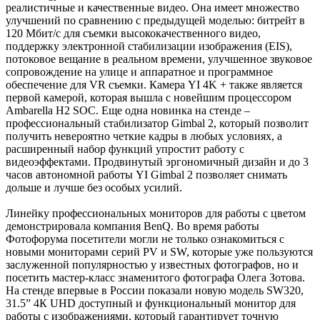
реалистичные и качественные видео. Она имеет множество
улучшений по сравнению с предыдущей моделью: битрейт в
120 Мбит/с для съемки высококачественного видео,
поддержку электронной стабилизации изображения (EIS),
потоковое вещание в реальном времени, улучшенное звуковое
сопровождение на улице и аппаратное и программное
обеспечение для VR съемки. Камера YI 4K + также является
первой камерой, которая вышла с новейшим процессором
Ambarella H2 SOC. Еще одна новинка на стенде –
профессиональный стабилизатор Gimbal 2, который позволит
получить невероятно четкие кадры в любых условиях, а
расширенный набор функций упростит работу с
видеоэффектами. Продвинутый эргономичный дизайн и до 3
часов автономной работы YI Gimbal 2 позволяет снимать
дольше и лучше без особых усилий.
Линейку профессиональных мониторов для работы с цветом
демонстрировала компания BenQ. Во время работы
Фотофорума посетители могли не только ознакомиться с
новыми мониторами серий PV и SW, которые уже пользуются
заслуженной популярностью у известных фотографов, но и
посетить мастер-класс знаменитого фотографа Олега Зотова.
На стенде впервые в России показали новую модель SW320,
31.5” 4К UHD доступный и функциональный монитор для
работы с изображениями, который гарантирует точную