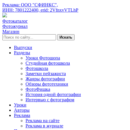
Реклама: ООО "СФИНКС",
ИНН: 7801222400,
erid: 2VfnxvVTLhP
Фотокаталог
Фотожурнал
Магазин
Искать
Выпуски
Разделы
Уроки Фотошопа
Студийная фотошкола
Фотошкола
Заметки пейзажиста
Жанры фотографии
Обзоры фототехники
ФотоФишка
История одной фотографии
Интервью с фотографом
Уроки
Авторы
Реклама
Реклама на сайте
Реклама в журнале