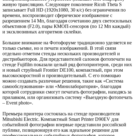
живую трансляцию. Следующее поколение Ricoh Theta S
записывает Full HD (1920x1080, 30 к/с) без ограничения по
времени, воспроизводит сферическое изображение с
разрешением 14 Мп, благодаря сочетанию двух светосильных
объективов (F2.0), пары КМОП-сенсоров (по 12 Мп каждый)
и эксклюзивных алгоритмов склейки.
Большое внимание на Фотофоруме традиционно уделяется не
только съемке, но и печати изображений. В этой связи
отдельно отметим стенды нескольких производителей и
дистрибьюторов. Для представителей салонов фотопечати на
стенде Fujifilm показали целый ряд фотопринтеров, среди них
и новый струйный Frontier DE100, компактный, при этом
высокоскоростной и производительный. С его помощью
можно создавать различные решения, такие как «Система
самообслуживания» или «Минилаборатория», благодаря
которой сотрудники смогут печатать фотографии, находясь за
прилавком, или организовать систему «Выездную фотопечать
– Event photo».
Премьера принтера состоялась на стенде производителя
Mitsubishi Electric. Компактный Smart Printer D90EV для
событийной фотографии впервые представили российской
публике, позиционируя его как идеальное решение для
профессиональных событийных фотографов, которое