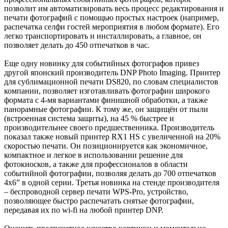
позволит им автоматизировать весь процесс редактирования и
печати фотографий с помощью простых настроек (например,
распечатка селфи гостей мероприятия в любом формате). Его
легко транспортировать и инсталлировать, а главное, он
позволяет делать до 450 отпечатков в час.
Еще одну новинку для событийных фотографов привез
другой японский производитель DNP Photo Imaging. Принтер
для сублимационной печати DS820, по словам специалистов
компании, позволяет изготавливать фотографии широкого
формата с 4-мя вариантами финишной обработки, а также
панорамные фотографии. К тому же, он защищён от пыли
(встроенная система защиты), на 45 % быстрее и
производительнее своего предшественника. Производитель
показал также новый принтер RX1 HS с увеличенной на 20%
скоростью печати. Он позиционируется как экономичное,
компактное и легкое в использовании решение для
фотокиосков, а также для профессионалов в области
событийной фотографии, позволяя делать до 700 отпечатков
4х6” в одной серии. Третья новинка на стенде производителя
– беспроводной сервер печати WPS-Pro, устройство,
позволяющее быстро распечатать снятые фотографии,
передавая их по wi-fi на любой принтер DNP.