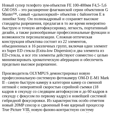
Новый супер телефото зум-объектив FE 100-400мм F4,5–5,6
GM OSS – это расширение флагманской серии объективов G
Master™, самый «дальнозоркий» объектив с байонетом E в
линейке Sony. Он полнокадровый и сохраняет высокие
стандарты разрешения, предлагая в то же время невероятно
быструю и точную автофокусировку, легкость, портативный
дизайн, а также разнообразные профессиональные функции и
возможности персонализации. Сложная оптическая
конструкция объектива состоит из 22 элементов,
объединенных в 16 различных групп, включая один элемент
из Super ED стекла (Extra-low Dispersion) и два элемента из
ED-стекла, и все эти элементы действуют совместно с целью
минимизировать хроматическую аберрацию и обеспечить
предельно высокое разрешение.
Производитель OLYMPUS демонстрировал новую
профессиональную системную фотокамеру OM-D E-M1 Mark
II - самую быструю камеру в категории камер со сменной
оптикой с невероятной скоростью серийной съемки (18
кадров в секунду со следящим автофокусом и до 60 кадров в
секунду с фокусом по первому кадру) и новейшей системой
гибридной фокусировки. Из характеристик особо отметим
новый 20MP сенсор и сдвоенный 8-ми ядерный процессор
True Picture VIII, новую фазово-контрастную систему