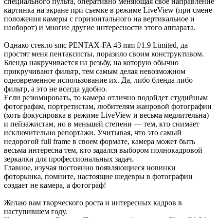
специального пульта, оперативно меняющая свое направление
картинка на экране при съемке в режиме LiveView (при смене
положения камеры с горизонтального на вертикальное и
наоборот) и многие другие интересности этого аппарата.
Однако стекло smc PENTAX-FA 43 mm f/1.9 Limited, да
простят меня пентаксисты, поразило своим конструктивом.
Бленда накручивается на резьбу, на которую обычно
прикручивают фильтр, тем самым делая невозможном
одновременное использование их. Да, либо бленда либо
фильтр, а это не всегда удобно.
Если резюмировать, то камера отлично подойдет студийным
фотографам, портретистам, любителям жанровой фотографии
(хоть фокусировка в режиме LiveView и весьма медлительна)
и пейзажистам, но в меньшей степени — тем, кто снимает
исключительно репортажи. Учитывая, что это самый
недорогой full frame в своем формате, камера может быть
весьма интересна тем, кто задался выбором полнокадровой
зеркалки для профессиональных задач.
Главное, изучая постоянно появляющиеся новинки
фоторынка, помните, настоящие шедевры в фотографии
создает не камера, а фотограф!
Желаю вам творческого роста и интересных кадров в
наступившем году.