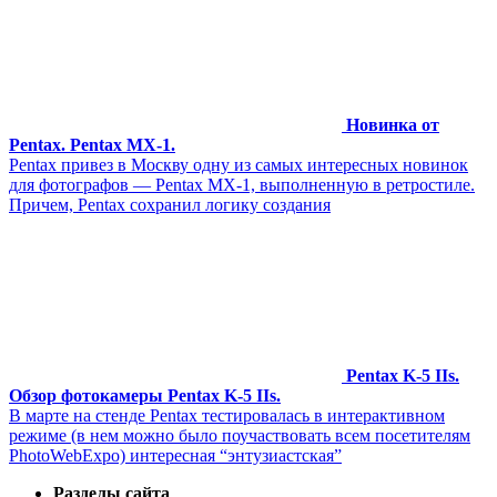
Новинка от
Pentax. Pentax MX-1.
Pentax привез в Москву одну из самых интересных новинок
для фотографов — Pentax MX-1, выполненную в ретростиле.
Причем, Pentax сохранил логику создания
Pentax K-5 IIs.
Обзор фотокамеры Pentax K-5 IIs.
В марте на стенде Pentax тестировалась в интерактивном
режиме (в нем можно было поучаствовать всем посетителям
PhotoWebExpo) интересная “энтузиастская”
Разделы сайта