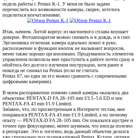
недель работы с Pentax K-1. У меня не было задачи
перечислить все возможности камеры, скорее, хотелось
поделиться впечатлениями.
Итак, начнем. Литой корпус из магниевого сплава внушает
доверие. Фотоаппаратом можно снимать и в дождь, и в снег.
Эргономика отличная: камера идеально лежит в руке,
расположение и функции кнопок не вызывают вопросов,
меню также хорошо организовано. Продуманность элементов
управления позволила мне приступить к работе почти сразу и
обойтись без долгого изучения инструкции, хотя ранее я
никогда не снимал на Pentax (если не считать
Pentax 67, но едва ли его можно сравнить с современными
цифровыми камерами).
В моем распоряжении помимо самой камеры оказались два
объектива: PENTAX-D FA 28–105 mm f/3.5–5.6 ED и smc
PENTAX-FA 43 mm f/1.9 Limited.
Забавно, что, по просмотренным в Интернете тестам, мне
понравился PENTAX-FA 43 mm f/1.9 Limited, а по личному
опыту — PENTAX-D FA 28–105 mm. Он показался шустрее и
точнее при фокусировке, менее шумным, что иногда полезно
в репортаже. Это и логично, ведь данный объектив делался
уже специально под полнокадровый Pentax. Кстати, оптики,