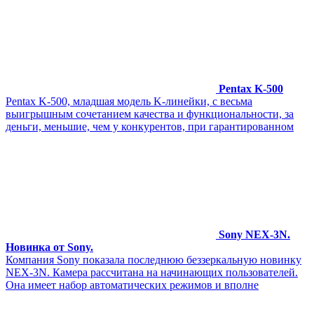
Pentax K-500
Pentax K-500, младшая модель K-линейки, c весьма
выигрышным сочетанием качества и функциональности, за
деньги, меньшие, чем у конкурентов, при гарантированном
Sony NEX-3N.
Новинка от Sony.
Компания Sony показала последнюю беззеркальную новинку
NEX-3N. Камера рассчитана на начинающих пользователей.
Она имеет набор автоматических режимов и вполне