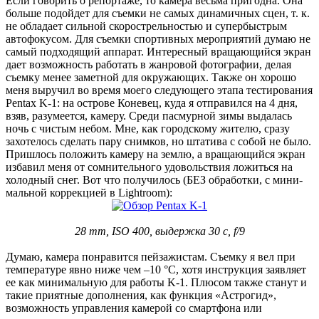
Если говорить о репортаже, то камера весьма пригодна. Она
больше подойдет для съемки не самых динамичных сцен, т. к.
не обладает сильной скорострельностью и супербыстрым
автофокусом. Для съемки спортивных мероприятий думаю не
самый подходящий аппарат. Интересный вращающийся экран
дает возможность работать в жанровой фотографии, делая
съемку менее заметной для окружающих. Также он хорошо
меня выручил во время моего следующего этапа тестирования
Pentax K-1: на острове Коневец, куда я отправился на 4 дня,
взяв, разумеется, камеру. Среди пасмурной зимы выдалась
ночь с чистым небом. Мне, как городскому жителю, сразу
захотелось сделать пару снимков, но штатива с собой не было.
Пришлось положить камеру на землю, а вращающийся экран
избавил меня от сомнительного удовольствия ложиться на
холодный снег. Вот что получилось (БЕЗ обработки, с мини-
мальной коррекцией в Lightroom):
28 mm, ISO 400, выдержка 30 с, f/9
Думаю, камера понравится пейзажистам. Съемку я вел при
температуре явно ниже чем –10 °C, хотя инструкция заявляет
ее как минимальную для работы K-1. Плюсом также станут и
такие приятные дополнения, как функция «Астрогид»,
возможность управления камерой со смартфона или