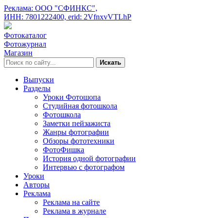
Реклама: ООО "СФИНКС",
ИНН: 7801222400,
erid: 2VfnxvVTLhP
Фотокаталог
Фотожурнал
Магазин
Искать
Выпуски
Разделы
Уроки Фотошопа
Студийная фотошкола
Фотошкола
Заметки пейзажиста
Жанры фотографии
Обзоры фототехники
ФотоФишка
История одной фотографии
Интервью с фотографом
Уроки
Авторы
Реклама
Реклама на сайте
Реклама в журнале