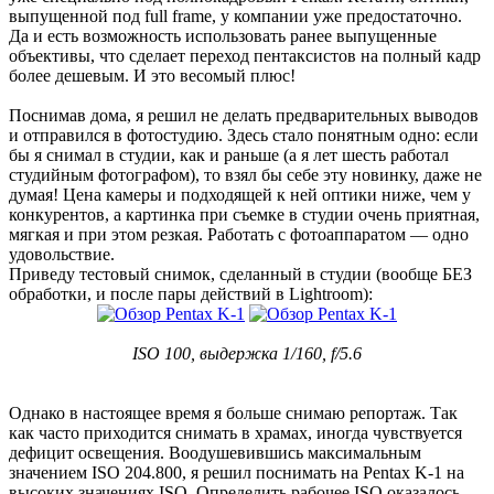
выпущенной под full frame, у компании уже предостаточно.
Да и есть возможность использовать ранее выпущенные
объективы, что сделает переход пентаксистов на полный кадр
более дешевым. И это весомый плюс!
Поснимав дома, я решил не делать предварительных выводов
и отправился в фотостудию. Здесь стало понятным одно: если
бы я снимал в студии, как и раньше (а я лет шесть работал
студийным фотографом), то взял бы себе эту новинку, даже не
думая! Цена камеры и подходящей к ней оптики ниже, чем у
конкурентов, а картинка при съемке в студии очень приятная,
мягкая и при этом резкая. Работать с фотоаппаратом — одно
удовольствие.
Приведу тестовый снимок, сделанный в студии (вообще БЕЗ
обработки, и после пары действий в Lightroom):
ISO 100, выдержка 1/160, f/5.6
Однако в настоящее время я больше снимаю репортаж. Так
как часто приходится снимать в храмах, иногда чувствуется
дефицит освещения. Воодушевившись максимальным
значением ISO 204.800, я решил поснимать на Pentax K-1 на
высоких значениях ISO. Определить рабочее ISO оказалось