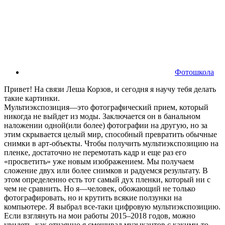
Фотошкола
Привет! На связи Леша Корзов, и сегодня я научу тебя делать
такие картинки.
Мультиэкспозиция—это фотографический прием, который
никогда не выйдет из моды. Заключается он в банальном
наложении одной(или более) фотографии на другую, но за
этим скрывается целый мир, способный превратить обычные
снимки в арт-объекты. Чтобы получить мультиэкспозицию на
пленке, достаточно не перемотать кадр и еще раз его
«просветить» уже новым изображением. Мы получаем
сложение двух или более снимков и радуемся результату. В
этом определенно есть тот самый дух пленки, который ни с
чем не сравнить. Но я—человек, обожающий не только
фотографировать, но и крутить всякие ползунки на
компьютере. Я выбрал все-таки цифровую мультиэкспозицию.
Если взглянуть на мои работы 2015–2018 годов, можно
увидеть, как отчаянно я смешивал музыкантов с какими-то