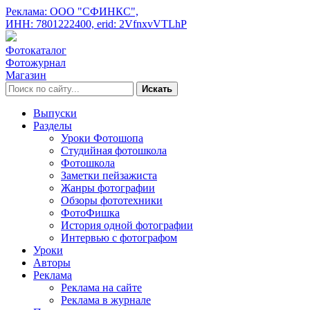
Реклама: ООО "СФИНКС",
ИНН: 7801222400,
erid: 2VfnxvVTLhP
Фотокаталог
Фотожурнал
Магазин
Искать
Выпуски
Разделы
Уроки Фотошопа
Студийная фотошкола
Фотошкола
Заметки пейзажиста
Жанры фотографии
Обзоры фототехники
ФотоФишка
История одной фотографии
Интервью с фотографом
Уроки
Авторы
Реклама
Реклама на сайте
Реклама в журнале