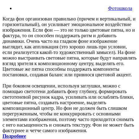
Фотошкола
Когда фон организован правильно (причем и вертикальный, и
горизонтальный), он усиливает эмоциональное воздействие
изображения. Если фон — это не только цветовые пятна, но и
фактура, то он способен поддержать ритм и добавить
динамики. Очень часто на гладком фоне изображение
выглядит, как аппликация (это хорошо лишь при условии,
если реализуется какой-то художественный замысел). На фоне
можно выстраивать световые пятна, которые будут направлять
взгляд зрителя к композиционному центру, выделять его.
Цветовые же пятна способны поддержать компоненты
постановки, создавая баланс или привнося цветовой акцент.
При боковом освещении, используя заглушки, можно с
помощью светотени добавить фону глубину, формировать
светотеневой рисунок кадра, усиливать или ослаблять блики,
цветовые пятна, создавать настроение, выделять
композиционный центр. Но фон не должен быть слишком
перегруженным, чтобы не конкурировать с основными
элементами изображения, поэтому часто приходится снимать
с него насыщенность и снижать текстуру. Фон не может быть
фактурнее и четче самого изображения.
Подробнее