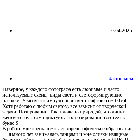
10-04-2025
Фотошкола
Наверное, у каждого фотографа есть любимые и часто
используемые схемы, виды света и светоформирующие
насадки. У меня это импульсный свет с софтбоксом 60х60.
Хотя работаю с любым светом, все зависит от творческой
задачи. Позирование. Так заложено природой, что линии
женского тела сами диктуют, что позирование тяготеет к
букве S.
В работе мне очень помогает хореографическое образование
— я много лет занималась танцами и мне близки изящные
балетные образы, они как бы встроены уже в мою ДНК. На