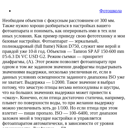
Фотошкола
Необходим объектив с фокусным расстоянием от 300 мм.
Также нужно хорошо разбираться в настройках вашего
фотоаппарата и понимать, как оперировать ими в тех или
иных условиях. Как пример приведу свою фототехнику и мои
базовые настройки. Фотоаппарат — зеркальный,
полнокадровый (full frame) Nikon D750, служит мне верой и
правдой уже 10-й год. Объектив — Tamron SP AF 150-600 mm
f/5-6.3 Di VC USD G2. Режим съемки — приоритет
диафрагмы, (А). Этот режим позволяет фотоаппарату при
одном и том же заданном значении диафрагмы подыгрывать
значениями выдержки, несколько увеличивая ее, если в
данных условиях освещенности заданного диапазона ISO уже
не хватает. Выдержка — 1/2000. Такое значение я выбрал
потому, что зачастую птицы весьма непоседливы и шустры,
что на больших значениях выдержки может привести к
«смазу». Конечно, если птица достаточно статична, например,
плывет по поверхности воды, то при желании выдержку
можно увеличивать хоть до 1/100. Но если птица при этом
взлетит — пиши пропало. ISO — 100–6400, этот диапазон
заложен мной в текущие настройки и управляется
фотоаппаратом автоматически, в зависимости от уровня