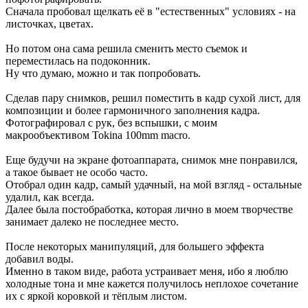
Сначала пробовал щелкать её в "естественных" условиях - на
листочках, цветах.
Но потом она сама решила сменить место съемок и
переместилась на подоконник.
Ну что думаю, можно и так попробовать.
Сделав пару снимков, решил поместить в кадр сухой лист, для
композиции и более гармоничного заполнения кадра.
Фотографировал с рук, без вспышки, с моим
макрообъективом Tokina 100mm macro.
Еще будучи на экране фотоаппарата, снимок мне понравился,
а такое бывает не особо часто.
Отобрал один кадр, самый удачный, на мой взгляд - остальные
удалил, как всегда.
Далее была постобработка, которая лично в моем творчестве
занимает далеко не последнее место.
После некоторых манипуляций, для большего эффекта
добавил воды.
Именно в таком виде, работа устраивает меня, ибо я люблю
холодные тона и мне кажется получилось неплохое сочетание
их с яркой коровкой и тёплым листом.