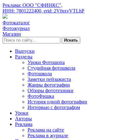
Реклама: ООО "СФИНКС",
ИНН: 7801222400,
erid: 2VfnxvVTLhP
Фотокаталог
Фотожурнал
Магазин
Искать
Выпуски
Разделы
Уроки Фотошопа
Студийная фотошкола
Фотошкола
Заметки пейзажиста
Жанры фотографии
Обзоры фототехники
ФотоФишка
История одной фотографии
Интервью с фотографом
Уроки
Авторы
Реклама
Реклама на сайте
Реклама в журнале