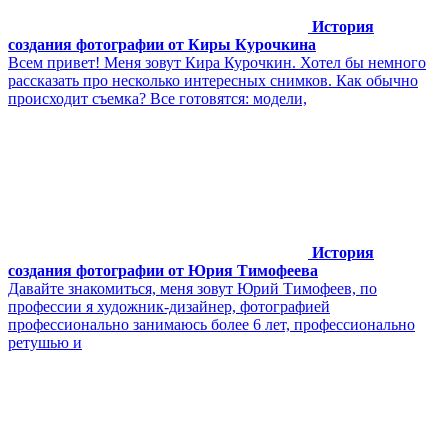
История
создания фотографии от Киры Курочкина
Всем привет! Меня зовут Кира Курочкин. Хотел бы немного
рассказать про несколько интересных снимков. Как обычно
происходит съемка? Все готовятся: модели,
История
создания фотографии от Юрия Тимофеева
Давайте знакомиться, меня зовут Юрий Тимофеев, по
профессии я художник-дизайнер, фотографией
профессионально занимаюсь более 6 лет, профессионально
ретушью и