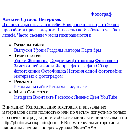
Фотограф
Алексей Суслов. Интервью.
-Говорят я располагаю к себе. Наверное от того, что 20 лет
проработал проф. клоуном. Я весельчак. И обожаю улыбки
людей. Часто съемки у меня превращаются в
Разделы сайта
Выпуски
Уроки
Разделы
Авторы
Партнёры
Темы статей
Уроки Фотошопа
Студийная фотошкола
Фотошкола
Заметки пейзажиста
Жанры фотографии
Обзоры
фототехники
ФотоФишка
История одной фотографии
Интервью с фотографом
Реклама
Реклама на сайте
Реклама в журнале
Мы в Соц.сетях
Instagram
Вконтакте
Facebook
Яндекс Дзен
YouTube
Внимание! Использование текстовых и визуальных
материалов сайта полностью или по частям допустимо только
с разрешения редакции и с обязательной активной ссылкой на
http://photocasa.ru/photo-journal/ Все материалы авторские и
написаны специально для журнала PhotoCASA.