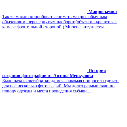
Макросъемка
Также можно попробовать снимать макро с обычным
объективом, перевернутым наоборот.(объектив крепится к
камере фронтальной стороной.) Многие энтузиасты
История
создания фотографии от Антона Меркулова
Было начало октября, когда моя знакомая попросила сделать
для неё несколько фотографий. Мы долго размышляли по
поводу одежды и места проведения съёмки....