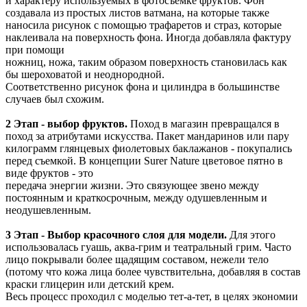
и характеру используемых в фотосъемке фруктов. Фон
создавала из простых листов ватмана, на которые также
наносила рисунок с помощью трафаретов и страз, которые
наклеивала на поверхность фона. Иногда добавляла фактуру
при помощи
ножниц, ножа, таким образом поверхность становилась как
бы шероховатой и неоднородной.
Соответственно рисунок фона и цилиндра в большинстве
случаев был схожим.
2 Этап - выбор фруктов.
Поход в магазин превращался в
поход за атрибутами искусства. Пакет мандаринов или пару
килограмм глянцевых фиолетовых баклажанов - покупались
перед съемкой. В концепции Surer Nature цветовое пятно в
виде фруктов - это
передача энергии жизни. Это связующее звено между
постоянным и краткосрочным, между одушевленным и
неодушевленным.
3 Этап - Выбор красочного слоя для модели.
Для этого
использовалась гуашь, аква-грим и театральный грим. Часто
лицо покрывали более щадящим составом, нежели тело
(потому что кожа лица более чувствительна, добавляя в состав
краски глицерин или детский крем.
Весь процесс проходил с моделью тет-а-тет, в целях экономии