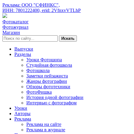
Реклама: ООО "СФИНКС",
ИНН: 7801222400,
erid: 2VfnxvVTLhP
Фотокаталог
Фотожурнал
Магазин
Искать
Выпуски
Разделы
Уроки Фотошопа
Студийная фотошкола
Фотошкола
Заметки пейзажиста
Жанры фотографии
Обзоры фототехники
ФотоФишка
История одной фотографии
Интервью с фотографом
Уроки
Авторы
Реклама
Реклама на сайте
Реклама в журнале