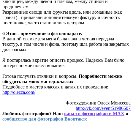
ключицей, между щекой и плечом, между спиной и
предплечьем.
Разрезанные овощи или фрукты вдоль, или ломанные (как
гранат) - придавали дополнительную фактуру и сочность
постановке, часто становились центром .
6 Этап - примечание о фотоаппарате.
В данной съемке для меня была важна четкая передача
текстур, в том числе и фона, поэтому шла работа на закрытых
диафрагмах.
Я постаралась вкратце описать процесс. Надеюсь Вам было
интересно мое повествование.
Готова получать отклики и вопросы.
Подробности можно
обсудить на моих мастер-классах
.
Подробнее о мастер классах и датах их проведения:
http://olezza.com/
Фотохудожник Олеся Моисеева
http://vk.com/event51986607
Любишь фотографию? Наш
канал о фотографии в MAX
и
сообщество для фотографов Вконтакте