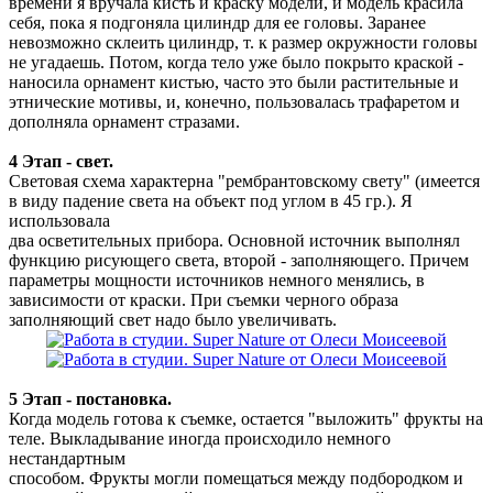
времени я вручала кисть и краску модели, и модель красила
себя, пока я подгоняла цилиндр для ее головы. Заранее
невозможно склеить цилиндр, т. к размер окружности головы
не угадаешь. Потом, когда тело уже было покрыто краской -
наносила орнамент кистью, часто это были растительные и
этнические мотивы, и, конечно, пользовалась трафаретом и
дополняла орнамент стразами.
4 Этап - свет.
Световая схема характерна "рембрантовскому свету" (имеется
в виду падение света на объект под углом в 45 гр.). Я
использовала
два осветительных прибора. Основной источник выполнял
функцию рисующего света, второй - заполняющего. Причем
параметры мощности источников немного менялись, в
зависимости от краски. При съемки черного образа
заполняющий свет надо было увеличивать.
5 Этап - постановка.
Когда модель готова к съемке, остается "выложить" фрукты на
теле. Выкладывание иногда происходило немного
нестандартным
способом. Фрукты могли помещаться между подбородком и