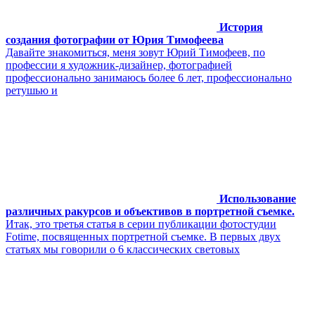
История
создания фотографии от Юрия Тимофеева
Давайте знакомиться, меня зовут Юрий Тимофеев, по
профессии я художник-дизайнер, фотографией
профессионально занимаюсь более 6 лет, профессионально
ретушью и
Использование
различных ракурсов и объективов в портретной съемке.
Итак, это третья статья в серии публикации фотостудии
Fotime, посвященных портретной съемке. В первых двух
статьях мы говорили о 6 классических световых