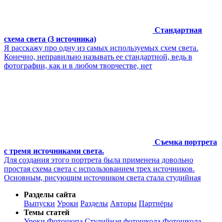
Стандартная
схема света (3 источника)
Я расскажу про одну из самых используемых схем света.
Конечно, неправильно называть ее стандартной, ведь в
фотографии, как и в любом творчестве, нет
Съемка портрета
с тремя источниками света.
Для создания этого портрета была применена довольно
простая схема света с использованием трех источников.
Основным, рисующим источником света стала студийная
Разделы сайта
Выпуски
Уроки
Разделы
Авторы
Партнёры
Темы статей
Уроки Фотошопа
Студийная фотошкола
Фотошкола