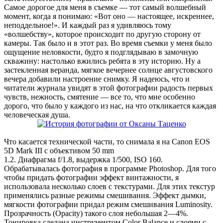
Самое дорогое для меня в съемке — тот самый волшебный
момент, когда я понимаю: «Вот оно — настоящее, искреннее,
неподдельное!». И каждый раз я удивляюсь тому
«волшебству», которое происходит по другую сторону от
камеры. Так было и в этот раз. Во время съемки у меня было
ощущение неловкости, будто я подглядываю в замочную
скважину: настолько вжились ребята в эту историю. Ну а
застекленная веранда, мягкое вечернее солнце августовского
вечера добавили настроение снимку. Я надеюсь, что и
читатели журнала увидят в этой фотографии радость первых
чувств, нежность, смятение — все то, что мне особенно
дорого, что было у каждого из нас, на что откликается каждая
человеческая душа.
Что касается технической части, то снимала я на Canon EOS
5D Mark III с объективом 50 mm
1.2. Диафрагма f/1.8, выдержка 1/500, ISO 160.
Обрабатывалась фотография в программе Photoshop. Для того
чтобы придать фотографии эффект винтажности, я
использовала несколько слоев с текстурами. Для этих текстур
применялись разные режимы смешивания. Эффект дымки,
мягкости фотографии придал режим смешивания Luminosity.
Прозрачность (Opacity) такого слоя небольшая 2—4%.
Тонировка сделана инструментом Color Balance и слоями с