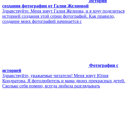
История
создания фотографии от Галии Желновой
Здравствуйте. Меня зовут Галия Желнова, и я хочу поделиться
историей создания этой серии фотографий. Как правило,
создание моих фотографий начинается с
Фотографии с
историей
Здравствуйте, уважаемые читатели! Меня зовут Юлия
Кондратова. Я фотолюбитель и мама двоих прекрасных детей.
Сколько себя помню, всегда любила разглядывать