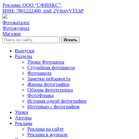
Реклама: ООО "СФИНКС",
ИНН: 7801222400,
erid: 2VfnxvVTLhP
Фотокаталог
Фотожурнал
Магазин
Искать
Выпуски
Разделы
Уроки Фотошопа
Студийная фотошкола
Фотошкола
Заметки пейзажиста
Жанры фотографии
Обзоры фототехники
ФотоФишка
История одной фотографии
Интервью с фотографом
Уроки
Авторы
Реклама
Реклама на сайте
Реклама в журнале