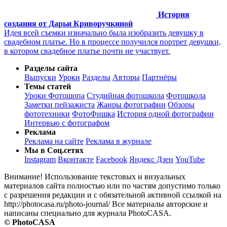
История
создания от Дарьи Криворучкиной
Идея всей съемки изначально была изобразить девушку в
свадебном платье. Но в процессе получился портрет девушки,
в котором свадебное платье почти не участвует.
Разделы сайта
Выпуски
Уроки
Разделы
Авторы
Партнёры
Темы статей
Уроки Фотошопа
Студийная фотошкола
Фотошкола
Заметки пейзажиста
Жанры фотографии
Обзоры
фототехники
ФотоФишка
История одной фотографии
Интервью с фотографом
Реклама
Реклама на сайте
Реклама в журнале
Мы в Соц.сетях
Instagram
Вконтакте
Facebook
Яндекс Дзен
YouTube
Внимание! Использование текстовых и визуальных
материалов сайта полностью или по частям допустимо только
с разрешения редакции и с обязательной активной ссылкой на
http://photocasa.ru/photo-journal/ Все материалы авторские и
написаны специально для журнала PhotoCASA.
© PhotoCASA