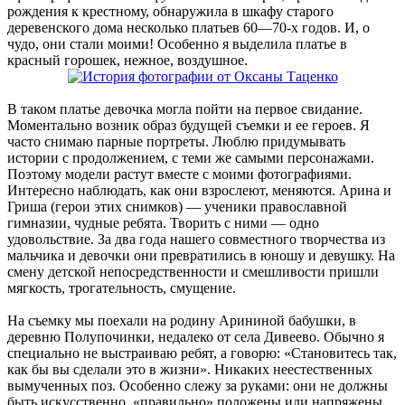
рождения к крестному, обнаружила в шкафу старого
деревенского дома несколько платьев 60—70-х годов. И, о
чудо, они стали моими! Особенно я выделила платье в
красный горошек, нежное, воздушное.
В таком платье девочка могла пойти на первое свидание.
Моментально возник образ будущей съемки и ее героев. Я
часто снимаю парные портреты. Люблю придумывать
истории с продолжением, с теми же самыми персонажами.
Поэтому модели растут вместе с моими фотографиями.
Интересно наблюдать, как они взрослеют, меняются. Арина и
Гриша (герои этих снимков) — ученики православной
гимназии, чудные ребята. Творить с ними — одно
удовольствие. За два года нашего совместного творчества из
мальчика и девочки они превратились в юношу и девушку. На
смену детской непосредственности и смешливости пришли
мягкость, трогательность, смущение.
На съемку мы поехали на родину Арининой бабушки, в
деревню Полупочинки, недалеко от села Дивеево. Обычно я
специально не выстраиваю ребят, а говорю: «Становитесь так,
как бы вы сделали это в жизни». Никаких неестественных
вымученных поз. Особенно слежу за руками: они не должны
быть искусственно, «правильно» положены или напряжены.