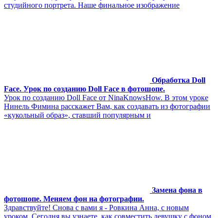
студийного портрета. Наше финальное изображение
Обработка Doll
Face. Урок по созданию Doll Face в фотошопе.
Урок по созданию Doll Face от NinaKnowsHow. В этом уроке
Нинель Фимина расскажет Вам, как создавать из фотографии
«кукольный образ», ставший популярным и
Замена фона в
фотошопе. Меняем фон на фотографии.
Здравствуйте! Снова с вами я - Ровкина Анна, с новым
уроком. Сегодня вы узнаете, как совместить девушку с фоном