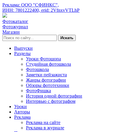
Реклама: ООО "СФИНКС",
ИНН: 7801222400,
erid: 2VfnxvVTLhP
Фотокаталог
Фотожурнал
Магазин
Искать
Выпуски
Разделы
Уроки Фотошопа
Студийная фотошкола
Фотошкола
Заметки пейзажиста
Жанры фотографии
Обзоры фототехники
ФотоФишка
История одной фотографии
Интервью с фотографом
Уроки
Авторы
Реклама
Реклама на сайте
Реклама в журнале