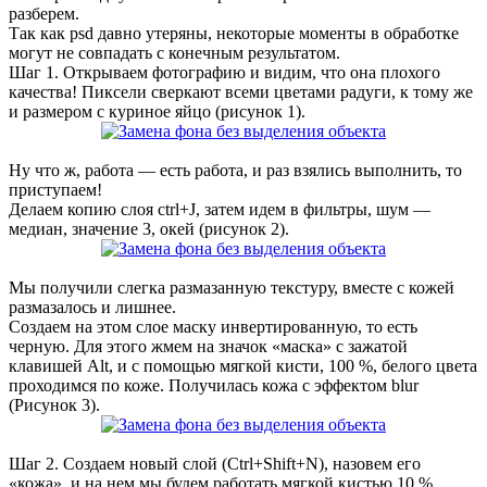
разберем.
Так как psd давно утеряны, некоторые моменты в обработке
могут не совпадать с конечным результатом.
Шаг 1. Открываем фотографию и видим, что она плохого
качества! Пиксели сверкают всеми цветами радуги, к тому же
и размером с куриное яйцо (рисунок 1).
Ну что ж, работа — есть работа, и раз взялись выполнить, то
приступаем!
Делаем копию слоя ctrl+J, затем идем в фильтры, шум —
медиан, значение 3, окей (рисунок 2).
Мы получили слегка размазанную текстуру, вместе с кожей
размазалось и лишнее.
Создаем на этом слое маску инвертированную, то есть
черную. Для этого жмем на значок «маска» с зажатой
клавишей Alt, и с помощью мягкой кисти, 100 %, белого цвета
проходимся по коже. Получилась кожа с эффектом blur
(Рисунок 3).
Шаг 2. Создаем новый слой (Ctrl+Shift+N), назовем его
«кожа», и на нем мы будем работать мягкой кистью 10 %