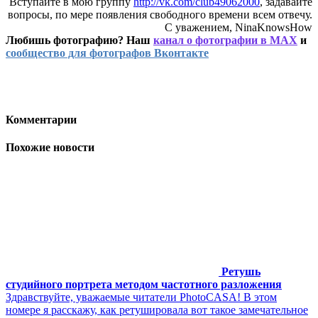
Вступайте в мою группу
http://vk.com/club49062000
, задавайте
вопросы, по мере появления свободного времени всем отвечу.
С уважением, NinaKnowsHow
Любишь фотографию? Наш
канал о фотографии в MAX
и
сообщество для фотографов Вконтакте
Комментарии
Похожие новости
Ретушь
студийного портрета методом частотного разложения
Здравствуйте, уважаемые читатели PhotoCASA! В этом
номере я расскажу, как ретушировала вот такое замечательное