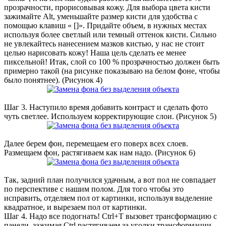
прозрачности, прорисовывая кожу. Для выбора цвета кисти
зажимайте Alt, уменьшайте размер кисти для удобства с
помощью клавиш « []». Придайте объем, в нужных местах
используя более светлый или темный оттенок кисти. Сильно
не увлекайтесь нанесением мазков кистью, у нас не стоит
целью нарисовать кожу! Наша цель сделать ее менее
пиксельной! Итак, слой со 100 % прозрачностью должен быть
примерно такой (на рисунке показываю на белом фоне, чтобы
было понятнее). (Рисунок 4)
Шаг 3. Наступило время добавить контраст и сделать фото
чуть светлее. Используем корректирующие слои. (Рисунок 5)
Далее берем фон, перемещаем его поверх всех слоев.
Размещаем фон, растягиваем как нам надо. (Рисунок 6)
Так, задний план получился удачным, а вот пол не совпадает
по перспективе с нашим полом. Для того чтобы это
исправить, отделяем пол от картинки, используя выделение
квадратное, и вырезаем пол от картинки.
Шаг 4. Надо все подогнать! Ctrl+T вызовет трансформацию с
панели, зажимая Ctrl растягиваем за уголки трансформации