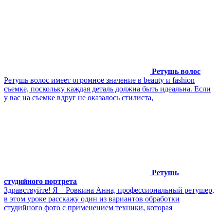
Ретушь волос
Ретушь волос имеет огромное значение в beauty и fashion
съемке, поскольку каждая деталь должна быть идеальна. Если
у вас на съемке вдруг не оказалось стилиста,
Ретушь
студийного портрета
Здравствуйте! Я – Ровкина Анна, профессиональный ретушер,
в этом уроке расскажу один из вариантов обработки
студийного фото с применением техники, которая