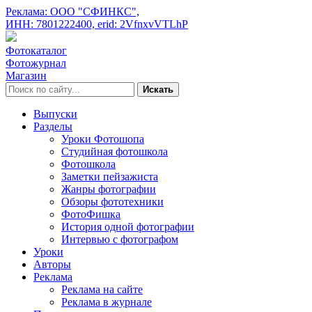
Реклама: ООО "СФИНКС",
ИНН: 7801222400,
erid: 2VfnxvVTLhP
Фотокаталог
Фотожурнал
Магазин
Искать
Выпуски
Разделы
Уроки Фотошопа
Студийная фотошкола
Фотошкола
Заметки пейзажиста
Жанры фотографии
Обзоры фототехники
ФотоФишка
История одной фотографии
Интервью с фотографом
Уроки
Авторы
Реклама
Реклама на сайте
Реклама в журнале