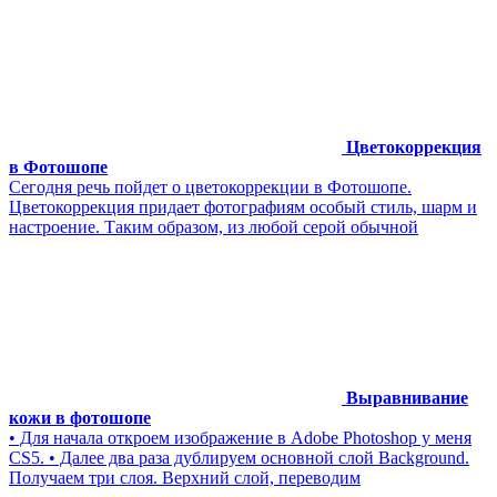
Цветокоррекция
в Фотошопе
Сегодня речь пойдет о цветокоррекции в Фотошопе.
Цветокоррекция придает фотографиям особый стиль, шарм и
настроение. Таким образом, из любой серой обычной
Выравнивание
кожи в фотошопе
• Для начала откроем изображение в Adobe Photoshop у меня
CS5. • Далее два раза дублируем основной слой Background.
Получаем три слоя. Верхний слой, переводим