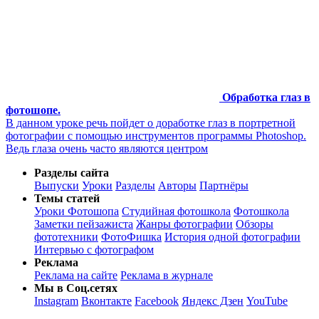
Обработка глаз в
фотошопе.
В данном уроке речь пойдет о доработке глаз в портретной
фотографии с помощью инструментов программы Photoshop.
Ведь глаза очень часто являются центром
Разделы сайта
Выпуски
Уроки
Разделы
Авторы
Партнёры
Темы статей
Уроки Фотошопа
Студийная фотошкола
Фотошкола
Заметки пейзажиста
Жанры фотографии
Обзоры
фототехники
ФотоФишка
История одной фотографии
Интервью с фотографом
Реклама
Реклама на сайте
Реклама в журнале
Мы в Соц.сетях
Instagram
Вконтакте
Facebook
Яндекс Дзен
YouTube