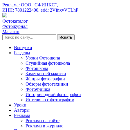
Реклама: ООО "СФИНКС",
ИНН: 7801222400,
erid: 2VfnxvVTLhP
Фотокаталог
Фотожурнал
Магазин
Искать
Выпуски
Разделы
Уроки Фотошопа
Студийная фотошкола
Фотошкола
Заметки пейзажиста
Жанры фотографии
Обзоры фототехники
ФотоФишка
История одной фотографии
Интервью с фотографом
Уроки
Авторы
Реклама
Реклама на сайте
Реклама в журнале