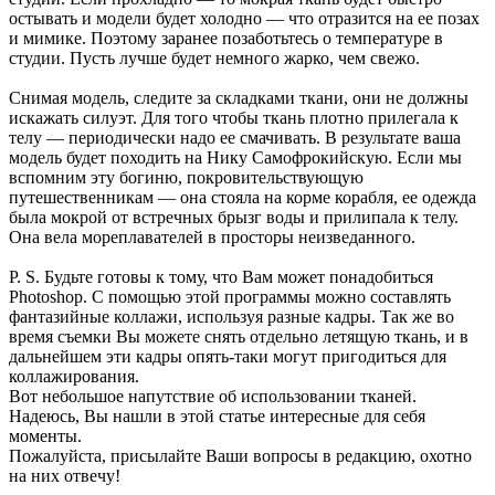
остывать и модели будет холодно — что отразится на ее позах
и мимике. Поэтому заранее позаботьтесь о температуре в
студии. Пусть лучше будет немного жарко, чем свежо.
Снимая модель, следите за складками ткани, они не должны
искажать силуэт. Для того чтобы ткань плотно прилегала к
телу — периодически надо ее смачивать. В результате ваша
модель будет походить на Нику Самофрокийскую. Если мы
вспомним эту богиню, покровительствующую
путешественникам — она стояла на корме корабля, ее одежда
была мокрой от встречных брызг воды и прилипала к телу.
Она вела мореплавателей в просторы неизведанного.
Р. S. Будьте готовы к тому, что Вам может понадобиться
Photoshop. С помощью этой программы можно составлять
фантазийные коллажи, используя разные кадры. Так же во
время съемки Вы можете снять отдельно летящую ткань, и в
дальнейшем эти кадры опять-таки могут пригодиться для
коллажирования.
Вот небольшое напутствие об использовании тканей.
Надеюсь, Вы нашли в этой статье интересные для себя
моменты.
Пожалуйста, присылайте Ваши вопросы в редакцию, охотно
на них отвечу!