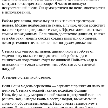
контрастно смотреться в кадре. Я часто использую
искусственный шелк. Он демократичен по цене, многократен
в использовании.
Работа рук важна, поскольку от них зависит траектория
полета. Можно подбрасывать ткань, а лучше, чтобы ассистент
на счет «три» подкидывал ее сзади. Эффект может оказаться
самым неожиданным. Если ткань достаточно длинная, то взяв
ее в обе руки, модель сможет создать имитацию крыльев,
делая размашистые, наполненные воздухом движения.
Съемка получается активной, динамичной и требует от
модели энтузиазма и сосредоточенной работы, да и
физическая подготовка будет не лишней! Поймать кадр в
движении — всегда сложнее, чем работать со статичной
натурой.
А теперь о статичной съемке.
Если Ваша модель беременна — вариант с прыжками явно не
для нее. Съемка с мокрой тканью подойдет больше.
Итак, берем пару метров тонкой ткани (прозрачной или нет —
решать Вам) Кладем ткань в сосуд с водой, выжимаем не
сильно и оборачиваем модель. Надо учесть температуру в
студии. Если прохладно — то мокрая ткань будет быстро