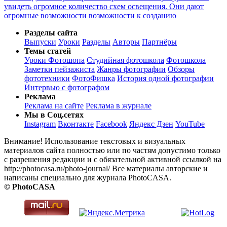
увидеть огромное количество схем освещения. Они дают
огромные возможности возможности к созданию
Разделы сайта
Выпуски
Уроки
Разделы
Авторы
Партнёры
Темы статей
Уроки Фотошопа
Студийная фотошкола
Фотошкола
Заметки пейзажиста
Жанры фотографии
Обзоры
фототехники
ФотоФишка
История одной фотографии
Интервью с фотографом
Реклама
Реклама на сайте
Реклама в журнале
Мы в Соц.сетях
Instagram
Вконтакте
Facebook
Яндекс Дзен
YouTube
Внимание! Использование текстовых и визуальных
материалов сайта полностью или по частям допустимо только
с разрешения редакции и с обязательной активной ссылкой на
http://photocasa.ru/photo-journal/ Все материалы авторские и
написаны специально для журнала PhotoCASA.
© PhotoCASA