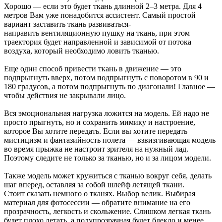
Хорошо — если это будет ткань длинной 2–3 метра. Для 4
метров Вам уже понадобится ассистент. Самый простой
вариант заставить ткань развиваться-
направить вентиляционную пушку на ткань, при этом
траектория будет направленной и зависимой от потока
воздуха, который необходимо ловить тканью.
Еще один способ привести ткань в движение — это
подпрыгнуть вверх, потом подпрыгнуть с поворотом в 90 и
180 градусов, а потом подпрыгнуть по диагонали! Главное —
чтобы действия не закрывали лицо.
Вся эмоциональная нагрузка ложится на модель. Ей надо не
просто прыгнуть, но и сохранить мимику и настроение,
которое Вы хотите передать. Если вы хотите передать
мистицизм и фантазийность полета — взвизгивающая модель
во время прыжка не настроит зрителя на нужный лад.
Поэтому следите не только за тканью, но и за лицом модели.
Также модель может кружиться с тканью вокруг себя, делать
шаг вперед, оставляя за собой шлейф летящей ткани.
Стоит сказать немного о тканях. Выбор велик. Выбирая
материал для фотосессии — обратите внимание на его
прозрачность, легкость и скольжение. Слишком легкая ткань
будет плохо летать, а полупрозрачная будет блекло и менее