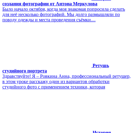
создания фотографии от Антона Меркулова
Было начало октября, когда моя знакомая попросила сделать
для неё несколько фотографий. Мы долго размышляли по
поводу одежды и места проведения съёмки....
Ретушь
студийного портрета
Здравствуйте! Я – Ровкина Анна, профессиональный ретушер,
в этом уроке расскажу один из вариантов обработки
студийного фото с применением техники, которая
История