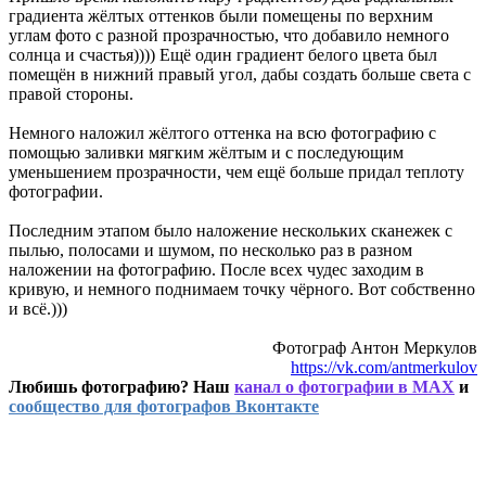
градиента жёлтых оттенков были помещены по верхним
углам фото с разной прозрачностью, что добавило немного
солнца и счастья)))) Ещё один градиент белого цвета был
помещён в нижний правый угол, дабы создать больше света с
правой стороны.
Немного наложил жёлтого оттенка на всю фотографию с
помощью заливки мягким жёлтым и с последующим
уменьшением прозрачности, чем ещё больше придал теплоту
фотографии.
Последним этапом было наложение нескольких сканежек с
пылью, полосами и шумом, по несколько раз в разном
наложении на фотографию. После всех чудес заходим в
кривую, и немного поднимаем точку чёрного. Вот собственно
и всё.)))
Фотограф Антон Меркулов
https://vk.com/antmerkulov
Любишь фотографию? Наш
канал о фотографии в MAX
и
сообщество для фотографов Вконтакте