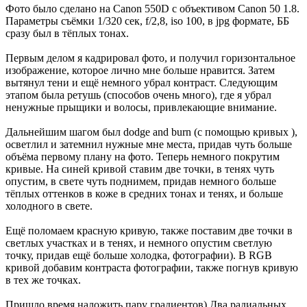
Фото было сделано на Canon 550D с объективом Canon 50 1.8.
Параметры съёмки 1/320 сек, f/2,8, iso 100, в jpg формате, ББ
сразу был в тёплых тонах.
Первым делом я кадрировал фото, и получил горизонтальное
изображение, которое лично мне больше нравится. Затем
вытянул тени и ещё немного убрал контраст. Следующим
этапом была ретушь (способов очень много), где я убрал
ненужные прыщики и волосы, привлекающие внимание.
Дальнейшим шагом был dodge and burn (с помощью кривых ),
осветлил и затемнил нужные мне места, придав чуть больше
объёма первому плану на фото. Теперь немного покрутим
кривые. На синей кривой ставим две точки, в тенях чуть
опустим, в свете чуть поднимем, придав немного больше
тёплых оттенков в коже в средних тонах и тенях, и больше
холодного в свете.
Ещё поломаем красную кривую, также поставим две точки в
светлых участках и в тенях, и немного опустим светлую
точку, придав ещё больше холодка, фотографии). В RGB
кривой добавим контраста фотографии, также погнув кривую
в тех же точках.
Пришло время наложить пару градиентов) Два радиальных