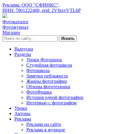
Реклама: ООО "СФИНКС",
ИНН: 7801222400,
erid: 2VfnxvVTLhP
Фотокаталог
Фотожурнал
Магазин
Искать
Выпуски
Разделы
Уроки Фотошопа
Студийная фотошкола
Фотошкола
Заметки пейзажиста
Жанры фотографии
Обзоры фототехники
ФотоФишка
История одной фотографии
Интервью с фотографом
Уроки
Авторы
Реклама
Реклама на сайте
Реклама в журнале