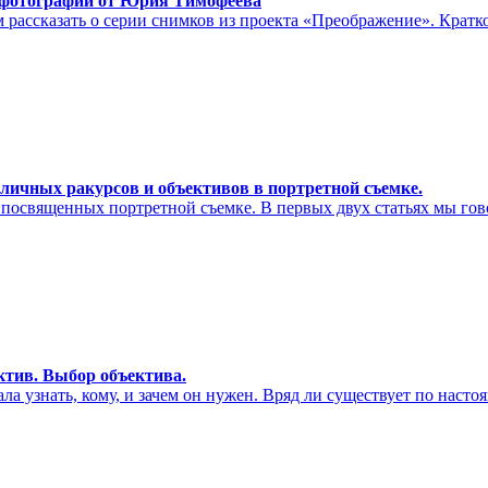
 фотографии от Юрия Тимофеева
 рассказать о серии снимков из проекта «Преображение». Кратк
личных ракурсов и объективов в портретной съемке.
e, посвященных портретной съемке. В первых двух статьях мы го
ктив. Выбор объектива.
ла узнать, кому, и зачем он нужен. Вряд ли существует по насто