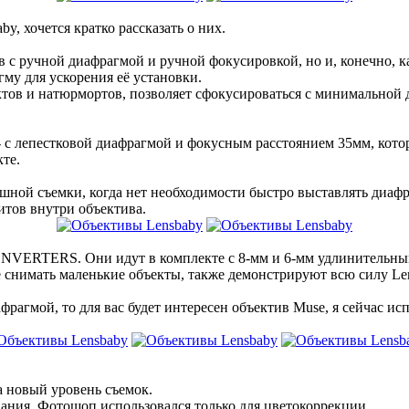
y, хочется кратко рассказать о них.
в с ручной диафрагмой и ручной фокусировкой, но и, конечно, 
гму для ускорения её установки.
ектов и натюрмортов, позволяет сфокусироваться с минимальной
2- с лепестковой диафрагмой и фокусным расстоянием 35мм, кот
кте.
ешной съемки, когда нет необходимости быстро выставлять диафр
итов внутри объектива.
VERTERS. Они идут в комплекте с 8-мм и 6-мм удлинительными
нимать маленькие объекты, также демонстрируют всю силу Len
фрагмой, то для вас будет интересен объектив Muse, я сейчас ис
а новый уровень съемок.
вания. Фотошоп использовался только для цветокоррекции.