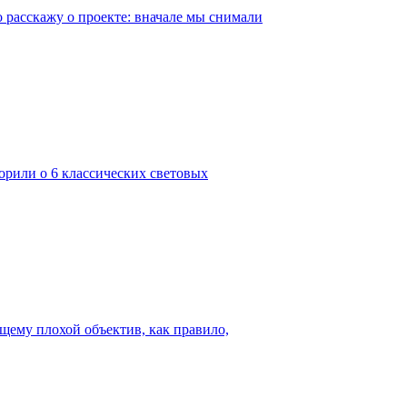
о расскажу о проекте: вначале мы снимали
ворили о 6 классических световых
ящему плохой объектив, как правило,