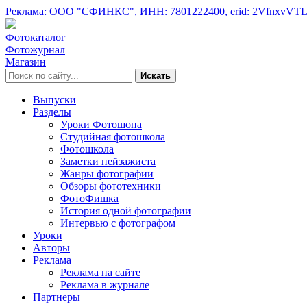
Реклама: ООО "СФИНКС",
ИНН: 7801222400,
erid: 2VfnxvVT
Фотокаталог
Фотожурнал
Магазин
Искать
Выпуски
Разделы
Уроки Фотошопа
Студийная фотошкола
Фотошкола
Заметки пейзажиста
Жанры фотографии
Обзоры фототехники
ФотоФишка
История одной фотографии
Интервью с фотографом
Уроки
Авторы
Реклама
Реклама на сайте
Реклама в журнале
Партнеры