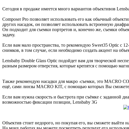
Сегодня в продаже имеется много вариантов объективов Lensbab
Composer Pro позволяет использовать его как обычный объекти
других насадок, он позволяет использовать встроенную диафра
Он подходит для съемки портретов и, конечно же, съемки объ
задачу.
Если вам мало пространства, то рекомендую Sweet35 Optic c 1
снимков, в том случае, если необходимо создать акцент на объе
Lensbaby Double Glass Optic подойдет вам для творческой несп
разным размером отверстия, которые крепятся с помощью магн
Также рекомендую насадки для макро -съемки, это MACRO CON
ещё, сами линзы MACRO KIT, с помощью которых Вы сможете с
Если вам нужна скорость и быстрота при съёмке с заданной диа
возможностью фиксации позиции, Lensbaby 3G
Объектив стоит недорого, но покупая его, вы сможете выйти н
На моих работах вы можете посмотреть результат его использо