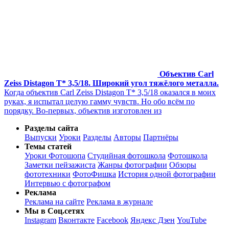
Объектив Carl
Zeiss Distagon T* 3,5/18. Широкий угол тяжёлого металла.
Когда объектив Carl Zeiss Distagon T* 3,5/18 оказался в моих
руках, я испытал целую гамму чувств. Но обо всём по
порядку. Во-первых, объектив изготовлен из
Разделы сайта
Выпуски
Уроки
Разделы
Авторы
Партнёры
Темы статей
Уроки Фотошопа
Студийная фотошкола
Фотошкола
Заметки пейзажиста
Жанры фотографии
Обзоры
фототехники
ФотоФишка
История одной фотографии
Интервью с фотографом
Реклама
Реклама на сайте
Реклама в журнале
Мы в Соц.сетях
Instagram
Вконтакте
Facebook
Яндекс Дзен
YouTube