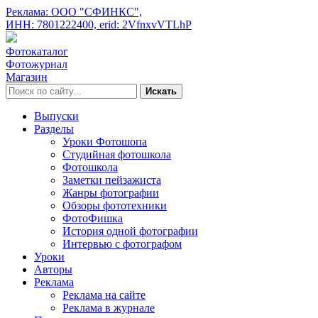
Реклама: ООО "СФИНКС",
ИНН: 7801222400,
erid: 2VfnxvVTLhP
Фотокаталог
Фотожурнал
Магазин
Искать
Выпуски
Разделы
Уроки Фотошопа
Студийная фотошкола
Фотошкола
Заметки пейзажиста
Жанры фотографии
Обзоры фототехники
ФотоФишка
История одной фотографии
Интервью с фотографом
Уроки
Авторы
Реклама
Реклама на сайте
Реклама в журнале