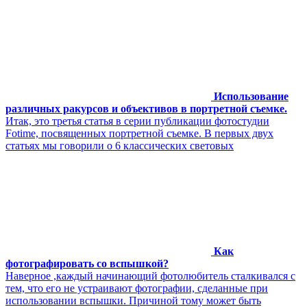
Использование
различных ракурсов и объективов в портретной съемке.
Итак, это третья статья в серии публикации фотостудии
Fotime, посвященных портретной съемке. В первых двух
статьях мы говорили о 6 классических световых
Как
фотографировать со вспышкой?
Наверное ,каждый начинающий фотолюбитель сталкивался с
тем, что его не устраивают фотографии, сделанные при
использовании вспышки. Причиной тому может быть