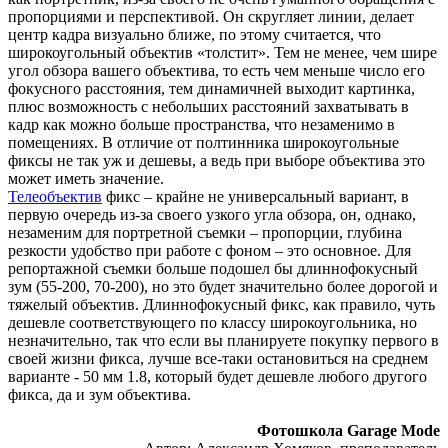
пропорциями и перспективой. Он скругляет линии, делает
центр кадра визуально ближе, по этому считается, что
широкоугольный объектив «толстит». Тем не менее, чем шире
угол обзора вашего объектива, то есть чем меньше число его
фокусного расстояния, тем динамичней выходит картинка,
плюс возможность с небольших расстояний захватывать в
кадр как можно больше пространства, что незаменимо в
помещениях. В отличие от полтинника широкоугольные
фиксы не так уж и дешевы, а ведь при выборе объектива это
может иметь значение.
Телеобъектив
фикс – крайне не универсальный вариант, в
первую очередь из-за своего узкого угла обзора, он, однако,
незаменим для портретной съемки – пропорции, глубина
резкости удобство при работе с фоном – это основное. Для
репортажной съемки больше подошел бы длиннофокусный
зум (55-200, 70-200), но это будет значительно более дорогой и
тяжелый объектив. Длиннофокусный фикс, как правило, чуть
дешевле соответствующего по классу широкоугольника, но
незначительно, так что если вы планируете покупку первого в
своей жизни фикса, лучше все-таки остановиться на среднем
варианте - 50 мм 1.8, который будет дешевле любого другого
фикса, да и зум объектива.
Фотошкола Garage Mode