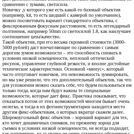
сравнению с зумами, светосила.
Новичку ,у которого уже есть какой-то базовый объектив
(например, kit, то есть шедший с камерой по умолчанию),
можно посоветовать вариант стандартного объектива, с
фиксированным фокусным расстоянием, то есть легендарный
полтинник, например 50mm со светосилой 1.8, как наилучшее
соотношение цена\качество.
Такой объектив, при его весьма скромной стоимости (3000-
5000 рублей) даст впечатляющие по сравнению с самым
дорогим зумом возможности – это способность снимать в
условиях низкой освещенности, неплохой оптический
рисунок, управление глубиной резкости, и вполне достойные
технические характеристики. Основной «минус», который
часто отпугивает новичков, это невозможность зуммировать,
но мы уже решили, что это дополнительный объектив, так что
для успокоения можно сказать себе, что будем пользоваться им
только тогда, когда нам будут важны те специальные
возможности, которые дает фикс. Практика показывает, что
отказаться потом от этих возможностей многим бывает очень
нелегко, и тогда в их фотоинструментарии находится место
другим фикс-объективам, о которых вкратце скажем далее.
Широкоугольный фикс объектив – хороший вариант для тех,
кто хочет динамичных снимков, по прежнему хорош для
съемки в условиях низкой освещенности, не всегда подходит,
как портретник, из-за своего не очень гуманного обращения с