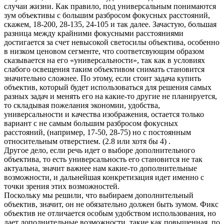
случаи жизни. Как правило, под универсальным понимаются
зум объективы с большим разбросом фокусных расстояний,
скажем, 18-200, 28-135, 24-105 и так далее. Зачастую, большая
разница между крайними фокусными расстояниями
достигается за счет невысокой светосилы объектива, особенно
в низком ценовом сегменте, что соответсвующим образом
сказывается на его «универсальности», так как в условиях
слабого освещения таким объективом снимать становится
значительно сложнее. По этому, если стоит задача купить
объектив, который будет использоваться для решения самых
разных задач и менять его на какие-то другие не планируется,
то складывая пожелания экономии, удобства,
универсальности и качества изображения, остается только
вариант с не самым большим разбросом фокусных
расстояний, (например, 17-50, 28-75) но с постоянным
относительным отверстием. (2.8 или хотя бы 4) .
Другое дело, если речь идет о выборе дополнительного
объектива, то есть универсальность его становится не так
актуальна, значит важнее нам какие-то дополнительные
возможности, и дальнейшая конкретизация идет именно с
точки зрения этих возможностей.
Поскольку мы решили, что выбираем дополнительный
объектив, значит, он не обязательно должен быть зумом. Фикс
объектив не отличается особым удобством использования, но
дает дополнительные возможности, такие как повышенная, по