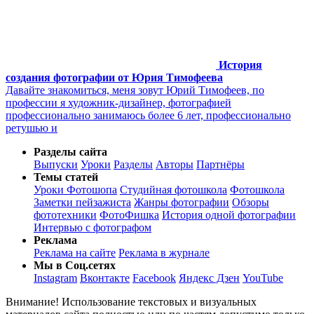
История
создания фотографии от Юрия Тимофеева
Давайте знакомиться, меня зовут Юрий Тимофеев, по
профессии я художник-дизайнер, фотографией
профессионально занимаюсь более 6 лет, профессионально
ретушью и
Разделы сайта
Выпуски
Уроки
Разделы
Авторы
Партнёры
Темы статей
Уроки Фотошопа
Студийная фотошкола
Фотошкола
Заметки пейзажиста
Жанры фотографии
Обзоры
фототехники
ФотоФишка
История одной фотографии
Интервью с фотографом
Реклама
Реклама на сайте
Реклама в журнале
Мы в Соц.сетях
Instagram
Вконтакте
Facebook
Яндекс Дзен
YouTube
Внимание! Использование текстовых и визуальных