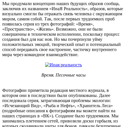
Мы продумали концепцию наших будущих образов сообща,
заключив их названием «ИнаЯ Реальность», образов, которые
визуально смогли бы отражать связь человека с окружающим
миром, самим собой. Так, после первых трудоемких проб
появилась серия из трех фотографий: «Время»,
«Пространство», «Жизнь». Возможно, они не были
совершенны в техническом исполнении, поскольку процесс
создания был для нас нов. Но мы почерпнули уйму
положительных эмоций, творческий опыт и потенциальный
способ передавать свое настроение, частичку внутреннего
мира через командное взаимодействие.
Время. Песочные часы
Фотографии приметила редакция местного журнала, в
котором они в последствии были опубликованы. Далее
последовала серия, затрагивающая проблемы экологии:
«Исчезающий Вид», «Рыба и Нефть», «Хранитель Леса»
(подробные описания к фотографиям вы можете найти на
наших страницах в «ВК»). Создание было трудоемким. Мы
занимались плетением сетей, привозили доски горбыля, из
которых сколачивали щиты для фонов, пачкали безупречные