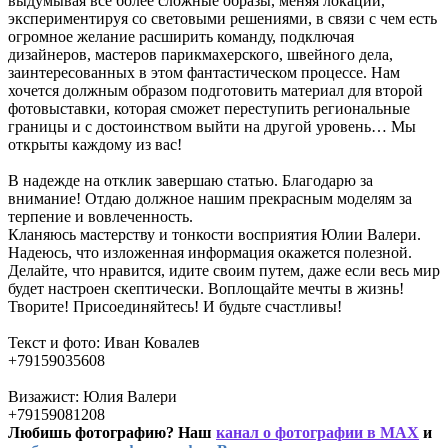
выдумывая все более сложные образы, меняя локации,
экспериментируя со световыми решениями, в связи с чем есть
огромное желание расширить команду, подключая
дизайнеров, мастеров парикмахерского, швейного дела,
заинтересованных в этом фантастическом процессе. Нам
хочется должным образом подготовить материал для второй
фотовыставки, которая сможет переступить региональные
границы и с достоинством выйти на другой уровень… Мы
открыты каждому из вас!
В надежде на отклик завершаю статью. Благодарю за
внимание! Отдаю должное нашим прекрасным моделям за
терпение и вовлеченность.
Кланяюсь мастерству и тонкости восприятия Юлии Валери.
Надеюсь, что изложенная информация окажется полезной.
Делайте, что нравится, идите своим путем, даже если весь мир
будет настроен скептически. Воплощайте мечты в жизнь!
Творите! Присоединяйтесь! И будьте счастливы!
Текст и фото: Иван Ковалев
+79159035608
Визажист: Юлия Валери
+79159081208
Любишь фотографию? Наш
канал о фотографии в MAX
и