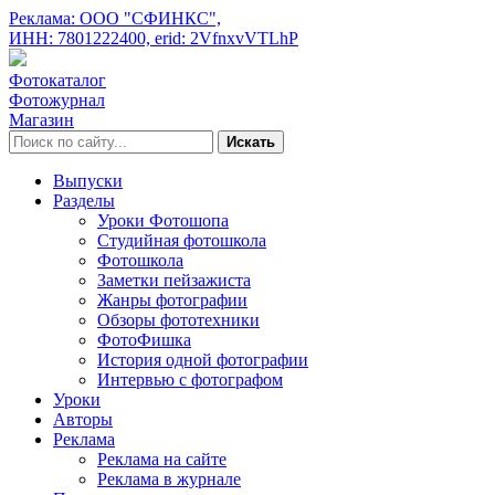
Реклама: ООО "СФИНКС",
ИНН: 7801222400,
erid: 2VfnxvVTLhP
Фотокаталог
Фотожурнал
Магазин
Искать
Выпуски
Разделы
Уроки Фотошопа
Студийная фотошкола
Фотошкола
Заметки пейзажиста
Жанры фотографии
Обзоры фототехники
ФотоФишка
История одной фотографии
Интервью с фотографом
Уроки
Авторы
Реклама
Реклама на сайте
Реклама в журнале