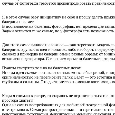
случае от фотографа требуется проконтролировать правильность
Я в этом случае беру инициативу на себя и прошу делать прыжо
балерина прыгает.
В постановочных балетных фотографиях нет предела фантазии.
Задачи остаются те же самые, но у фотографа есть возможность
Для этого самое важное и сложное — заинтересовать модель св
балерины, хрупкость шеи и лопаток, либо наоборот, подчеркну
съемках я примеряю на балерин самые разные образы: от мин
визажиста и декоратора. С течением времени балетные артисты
Пуанты смотрятся только на балетных ногах.
Иногда идея съемки возникает от знакомства с балериной, иног
оригинальностью не перегибайте палку. Балет — это эстетика п
глубоким и сильным. Это достигается с помощью костюмов, све
Когда я снимаю в театре, то стараюсь не ограничиваться толь
простора хватает!
Одна из самых востребованных для любителей театральной фото
в театре много. Самая распространенная — из зрительного зала
репортажные фотографии, фиксирующие моменты спектакля, как