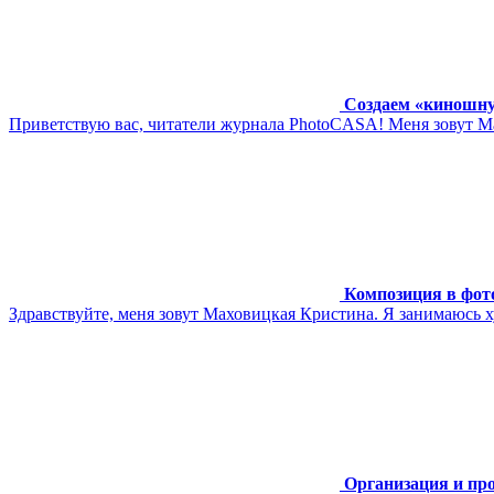
Создаем «киношну
Приветствую вас, читатели журнала PhotoCASA! Меня зовут Мар
Композиция в фот
Здравствуйте, меня зовут Маховицкая Кристина. Я занимаюсь х
Организация и пр