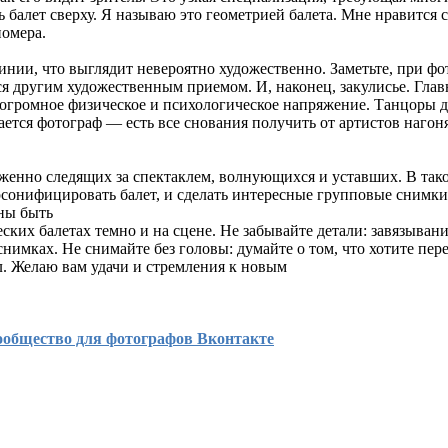
балет сверху. Я называю это геометрией балета. Мне нравится сн
номера.
нии, что выглядит невероятно художественно. Заметьте, при ф
тся другим художественным приемом. И, наконец, закулисье. Гла
о огромное физическое и психологическое напряжение. Танцоры
шается фотограф — есть все снования получить от артистов нагон
енно следящих за спектаклем, волнующихся и уставших. В тако
ерсонифицировать балет, и сделать интересные групповые снимки
ны быть
ских балетах темно и на сцене. Не забывайте детали: завязывани
нимках. Не снимайте без головы: думайте о том, что хотите пер
л. Желаю вам удачи и стремления к новым
ообщество для фотографов Вконтакте