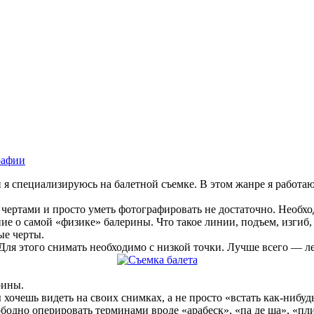
рафии
 я специализируюсь на балетной съемке. В этом жанре я работаю 
ртами и просто уметь фотографировать не достаточно. Необходи
ие о самой «физике» балерины. Что такое линии, подъем, изгиб, 
ые черты.
Для этого снимать необходимо с низкой точки. Лучше всего — л
рины.
 хочешь видеть на своих снимках, а не просто «встать как-нибуд
свободно оперировать терминами вроде «арабеск», «па де ша», «п