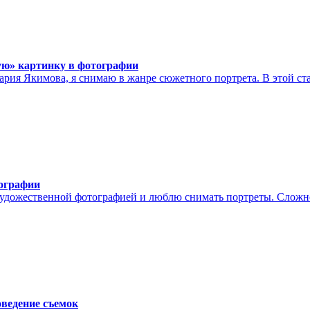
ю» картинку в фотографии
ия Якимова, я снимаю в жанре сюжетного портрета. В этой стат
ографии
удожественной фотографией и люблю снимать портреты. Сложно с
оведение съемок