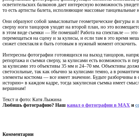
осветительских балконов дает интересную возможность увидеть 
то есть артисты балета, исполняющие массовые танцевальные 
Они образуют собой замысловатые геометрические фигуры и ли
сверху ноги танцоров уходят на второй план, но это возмещае
в этом виде съемки — Не помешай! Работа на спектакле — эт
перемещаться на сцену и за кулисы, и если там в это время ме
сюжет спектакля и быть готовым в нужный момент отскочить.
Интересны фотографии готовящихся на выход танцоров, напряж
репортажа и съемки сверху, за кулисами есть возможность и п
за кулисами это объективы 35 мм и 24–70 мм. Объективы долж
светосильные, так как обычно за кулисами темно, а в романтиче
элементы костюма — все имеет значение. Будьте разборчивы в с
историю» в каждом кадре, тогда закулисная съемка имеет смыс
вершинам!
Текст и фото: Катя Лыжина
Любишь фотографию? Наш
канал о фотографии в MAX
и
с
Комментарии