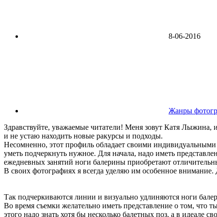
8-06-2016
Жанры фотог
Здравствуйте, уважаемые читатели! Меня зовут Катя Лыжина, и
и не устаю находить новые ракурсы и подходы.
Несомненно, этот профиль обладает своими индивидуальными че
уметь подчеркнуть нужное. Для начала, надо иметь представлен
ежедневных занятий ноги балерины приобретают отличительн
В своих фотографиях я всегда уделяю им особенное внимание. 
Так подчеркиваются линии и визуально удлиняются ноги бале
Во время съемки желательно иметь представление о том, что ты
этого надо знать хотя бы несколько балетных поз, а в идеале 