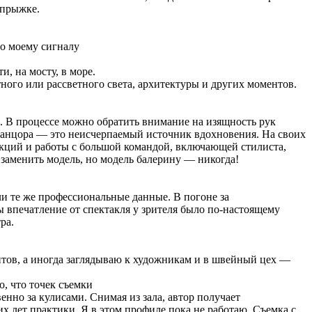
 прыжке.
по моему сигналу
, на мосту, в море.
тного или рассветного света, архитектуры и других моментов.
а. В процессе можно обратить внимание на изящность рук
 танцора — это неисчерпаемый источник вдохновения. На своих
екций и работы с большой командой, включающей стилиста,
 заменить модель, но модель балерину — никогда!
ли те же профессиональные данные. В погоне за
ы впечатление от спектакля у зрителя было по-настоящему
ра.
антов, а иногда заглядываю к художникам и в швейный цех —
, что точек съемки
енно за кулисами. Снимая из зала, автор получает
 лет практики. Я в этом профиле пока не работаю. Съемка с