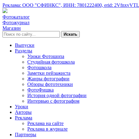
Реклама: ООО "СФИНКС",
ИНН: 7801222400,
erid: 2VfnxvVT
Фотокаталог
Фотожурнал
Магазин
Искать
Выпуски
Разделы
Уроки Фотошопа
Студийная фотошкола
Фотошкола
Заметки пейзажиста
Жанры фотографии
Обзоры фототехники
ФотоФишка
История одной фотографии
Интервью с фотографом
Уроки
Авторы
Реклама
Реклама на сайте
Реклама в журнале
Партнеры