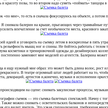
 и красоту позы, то во втором надо суметь «поймать» танцора в
к «по мне», то есть я сначала фокусируюсь на объекте, а потом 
 Я снимала балерин на крыше, прыгающих через трамвайные пути
 усилить впечатление за счет необычности места, красивого зака
оей идеей и уговорить на съемку летом в воскресенье в пять утр
ть рельефность мышц ног и спины. Не бойтесь работать с телом
имума косметики и тренировочной одежды до дизайнерских колл
 постепенно заменяют мне моделей из агентств. Балерина может
да я ищу нужный мне образ: это может быть длина волос, рост и
рекрасного. В театре огромный штат людей работает на то, чтоб
та, декораций, артистов и,конечно, музыки в исполнении оркест
ко происходящим на сцене: снимать закулисные процессы, музык
графии съемок — это съемка балетных спектаклей. Начну с того
. Также можно снимать с осветительских балконов и непосредств
 его видит зритель. Это узкая специализация, требующая многих