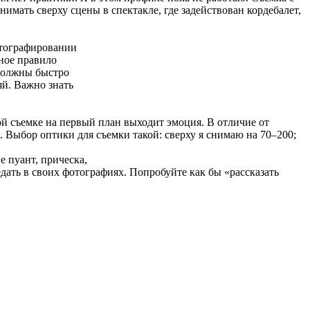
имать сверху сцены в спектакле, где задействован кордебалет,
отографировании
вное правило
 должны быстро
яй. Важно знать
й съемке на первый план выходит эмоция. В отличие от
. Выбор оптики для съемки такой: сверху я снимаю на 70–200;
е пуант, прическа,
едать в своих фотографиях. Попробуйте как бы «рассказать