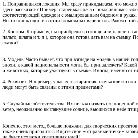
1. Понравившаяся локация. Мы сразу прикидываем, что можно 
здесь рассказать? Пример: старенькая дача с покосившимся за
соответствующей одежде и с эмалированным бидоном в руках. О
Но это лишь один из сотни возможных вариантов. Рядом с той 
2. Костюм. К примеру, вы приобрели в секонде или нашли на а
пальто, шляпа и т. п.), которое она готова дать вам на съемку
сказки?
3. Модель. Часто бывает, что при взгляде на модель в нашей го
эпохи, к какой национальности могла бы принадлежать? Какой 
и животных, которые участвуют в съемке. Иногда, именно от н
4. Реквизит. Например, у вас есть старинная птичья клетка ил
люди могут быть связаны с этими предметами?
5. Случайные обстоятельства. Их нельзя назвать полноценной 
ветер, неожиданно выглянувшее солнце, вьющихся в небе птиц з
Конечно, этот метод больше подходит для творческих проектов
также очень пригодится. Ищите свои «отправные точки» заране
не будет нехватки креативных идей!