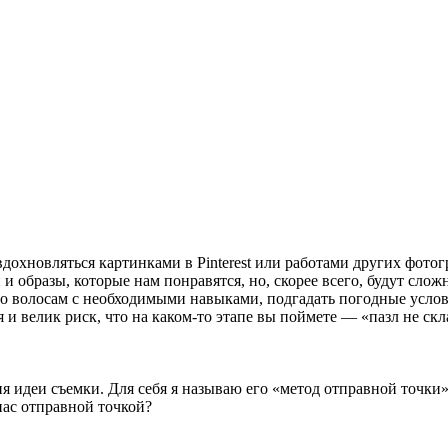
вдохновляться картинками в Pinterest или работами других фотог
и образы, которые нам понравятся, но, скорее всего, будут сло
 по волосам с необходимыми навыками, подгадать погодные усл
я и велик риск, что на каком-то этапе вы поймете — «пазл не ск
 идеи съемки. Для себя я называю его «метод отправной точки».
нас отправной точкой?