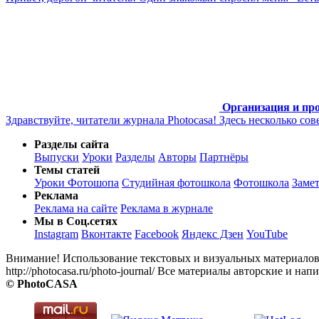
Организация и пр
Здравствуйте, читатели журнала Photocasa! Здесь несколько со
Разделы сайта
Выпуски
Уроки
Разделы
Авторы
Партнёры
Темы статей
Уроки Фотошопа
Студийная фотошкола
Фотошкола
Заме
Реклама
Реклама на сайте
Реклама в журнале
Мы в Соц.сетях
Instagram
Вконтакте
Facebook
Яндекс Дзен
YouTube
Внимание! Использование текстовых и визуальных материалов 
http://photocasa.ru/photo-journal/ Все материалы авторские и 
© PhotoCASA