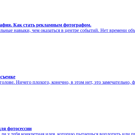
афия. Как стать рекламным фотографом.
льные навыки, чем оказаться в центре событий. Нет времени о
осъемке
голове. Ничего плохого, конечно, в этом нет, это замечательно,
для фотосессии
 ли у тебя конкретная идея, которую пытаешься воплотить или п