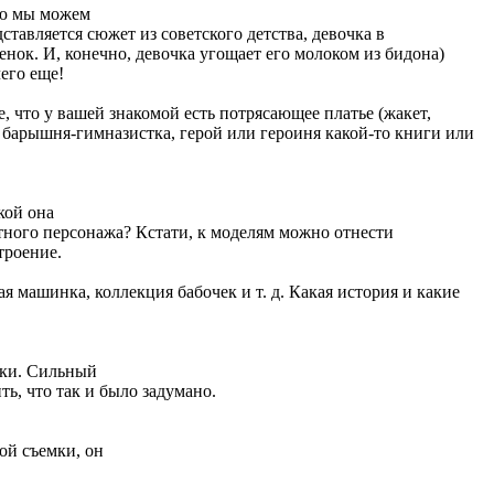
ию мы можем
тавляется сюжет из советского детства, девочка в
нок. И, конечно, девочка угощает его молоком из бидона)
его еще!
, что у вашей знакомой есть потрясающее платье (жакет,
а, барышня-гимназистка, герой или героиня какой-то книги или
кой она
тного персонажа? Кстати, к моделям можно отнести
троение.
я машинка, коллекция бабочек и т. д. Какая история и какие
мки. Сильный
ь, что так и было задумано.
ой съемки, он