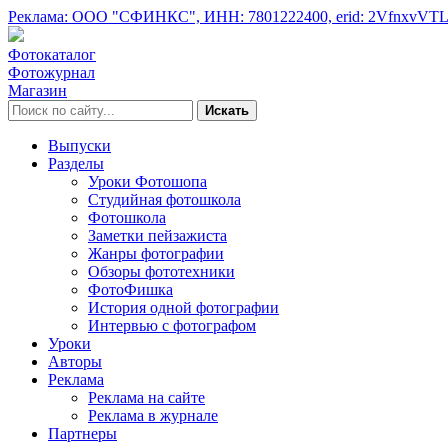
Реклама: ООО "СФИНКС",
ИНН: 7801222400,
erid: 2VfnxvVT
Фотокаталог
Фотожурнал
Магазин
Искать
Выпуски
Разделы
Уроки Фотошопа
Студийная фотошкола
Фотошкола
Заметки пейзажиста
Жанры фотографии
Обзоры фототехники
ФотоФишка
История одной фотографии
Интервью с фотографом
Уроки
Авторы
Реклама
Реклама на сайте
Реклама в журнале
Партнеры