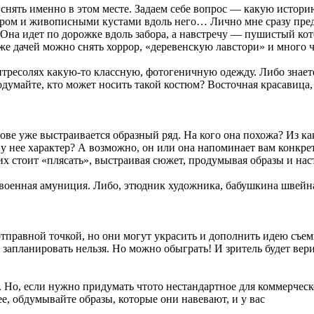
снять именно в этом месте. Задаем себе вопрос — какую истор
бором и живописными кустами вдоль него… Лично мне сразу предс
на идет по дорожке вдоль забора, а навстречу — пушистый коте
же дачей можно снять хоррор, «деревенскую лавстори» и много ч
нтресолях какую-то классную, фотогеничную одежду. Либо знаете
. Подумайте, кто может носить такой костюм? Восточная красавиц
лове уже выстраивается образный ряд. На кого она похожа? Из ка
у нее характер? А возможно, он или она напоминает вам конкре
их стоит «плясать», выстраивая сюжет, продумывая образы и нас
и военная амуниция. Либо, этюдник художника, бабушкина швейна
отправной точкой, но они могут украсить и дополнить идею съе
апланировать нельзя. Но можно обыграть! И зритель будет верит
. Но, если нужно придумать чтото нестандартное для коммерческ
е, обдумывайте образы, которые они навевают, и у вас