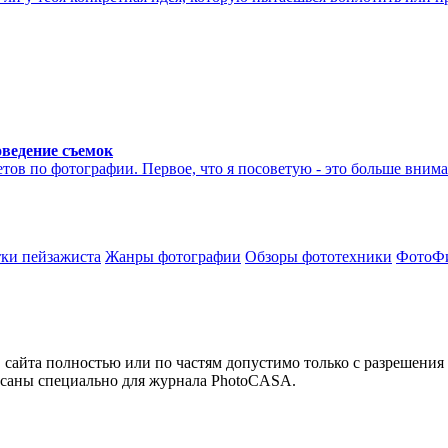
оведение съемок
ветов по фотографии. Первое, что я посоветую - это больше вним
тки пейзажиста
Жанры фотографии
Обзоры фототехники
ФотоФ
сайта полностью или по частям допустимо только с разрешения 
написаны специально для журнала PhotoCASA.