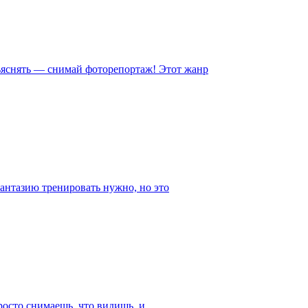
бъяснять — снимай фоторепортаж! Этот жанр
 фантазию тренировать нужно, но это
росто снимаешь, что видишь, и