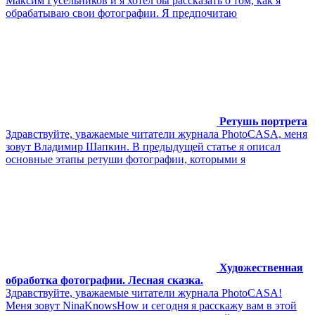
Максим Гусельников и я хотел бы рассказать о том, как я
обрабатываю свои фотографии. Я предпочитаю
Ретушь портрета
Здравствуйте, уважаемые читатели журнала PhotoCASA, меня
зовут Владимир Шапкин. В предыдущей статье я описал
основные этапы ретуши фотографии, которыми я
Художественная
обработка фотографии. Лесная сказка.
Здравствуйте, уважаемые читатели журнала PhotoCASA!
Меня зовут NinaKnowsHow и сегодня я расскажу вам в этой