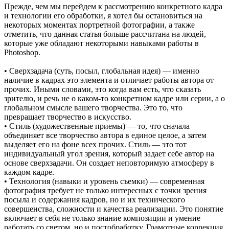
Прежде, чем мы перейдем к рассмотрению конкретного кадра
и технологии его обработки, я хотел бы остановиться на
некоторых моментах портретной фотографии, а также
отметить, что данная статья больше рассчитана на людей,
которые уже обладают некоторыми навыками работы в
Photoshop.
• Сверхзадача (суть, посыл, глобальная идея) — именно
наличие в кадрах это элемента и отличает работы автора от
прочих. Иными словами, это когда вам есть, что сказать
зрителю, и речь не о каком-то конкретном кадре или серии, а о
глобальном смысле вашего творчества. Это то, что
превращает творчество в искусство.
• Стиль (художественные приемы) — то, что сначала
объединяет все творчество автора в единое целое, а затем
выделяет его на фоне всех прочих. Стиль — это тот
индивидуальный угол зрения, который задает себе автор на
основе сверхзадачи. Он создает неповторимую атмосферу в
каждом кадре.
• Технология (навыки и уровень съемки) — современная
фотография требует не только интересных с точки зрения
посыла и содержания кадров, но и их технического
совершенства, сложности и качества реализации. Это понятие
включает в себя не только знание композиции и умение
работать со светом, но и постобработку. Грамотные коррекция