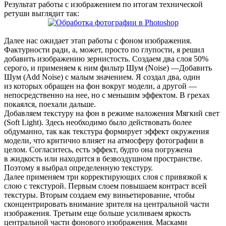
Результат работы с изображением по итогам технической
ретуши выглядит так:
Далее нас ожидает этап работы с фоном изображения.
Фактурности ради, а, может, просто по глупости, я решил
добавить изображению зернистость. Создаем два слоя 50%
серого, и применяем к ним фильтр Шум (Noise) —Добавить
Шум (Add Noise) с малым значением. Я создал два, один
из которых обращен на фон вокруг модели, а другой —
непосредственно на нее, но с меньшим эффектом. В грехах
покаялся, поехали дальше.
Добавляем текстуру на фон в режиме наложения Мягкий свет
(Soft Light). Здесь необходимо было действовать более
обдуманно, так как текстура формирует эффект окружения
модели, что критично влияет на атмосферу фотографии в
целом. Согласитесь, есть эффект, будто она погружена
в жидкость или находится в безвоздушном пространстве.
Поэтому я выбрал определенную текстуру.
Далее применяем три корректирующих слоя с привязкой к
слою с текстурой. Первым слоем повышаем контраст всей
текстуры. Вторым создаем ему виньетирование, чтобы
сконцентрировать внимание зрителя на центральной части
изображения. Третьим еще больше усиливаем яркость
центральной части фонового изображения. Масками