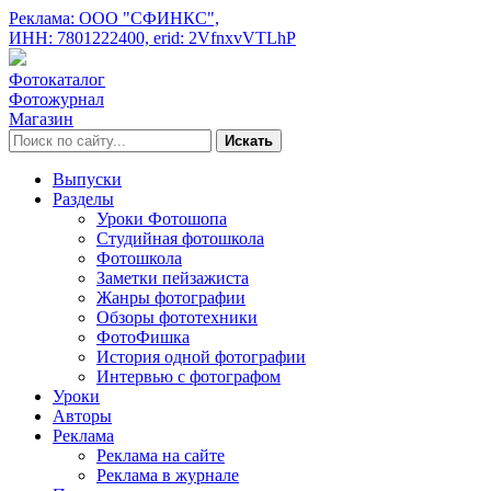
Реклама: ООО "СФИНКС",
ИНН: 7801222400,
erid: 2VfnxvVTLhP
Фотокаталог
Фотожурнал
Магазин
Искать
Выпуски
Разделы
Уроки Фотошопа
Студийная фотошкола
Фотошкола
Заметки пейзажиста
Жанры фотографии
Обзоры фототехники
ФотоФишка
История одной фотографии
Интервью с фотографом
Уроки
Авторы
Реклама
Реклама на сайте
Реклама в журнале