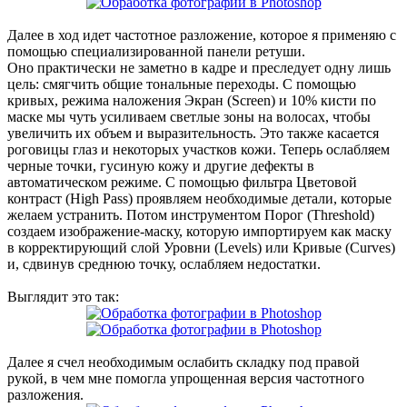
Далее в ход идет частотное разложение, которое я применяю с
помощью специализированной панели ретуши.
Оно практически не заметно в кадре и преследует одну лишь
цель: смягчить общие тональные переходы. С помощью
кривых, режима наложения Экран (Screen) и 10% кисти по
маске мы чуть усиливаем светлые зоны на волосах, чтобы
увеличить их объем и выразительность. Это также касается
роговицы глаз и некоторых участков кожи. Теперь ослабляем
черные точки, гусиную кожу и другие дефекты в
автоматическом режиме. С помощью фильтра Цветовой
контраст (High Pass) проявляем необходимые детали, которые
желаем устранить. Потом инструментом Порог (Threshold)
создаем изображение-маску, которую импортируем как маску
в корректирующий слой Уровни (Levels) или Кривые (Curves)
и, сдвинув среднюю точку, ослабляем недостатки.
Выглядит это так:
Далее я счел необходимым ослабить складку под правой
рукой, в чем мне помогла упрощенная версия частотного
разложения.