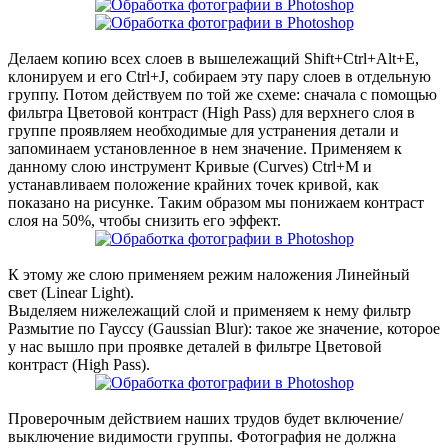
Делаем копию всех слоев в вышележащий Shift+Ctrl+Alt+E,
клонируем и его Ctrl+J, собираем эту пару слоев в отдельную
группу. Потом действуем по той же схеме: сначала с помощью
фильтра Цветовой контраст (High Pass) для верхнего слоя в
группе проявляем необходимые для устранения детали и
запоминаем установленное в нем значение. Применяем к
данному слою инструмент Кривые (Curves) Ctrl+M и
устанавливаем положение крайних точек кривой, как
показано на рисунке. Таким образом мы понижаем контраст
слоя на 50%, чтобы снизить его эффект.
К этому же слою применяем режим наложения Линейный
свет (Linear Light).
Выделяем нижележащий слой и применяем к нему фильтр
Размытие по Гауссу (Gaussian Blur): такое же значение, которое
у нас вышло при проявке деталей в фильтре Цветовой
контраст (High Pass).
Проверочным действием наших трудов будет включение/
выключение видимости группы. Фотография не должна