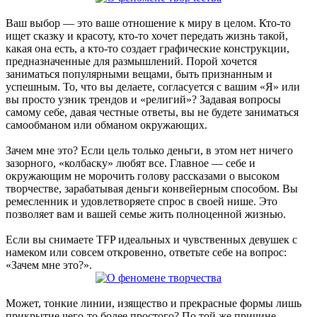
Ваш выбор — это ваше отношение к миру в целом. Кто-то
ищет сказку и красоту, кто-то хочет передать жизнь такой,
какая она есть, а кто-то создает графические конструкции,
предназначенные для размышлений. Порой хочется
заниматься популярными вещами, быть признанным и
успешным. То, что вы делаете, согласуется с вашим «Я» или
вы просто узник трендов и «религий»? Задавая вопросы
самому себе, давая честные ответы, вы не будете заниматься
самообманом или обманом окружающих.
Зачем мне это? Если цель только деньги, в этом нет ничего
зазорного, «колбаску» любят все. Главное — себе и
окружающим не морочить голову рассказами о высоком
творчестве, зарабатывая деньги конвейерным способом. Вы
ремесленник и удовлетворяете спрос в своей нише. Это
позволяет вам и вашей семье жить полноценной жизнью.
Если вы снимаете TFP идеальных и чувственных девушек с
намеком или совсем откровенно, ответьте себе на вопрос:
«Зачем мне это?».
Может, тонкие линии, изящество и прекрасные формы лишь
прикрытие чего-то более простого? По той же причине