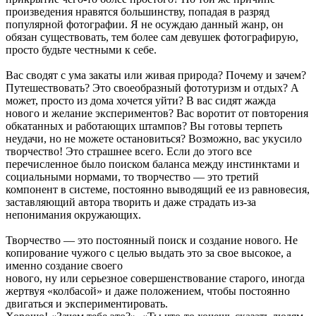
произведения нравятся большинству, попадая в разряд
популярной фотографии. Я не осуждаю данный жанр, он
обязан существовать, тем более сам девушек фотографирую,
просто будьте честными к себе.
Вас сводят с ума закаты или живая природа? Почему и зачем?
Путешествовать? Это своеобразный фототуризм и отдых? А
может, просто из дома хочется уйти? В вас сидят жажда
нового и желание экспериментов? Вас воротит от повторения
обкатанных и работающих штампов? Вы готовы терпеть
неудачи, но не можете остановиться? Возможно, вас укусило
творчество! Это страшнее всего. Если до этого все
перечисленное было поиском баланса между инстинктами и
социальными нормами, то творчество — это третий
компонент в системе, постоянно выводящий ее из равновесия,
заставляющий автора творить и даже страдать из-за
непонимания окружающих.
Творчество — это постоянный поиск и создание нового. Не
копирование чужого с целью выдать это за свое высокое, а
именно создание своего
нового, ну или серьезное совершенствование старого, иногда
жертвуя «колбасой» и даже положением, чтобы постоянно
двигаться и экспериментировать.