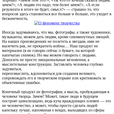
Хорошо! «Зачем тебе это?», «Ты что-то хочешь сказать людям,
зачем?», «А людям это надо, тем более зачем?», «А если
результата в итоге не будет, смысл?» — страшно то, что
вопросов здесь становиться все больше и больше, это уходит в
бесконечность.
Иногда задумываюсь, что мы, фотографы, а также художники,
музыканты, можем дать людям, кроме сиюминутных эмоций.
На наших произведениях не полететь к звездам, ими не
вылечить рак, не прекратить войны… Наш продукт не
материален (я не говорю сейчас о бумаге, на которой
напечатан снимок). Но мы можем говорить с людьми.
Доносить не просто эмоциональные мгновения, а
мыслительные конструкции. Заставлять человека глубоко
задуматься,
переосмыслить, вдохновиться для создания великого,
сопровождать его в творческом порыве или критиковать за
объективные ошибки.
Конечный продукт не фотография, а мысль, пробуждающая в
человеке творца. Зачем? Может, такие люди в будущем
построят цивилизацию, ведь куча враждующих племен — это
не человечество, а может, чтобы просто сделать людей
капельку лучше, напоминая о вещах, выходящих из сферы