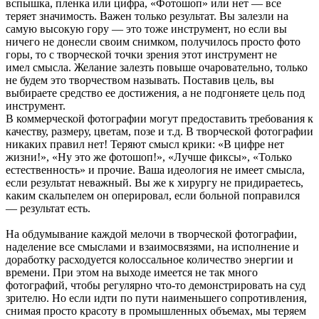
вспышка, пленка или цифра, «Фотошоп» или нет — все
теряет значимость. Важен только результат. Вы залезли на
самую высокую гору — это тоже инструмент, но если вы
ничего не донесли своим снимком, получилось просто фото
горы, то с творческой точки зрения этот инструмент не
имел смысла. Желание залезть повыше очаровательно, только
не будем это творчеством называть. Поставив цель, вы
выбираете средство ее достижения, а не подгоняете цель под
инструмент.
В коммерческой фотографии могут предоставить требования к
качеству, размеру, цветам, позе и т.д. В творческой фотографии
никаких правил нет! Теряют смысл крики: «В цифре нет
жизни!», «Ну это же фотошоп!», «Лучше фиксы», «Только
естественность» и прочие. Ваша идеология не имеет смысла,
если результат неважный. Вы же к хирургу не придираетесь,
каким скальпелем он оперировал, если больной поправился
— результат есть.
На обдумывание каждой мелочи в творческой фотографии,
наделение все смыслами и взаимосвязями, на исполнение и
доработку расходуется колоссальное количество энергии и
времени. При этом на выходе имеется не так много
фотографий, чтобы регулярно что-то демонстрировать на суд
зрителю. Но если идти по пути наименьшего сопротивления,
снимая просто красоту в промышленных объемах, мы теряем