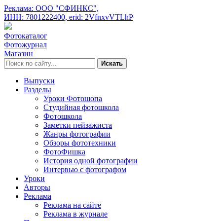
Реклама: ООО "СФИНКС",
ИНН: 7801222400,
erid: 2VfnxvVTLhP
Фотокаталог
Фотожурнал
Магазин
Искать
Выпуски
Разделы
Уроки Фотошопа
Студийная фотошкола
Фотошкола
Заметки пейзажиста
Жанры фотографии
Обзоры фототехники
ФотоФишка
История одной фотографии
Интервью с фотографом
Уроки
Авторы
Реклама
Реклама на сайте
Реклама в журнале