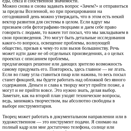
еды, секса и собственной значимости.
Можно снова и снова задавать вопрос «Зачем?» и отправиться
за пределы Вселенной, но при проецировании на
сегодняшний день можно утверждать, что в этом есть некий
вектор развития для системы в целом. Если вдруг мы
признаем себя фотографами-творцами и даем себе право
говорить с людьми, то важен тот посыл, что мы закладываем в
свои произведения. Это могут быть детальные исследования
какого-то вопроса, освещение проблемы, волнующей
общество, призыв к чему-то или вызов большинству. Речь
может идти даже не об отдельных произведениях, а о целых
проектах с описанием проблемы,
предлагающих решение или дающих зрителю возможность
самому придумать его. Повторюсь, здесь главное — не лгать.
Если во главу угла ставиться пиар или нажива, то весь посыл
станет фикцией, вы будете работать над обложкой без явного
содержания. Деньги и слава к творцу могут прийти позже, а
могут и не прийти вовсе. Это нужно знать, делая выбор.
Заметьте, как на второй план уходят технические вопросы,
ведь, занимаясь творчеством, вы абсолютно свободны в
выборе инструментария.
Творец может работать в документальном направлении или в
художественном — это инструмент подачи. Я снимаю на
полный кадр или мне достаточно телефона, солнце или