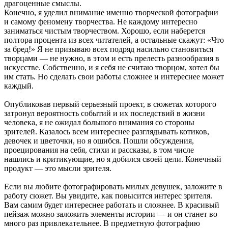
драгоценные смыслы.
Конечно, я уделил внимание именно творческой фотографии
и самому феномену творчества. Не каждому интересно
заниматься чистым творчеством. Хорошо, если наберется
полтора процента из всех читателей, а остальные скажут: «Что
за бред!» Я не призываю всех подряд насильно становиться
творцами — не нужно, в этом и есть прелесть разнообразия в
искусстве. Собственно, и я себя не считаю творцом, хотел бы
им стать. Но сделать свои работы сложнее и интереснее может
каждый.
Опубликовав первый серьезный проект, в сюжетах которого
затронул вероятность событий и их последствий в жизни
человека, я не ожидал большого внимания со стороны
зрителей. Казалось всем интереснее разглядывать котиков,
девочек и цветочки, но я ошибся. Пошли обсуждения,
проецирования на себя, стихи и рассказы, в том числе
нашлись и критикующие, но я добился своей цели. Конечный
продукт — это мысли зрителя.
Если вы любите фотографировать милых девушек, заложите в
работу сюжет. Вы увидите, как повысится интерес зрителя.
Вам самим будет интереснее работать и сложнее. В красивый
пейзаж можно заложить элементы истории — и он станет во
много раз привлекательнее. В предметную фотографию