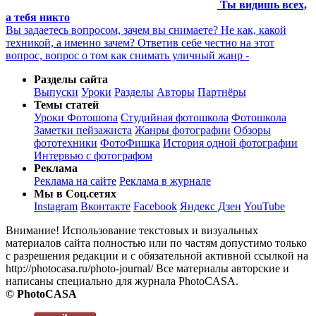
Ты видишь всех,
а тебя никто
Вы задаетесь вопросом, зачем вы снимаете? Не как, какой
техникой, а именно зачем? Ответив себе честно на этот
вопрос, вопрос о том как снимать уличный жанр -
Разделы сайта
Выпуски
Уроки
Разделы
Авторы
Партнёры
Темы статей
Уроки Фотошопа
Студийная фотошкола
Фотошкола
Заметки пейзажиста
Жанры фотографии
Обзоры
фототехники
ФотоФишка
История одной фотографии
Интервью с фотографом
Реклама
Реклама на сайте
Реклама в журнале
Мы в Соц.сетях
Instagram
Вконтакте
Facebook
Яндекс Дзен
YouTube
Внимание! Использование текстовых и визуальных
материалов сайта полностью или по частям допустимо только
с разрешения редакции и с обязательной активной ссылкой на
http://photocasa.ru/photo-journal/ Все материалы авторские и
написаны специально для журнала PhotoCASA.
© PhotoCASA