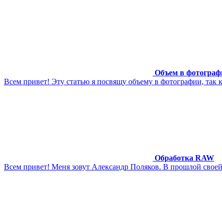
Объем в фотограф
Всем привет! Эту статью я посвящу объему в фотографии, так 
Обработка RAW
Всем привет! Меня зовут Александр Поляков. В прошлой своей 