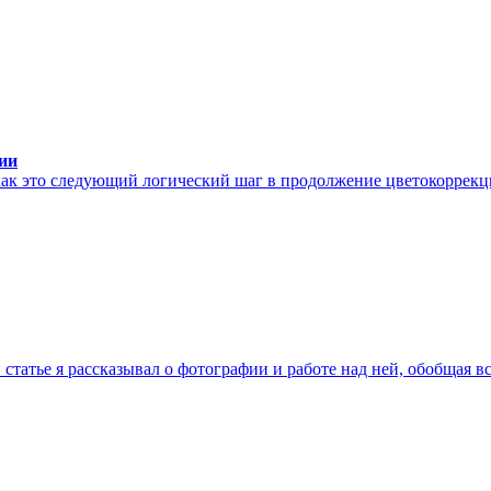
ии
как это следующий логический шаг в продолжение цветокоррекци
статье я рассказывал о фотографии и работе над ней, обобщая в