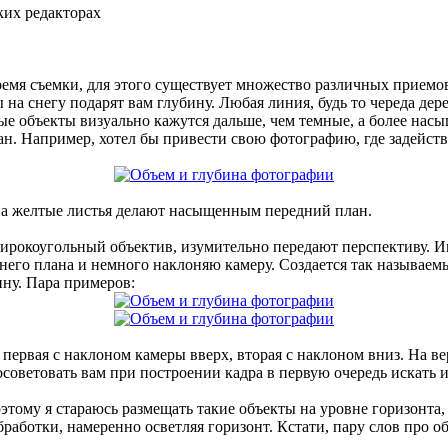
ких редакторах
ремя съемки, для этого существует множество различных прием
ы на снегу подарят вам глубину. Любая линия, будь то череда де
лые объекты визуально кажутся дальше, чем темные, а более на
лан. Например, хотел бы привести свою фотографию, где задейс
, а желтые листья делают насыщенным передний план.
ирокоугольный объектив, изумительно передают перспективу. И
него плана и немного наклоняю камеру. Создается так называем
бину. Пара примеров:
, первая с наклоном камеры вверх, вторая с наклоном вниз. На 
советовать вам при построении кадра в первую очередь искать 
этому я стараюсь размещать такие объекты на уровне горизонта,
работки, намеренно осветляя горизонт. Кстати, пару слов про 