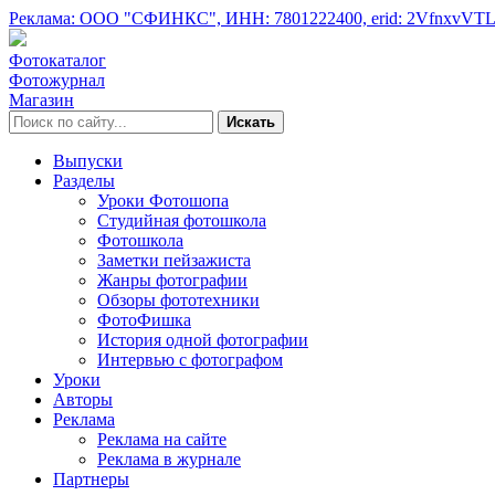
Реклама: ООО "СФИНКС",
ИНН: 7801222400,
erid: 2VfnxvVT
Фотокаталог
Фотожурнал
Магазин
Искать
Выпуски
Разделы
Уроки Фотошопа
Студийная фотошкола
Фотошкола
Заметки пейзажиста
Жанры фотографии
Обзоры фототехники
ФотоФишка
История одной фотографии
Интервью с фотографом
Уроки
Авторы
Реклама
Реклама на сайте
Реклама в журнале
Партнеры