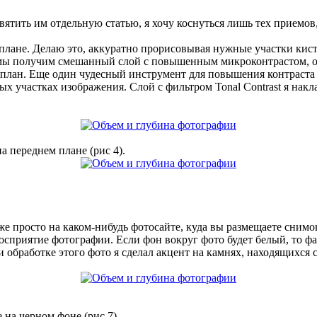
тить им отдельную статью, я хочу коснуться лишь тех приемов,
 плане. Делаю это, аккуратно прорисовывая нужные участки ки
 мы получим смешанный слой с повышенным микроконтрастом, ос
план. Еще один чудесный инструмент для повышения контраста — 
лых участках изображения. Слой с фильтром Tonal Contrast я нак
а переднем плане (рис 4).
е просто на каком-нибудь фотосайте, куда вы размещаете снимок
осприятие фотографии. Если фон вокруг фото будет белый, то фа
и обработке этого фото я сделал акцент на камнях, находящихся
 на черном фоне (рис 7)