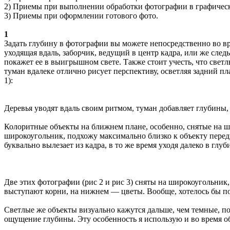
2) Приемы при выполнении обработки фотографии в графичес
3) Приемы при оформлении готового фото.
1
Задать глубину в фотографии вы можете непосредственно во в
уходящая вдаль, заборчик, ведущий в центр кадра, или же след
покажет ее в выигрышном свете. Также стоит учесть, что свет
туман вдалеке отлично рисует перспективу, осветляя задний п
1):
Деревья уводят вдаль своим ритмом, туман добавляет глубины
Колоритные объекты на ближнем плане, особенно, снятые на ш
широкоугольник, подхожу максимально близко к объекту перед
буквально вылезает из кадра, в то же время уходя далеко в глу
Две этих фотографии (рис 2 и рис 3) сняты на широкоугольник
выступают корни, на нижнем — цветы. Вообще, хотелось бы по
Светлые же объекты визуально кажутся дальше, чем темные, по
ощущение глубины. Эту особенность я использую и во время об