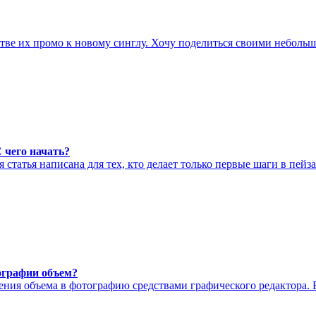
стве их промо к новому синглу. Хочу поделиться своими неболь
 чего начать?
 статья написана для тех, кто делает только первые шаги в пейз
ографии объем?
ния объема в фотографию средствами графического редактора. 