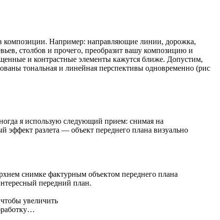
ов композиции. Например: направляющие линии, дорожка,
ревьев, столбов и прочего, преобразит вашу композицию и
сыщенные и контрастные элементы кажутся ближе. Допустим,
твованы тональная и линейная перспективы одновременно (рис
ногда я использую следующий прием: снимая на
ый эффект разлета — объект переднего плана визуально
верхнем снимке фактурным объектом переднего плана
интересный передний план.
 чтобы увеличить
обработку…