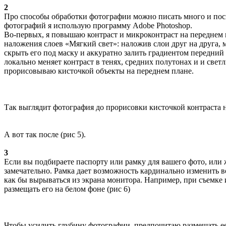
2
Про способы обработки фотографии можно писать много и посвя
фотографий я использую программу Adobe Photoshop.
Во‑первых, я повышаю контраст и микроконтраст на переднем
наложения слоев «Мягкий свет»: наложив слои друг на друга,
скрыть его под маску и аккуратно залить градиентом передний 
локально меняет контраст в тенях, средних полутонах и и свет
прорисовываю кисточкой объекты на переднем плане.
Так выглядит фотография до прорисовки кисточкой контраста н
А вот так после (рис 5).
3
Если вы подбираете паспорту или рамку для вашего фото, или ж
замечательно. Рамка дает возможность кардинально изменить в
как бы вырываться из экрана монитора. Например, при съемке 
размещать его на белом фоне (рис 6)
Чтобы усилить глубину фотографии, предпочитаю размещать ее