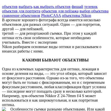
объектив
выбрать
как выбрать объектив
фишай
телевик
объектив для портрета
объектив для пейзажа
выбор объектива
сравнение объективов
PhotoCASA
объективы Nikon
В арсенале хорошего фотографа всегда имеется несколько
объективов для разных ситуаций. Один — для портретов,
другой — для пейзажей,
третий — для репортажной съемки. При этом у каждой
оптики есть свои особенности, которые необходимо
учитывать. Вместе с экспертами
Nikon разбираем основные виды оптики и рассказываем о
нюансах работы с ними.
КАКИМИ БЫВАЮТ ОБЪЕКТИВЫ
Одна из ключевых характеристик для оптики, лежащая в
основе деления на виды, — это угол обзора, который зависит
от фокусного расстояния. Однако из-за того, что объективы
могут быть не только с фиксированным, но и с переменным
фокусным расстоянием, любая классификация будет условна
— последние могут попадать сразу в несколько категорий.
Например, зум-объектив Nikkor Z 24-70mm f/4 S может
использоваться и как широкоугольная, и как портретная
оптика.