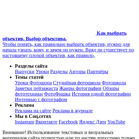
Как выбрать
объектив. Выбор объектива.
Чтобы понять, как правильно выбрать объектив, нужно для
начала узнать, кому, и зачем он нужен. Вряд ли существует по
настоящему плохой объектив, как правило,
Разделы сайта
Выпуски
Уроки
Разделы
Авторы
Партнёры
Темы статей
Уроки Фотошопа
Студийная фотошкола
Фотошкола
Заметки пейзажиста
Жанры фотографии
Обзоры
фототехники
ФотоФишка
История одной фотографии
Интервью с фотографом
Реклама
Реклама на сайте
Реклама в журнале
Мы в Соц.сетях
Instagram
Вконтакте
Facebook
Яндекс Дзен
YouTube
Внимание! Использование текстовых и визуальных
материалов сайта полностью или по частям допустимо только