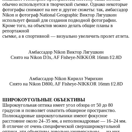
обычно используется в творческой съемке. Однако некоторые
фотографы снимают на нее и другие сюжеты: так, амбассадор
Nikon и фотограф National Geographic Виктор Лягушкин
использует фишай для создания подводной фотографии.
Кроме того, на объектив можно делать общие планы в
репортажной
съемке, а в спортивной — визуально увеличить пролет атлета.
Амбассадор Nikon Виктор Лягушкин
Снято на Nikon D3x, AF Fisheye-NIKKOR 16mm f/2.8D
Амбассадор Nikon Кирилл Умрихин
Снято на Nikon D800, AF Fisheye-NIKKOR 16mm f/2.8D
ШИРОКОУГОЛЬНЫЕ ОБЪЕКТИВЫ
Широкоугольная оптика имеет угол обзора от 50 до 80
градусов и позволяет охватить обширное пространство.
Полнокадровые широкоугольники имеют фокусное
расстояние около 24–35 мм, а неполнокадровые — 16–24 мм.
В отличие от очень специфической сверхширокоугольной
оптики, эти объективы довольно универсальны — на них