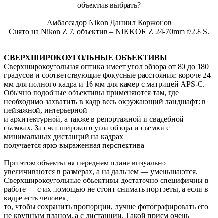
Амбассадор Nikon Даниил Коржонов
Снято на Nikon Z 7, объектив – NIKKOR Z 24-70mm f/2.8 S.
СВЕРХШИРОКОУГОЛЬНЫЕ ОБЪЕКТИВЫ
Сверхширокоугольная оптика имеет угол обзора от 80 до 180
градусов и соответствующие фокусные расстояния: короче 24
мм для полного кадра и 16 мм для камер с матрицей APS-C.
Обычно подобные объективы применяются там, где
необходимо захватить в кадр весь окружающий ландшафт: в
пейзажной, интерьерной
и архитектурной, а также в репортажной и свадебной
съемках. За счет широкого угла обзора и съемки с
минимальных дистанций на кадрах
получается ярко выраженная перспектива.
При этом объекты на переднем плане визуально
увеличиваются в размерах, а на дальнем — уменьшаются.
Сверхширокоугольные объективы достаточно специфичны в
работе — с их помощью не стоит снимать портреты, а если в
кадре есть человек,
то, чтобы сохранить пропорции, лучше фотографировать его
не крупным планом, а с дистанции. Такой прием очень