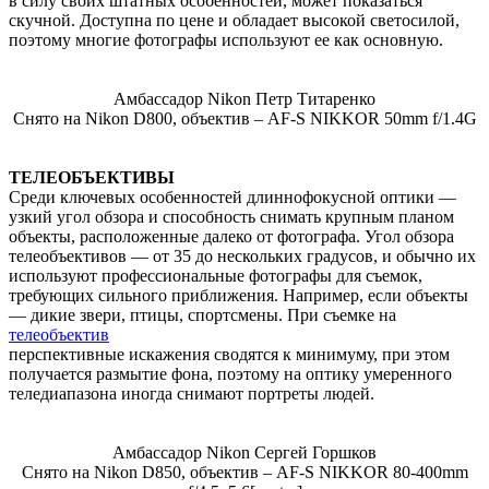
в силу своих штатных особенностей, может показаться
скучной. Доступна по цене и обладает высокой светосилой,
поэтому многие фотографы используют ее как основную.
Амбассадор Nikon Петр Титаренко
Снято на Nikon D800, объектив – AF-S NIKKOR 50mm f/1.4G
ТЕЛЕОБЪЕКТИВЫ
Среди ключевых особенностей длиннофокусной оптики —
узкий угол обзора и способность снимать крупным планом
объекты, расположенные далеко от фотографа. Угол обзора
телеобъективов — от 35 до нескольких градусов, и обычно их
используют профессиональные фотографы для съемок,
требующих сильного приближения. Например, если объекты
— дикие звери, птицы, спортсмены. При съемке на
телеобъектив
перспективные искажения сводятся к минимуму, при этом
получается размытие фона, поэтому на оптику умеренного
теледиапазона иногда снимают портреты людей.
Амбассадор Nikon Сергей Горшков
Снято на Nikon D850, объектив – AF-S NIKKOR 80-400mm