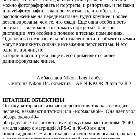
можно фотографировать и портреты, и репортажи, и пейзажи,
и travel-фотографии. Главное, учитывать, что объекты,
расположенные на переднем плане, будут крупнее и более
детализированы, чем те, что сзади. Еще одна особенность
оптики — возможность снимать портреты с близкой
дистанции, что особенно полезно в тесных помещениях.
Однако из-за незначительной отдаленности от объекта съемки
могут возникнуть сильные искажения перспективы. И это
одна из причин, по
которой для портрета чаще всего применяются более
длиннофокусные линзы.
Амбассадор Nikon Ляля Гарбуз
Снято на Nikon D4, объектив – AF NIKKOR 20mm f/2.8D
ШТАТНЫЕ ОБЪЕКТИВЫ
Оптику, которая показывает перспективу так, как ее видит
человек, называют штатной или «нормальной». Она дает угол
обзора около 40–
50 градусов, что соответствует фокусным расстояниям 28–40
мм для камер с матрицей APS-C и 40–60 мм для
полнокадровых. Эта оптика достаточно универсальна, однако,