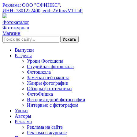
Реклама: ООО "СФИНКС",
ИНН: 7801222400,
erid: 2VfnxvVTLhP
Фотокаталог
Фотожурнал
Магазин
Искать
Выпуски
Разделы
Уроки Фотошопа
Студийная фотошкола
Фотошкола
Заметки пейзажиста
Жанры фотографии
Обзоры фототехники
ФотоФишка
История одной фотографии
Интервью с фотографом
Уроки
Авторы
Реклама
Реклама на сайте
Реклама в журнале