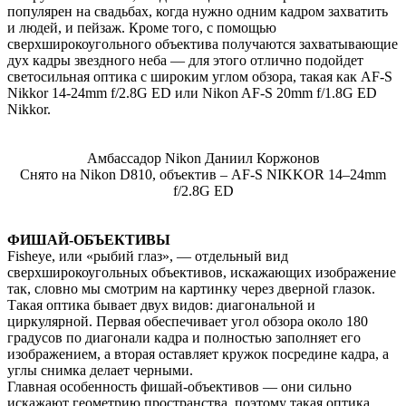
популярен на свадьбах, когда нужно одним кадром захватить
и людей, и пейзаж. Кроме того, с помощью
сверхширокоугольного объектива получаются захватывающие
дух кадры звездного неба — для этого отлично подойдет
светосильная оптика с широким углом обзора, такая как AF-S
Nikkor 14-24mm f/2.8G ED или Nikon AF-S 20mm f/1.8G ED
Nikkor.
Амбассадор Nikon Даниил Коржонов
Снято на Nikon D810, объектив – AF-S NIKKOR 14–24mm
f/2.8G ED
ФИШАЙ-ОБЪЕКТИВЫ
Fisheye, или «рыбий глаз», — отдельный вид
сверхширокоугольных объективов, искажающих изображение
так, словно мы смотрим на картинку через дверной глазок.
Такая оптика бывает двух видов: диагональной и
циркулярной. Первая обеспечивает угол обзора около 180
градусов по диагонали кадра и полностью заполняет его
изображением, а вторая оставляет кружок посредине кадра, а
углы снимка делает черными.
Главная особенность фишай-объективов — они сильно
искажают геометрию пространства, поэтому такая оптика