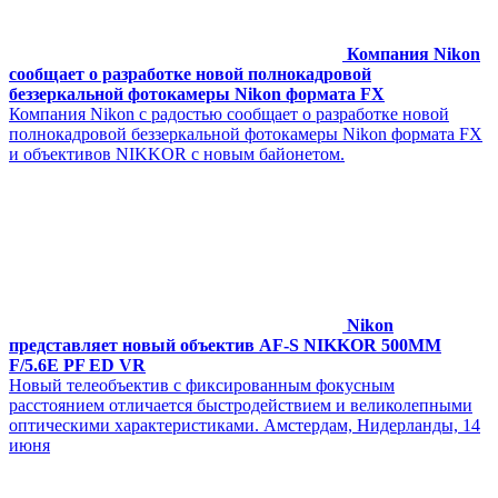
Компания Nikon
сообщает о разработке новой полнокадровой
беззеркальной фотокамеры Nikon формата FX
Компания Nikon с радостью сообщает о разработке новой
полнокадровой беззеркальной фотокамеры Nikon формата FX
и объективов NIKKOR с новым байонетом.
Nikon
представляет новый объектив AF-S NIKKOR 500MM
F/5.6E PF ED VR
Новый телеобъектив с фиксированным фокусным
расстоянием отличается быстродействием и великолепными
оптическими характеристиками. Амстердам, Нидерланды, 14
июня