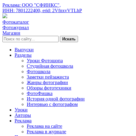
Реклама: ООО "СФИНКС",
ИНН: 7801222400,
erid: 2VfnxvVTLhP
Фотокаталог
Фотожурнал
Магазин
Искать
Выпуски
Разделы
Уроки Фотошопа
Студийная фотошкола
Фотошкола
Заметки пейзажиста
Жанры фотографии
Обзоры фототехники
ФотоФишка
История одной фотографии
Интервью с фотографом
Уроки
Авторы
Реклама
Реклама на сайте
Реклама в журнале