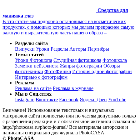
Средства для
макияжа глаз
В это статье мы подробно остановимся на косметических
продуктах, с помощью которых мы делаем прекраснее самую
важную и выразительную часть нашего образа –
Разделы сайта
Выпуски
Уроки
Разделы
Авторы
Партнёры
Темы статей
Уроки Фотошопа
Студийная фотошкола
Фотошкола
Заметки пейзажиста
Жанры фотографии
Обзоры
фототехники
ФотоФишка
История одной фотографии
Интервью с фотографом
Реклама
Реклама на сайте
Реклама в журнале
Мы в Соц.сетях
Instagram
Вконтакте
Facebook
Яндекс Дзен
YouTube
Внимание! Использование текстовых и визуальных
материалов сайта полностью или по частям допустимо только
с разрешения редакции и с обязательной активной ссылкой на
http://photocasa.ru/photo-journal/ Все материалы авторские и
написаны специально для журнала PhotoCASA.
© PhotoCASA