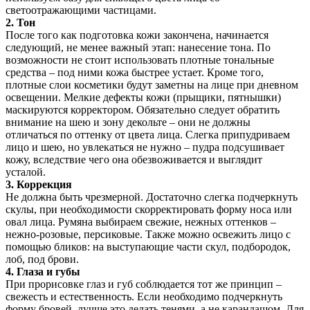
светоотражающими частицами.
2. Тон
После того как подготовка кожи закончена, начинается
следующий, не менее важный этап: нанесение тона. По
возможности не стоит использовать плотные тональные
средства – под ними кожа быстрее устает. Кроме того,
плотные слои косметики будут заметны на лице при дневном
освещении. Мелкие дефекты кожи (прыщики, пятнышки)
маскируются корректором. Обязательно следует обратить
внимание на шею и зону декольте – они не должны
отличаться по оттенку от цвета лица. Слегка припудриваем
лицо и шею, но увлекаться не нужно – пудра подсушивает
кожу, вследствие чего она обезвоживается и выглядит
усталой.
3. Коррекция
Не должна быть чрезмерной. Достаточно слегка подчеркнуть
скулы, при необходимости скорректировать форму носа или
овал лица. Румяна выбираем свежие, нежных оттенков –
нежно-розовые, персиковые. Также можно освежить лицо с
помощью бликов: на выступающие части скул, подбородок,
лоб, под брови.
4. Глаза и губы
При прорисовке глаз и губ соблюдается тот же принцип –
свежесть и естественность. Если необходимо подчеркнуть
форму бровей, лучше это делать тенями, а не карандашом. Для