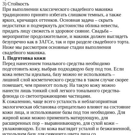
3) Стойкость
При выполнении классического свадебного макияжа
традиционно принято избегать слишком темных, а также
ярких, кричащих оттенков. Основная задача – скрыть
недостатки и подчеркнуть достоинства облика невесты,
придать лицу свежесть и здоровое сияние. Свадьба –
мероприятие продолжительное, и макияж должен выглядеть
безупречно как в ЗАГСе, так и при разделе свадебного торта.
Ниже мы рассмотрим основные стадии выполнения
свадебного макияжа.
1. Подготовка кожи
Перед нанесением тонального средства необходимо
подготовить кожу, выбрав подходящую базу под тон. Если
кожа невесты идеальна, базу можно не использовать –
лишний слой косметического средства в таком случае скорее
помешает, чем принесет пользу. На такую кожу можно
нанести лишь тонкий слой легкого тонального средства-
флюида со светоотражающими частицами.
К сожалению, чаще всего усталость и неблагоприятная
экологическая обстановка отрицательно влияют на состояние
кожи лица, и использование базы под тон необходимо. Для
жирной кожи можно применить матирующую, для
расширенных пор – выравнивающую, для сухой кожи –
увлажняющую. Если кожа выглядит усталой и безжизненной,
используем базу для сияющего цвета лица со