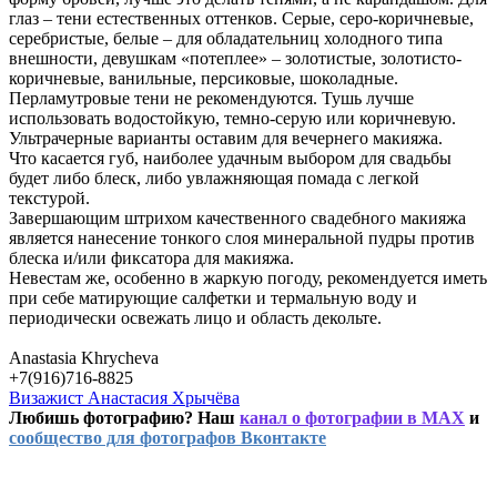
глаз – тени естественных оттенков. Серые, серо-коричневые,
серебристые, белые – для обладательниц холодного типа
внешности, девушкам «потеплее» – золотистые, золотисто-
коричневые, ванильные, персиковые, шоколадные.
Перламутровые тени не рекомендуются. Тушь лучше
использовать водостойкую, темно-серую или коричневую.
Ультрачерные варианты оставим для вечернего макияжа.
Что касается губ, наиболее удачным выбором для свадьбы
будет либо блеск, либо увлажняющая помада с легкой
текстурой.
Завершающим штрихом качественного свадебного макияжа
является нанесение тонкого слоя минеральной пудры против
блеска и/или фиксатора для макияжа.
Невестам же, особенно в жаркую погоду, рекомендуется иметь
при себе матирующие салфетки и термальную воду и
периодически освежать лицо и область декольте.
Anastasia Khrycheva
+7(916)716-8825
Визажист Анастасия Хрычёва
Любишь фотографию? Наш
канал о фотографии в MAX
и
сообщество для фотографов Вконтакте