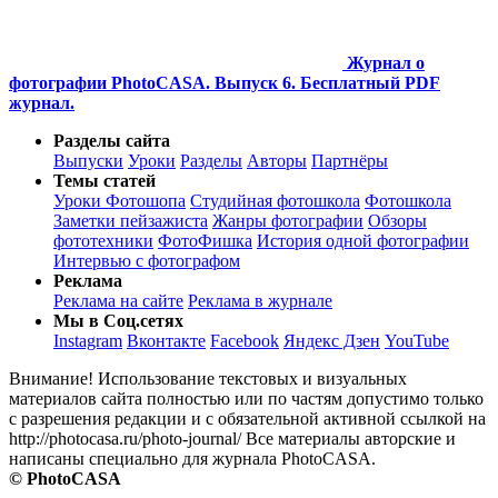
Журнал о
фотографии PhotoCASA. Выпуск 6. Бесплатный PDF
журнал.
Разделы сайта
Выпуски
Уроки
Разделы
Авторы
Партнёры
Темы статей
Уроки Фотошопа
Студийная фотошкола
Фотошкола
Заметки пейзажиста
Жанры фотографии
Обзоры
фототехники
ФотоФишка
История одной фотографии
Интервью с фотографом
Реклама
Реклама на сайте
Реклама в журнале
Мы в Соц.сетях
Instagram
Вконтакте
Facebook
Яндекс Дзен
YouTube
Внимание! Использование текстовых и визуальных
материалов сайта полностью или по частям допустимо только
с разрешения редакции и с обязательной активной ссылкой на
http://photocasa.ru/photo-journal/ Все материалы авторские и
написаны специально для журнала PhotoCASA.
© PhotoCASA