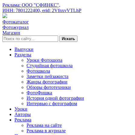
Реклама: ООО "СФИНКС",
ИНН: 7801222400,
erid: 2VfnxvVTLhP
Фотокаталог
Фотожурнал
Магазин
Искать
Выпуски
Разделы
Уроки Фотошопа
Студийная фотошкола
Фотошкола
Заметки пейзажиста
Жанры фотографии
Обзоры фототехники
ФотоФишка
История одной фотографии
Интервью с фотографом
Уроки
Авторы
Реклама
Реклама на сайте
Реклама в журнале