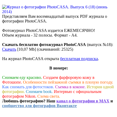
Представляем Вам восемнадцатый выпуск PDF журнала о
фотографии PhotoCASA.
Фотожурнал PhotoCASA издается ЕЖЕМЕСЯЧНО!
Объем журнала - 32 полосы. Формат - А4.
Скачать бесплатно фотожурнал PhotoCASA
(выпуск №18):
Скачать
[10,07 Mb] (cкачиваний: 25325)
На журнал PhotoCASA открыта
бесплатная подписка
.
В номере:
Снимаем еду красиво.
Создаем фарфоровую кожу в
Фотошопе.
Особенности пейзажной съемки в плохую погоду.
Как снимать для фотостоков.
Съемка в коконе.
История одной
фотографии.
Снимаем book.
Интервью с официальным
фотографом Nikon.
Схема света.
Любишь фотографию? Наш
канал о фотографии в MAX
и
сообщество для фотографов Вконтакте