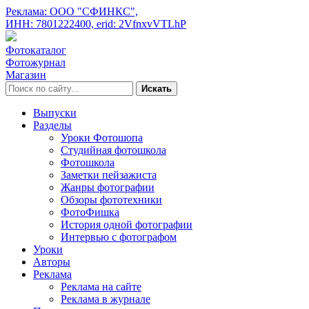
Реклама: ООО "СФИНКС",
ИНН: 7801222400,
erid: 2VfnxvVTLhP
Фотокаталог
Фотожурнал
Магазин
Искать
Выпуски
Разделы
Уроки Фотошопа
Студийная фотошкола
Фотошкола
Заметки пейзажиста
Жанры фотографии
Обзоры фототехники
ФотоФишка
История одной фотографии
Интервью с фотографом
Уроки
Авторы
Реклама
Реклама на сайте
Реклама в журнале