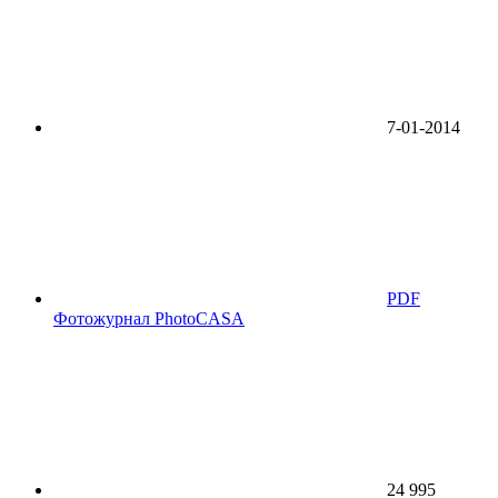
7-01-2014
PDF
Фотожурнал PhotoCASA
24 995