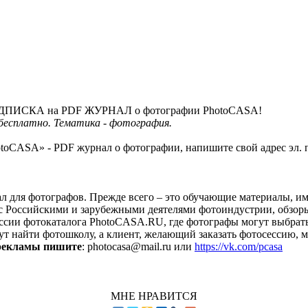
ИСКА на PDF ЖУРНАЛ о фотографии PhotoCASA!
 бесплатно. Тематика - фотография.
oCASA» - PDF журнал о фотографии, напишите свой адрес эл. п
ля фотографов. Прежде всего – это обучающие материалы, име
ю с Российскими и зарубежными деятелями фотоиндустрии, обзо
ии фотокаталога PhotoCASA.RU, где фотографы могут выбрать 
ут найти фотошколу, а клиент, желающий заказать фотосессию, 
 рекламы пишите
: photocasa@mail.ru или
https://vk.com/pcasa
МНЕ НРАВИТСЯ