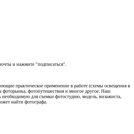
очты и нажмите "подписаться".
ющие практическое применение в работе (схемы освещения в
ры фоторынка, фотопутешествия и многое другое. Наш
необходимую для съемки фотостудию, модель, визажиста,
может найти фотографа.