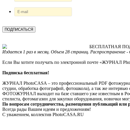
БЕСПЛАТНАЯ ПОДП
Издается 1 раз в месяц. Объем 28 страниц. Распространение -
Если Вы хотите получать по электронной почте «ЖУРНАЛ Phot
Подписка бесплатная!
ЖУРНАЛ PhotoCASA – это профессиональный PDF фотожурнал д
студии, обработка фотографий, фотошкола), а так же интервь
ФОТОЖУРНАЛ выходит на базе ставшего уже известным в Росс
стилиста, фотомагазин для закупки оборудования, новички мог
По вопросам сотрудничества, размещения публикаций или
Всегда рады Вашим идеям и предложениям!
С уважением, коллектив PhotoCASA.RU