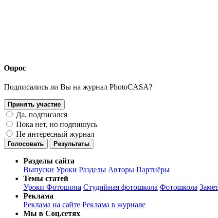
Опрос
Подписались ли Вы на журнал PhotoCASA?
Принять участие
Да, подписался
Пока нет, но подпишусь
Не интересный журнал
Голосовать
Результаты
Разделы сайта
Выпуски
Уроки
Разделы
Авторы
Партнёры
Темы статей
Уроки Фотошопа
Студийная фотошкола
Фотошкола
Заме
Реклама
Реклама на сайте
Реклама в журнале
Мы в Соц.сетях