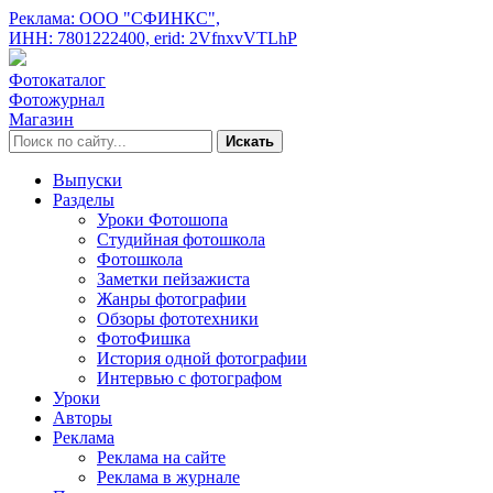
Реклама: ООО "СФИНКС",
ИНН: 7801222400,
erid: 2VfnxvVTLhP
Фотокаталог
Фотожурнал
Магазин
Искать
Выпуски
Разделы
Уроки Фотошопа
Студийная фотошкола
Фотошкола
Заметки пейзажиста
Жанры фотографии
Обзоры фототехники
ФотоФишка
История одной фотографии
Интервью с фотографом
Уроки
Авторы
Реклама
Реклама на сайте
Реклама в журнале