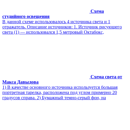
Схема
студийного освещения
В данной схеме использовалось 4 источника света и 1
отражатель. Описание источников: 1. Источник рисующего
света (1) — использовался 1,5 метровый Октабокс,
Схема света от
Макса Давыдова
1) В качестве основного источника используется большая
портретная тарелка, расположена под углом примерно 20
градусов справа. 2) Бумажный темно-серый фон, на