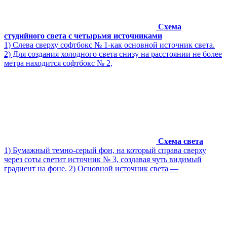
Схема
студийного света с четырьмя источниками
1) Слева сверху софтбокс № 1‑как основной источник света.
2) Для создания холодного света снизу на расстоянии не более
метра находится софтбокс № 2,
Схема света
1) Бумажный темно-серый фон, на который справа сверху
через соты светит источник № 3, создавая чуть видимый
градиент на фоне. 2) Основной источник света —