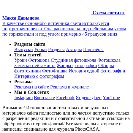
Схема света от
Макса Давыдова
В качестве основного источника света используется
портретная тарелка. Она расположена под небольшим углом
по горизонтали и под углом примерно 45 градусов вниз
Разделы сайта
Выпуски
Уроки
Разделы
Авторы
Партнёры
Темы статей
Уроки Фотошопа
Студийная фотошкола
Фотошкола
Заметки пейзажиста
Жанры фотографии
Обзоры
фототехники
ФотоФишка
История одной фотографии
Интервью с фотографом
Реклама
Реклама на сайте
Реклама в журнале
Мы в Соц.сетях
Instagram
Вконтакте
Facebook
Яндекс Дзен
YouTube
Внимание! Использование текстовых и визуальных
материалов сайта полностью или по частям допустимо только
с разрешения редакции и с обязательной активной ссылкой на
http://photocasa.ru/photo-journal/ Все материалы авторские и
написаны специально для журнала PhotoCASA.