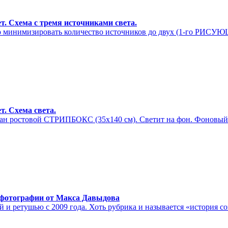
. Схема с тремя источниками света.
ожно минимизировать количество источников до двух (1-го Р
. Схема света.
ан ростовой СТРИПБОКС (35х140 см). Светит на фон. Фоновый св
 фотографии от Макса Давыдова
и ретушью с 2009 года. Хоть рубрика и называется «история соз