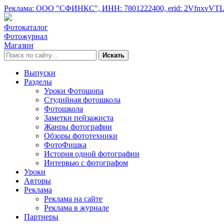
Реклама: ООО "СФИНКС",
ИНН: 7801222400,
erid: 2VfnxvVT
Фотокаталог
Фотожурнал
Магазин
Искать
Выпуски
Разделы
Уроки Фотошопа
Студийная фотошкола
Фотошкола
Заметки пейзажиста
Жанры фотографии
Обзоры фототехники
ФотоФишка
История одной фотографии
Интервью с фотографом
Уроки
Авторы
Реклама
Реклама на сайте
Реклама в журнале
Партнеры