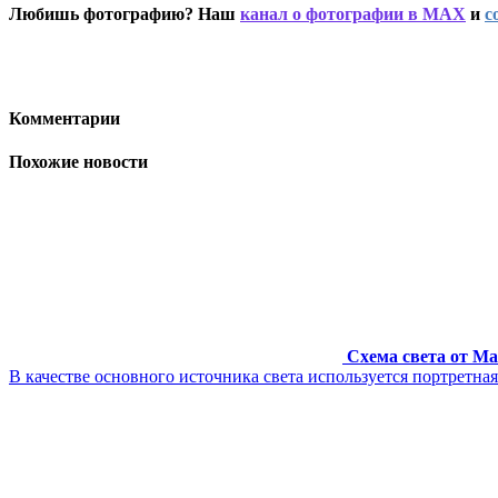
Любишь фотографию? Наш
канал о фотографии в MAX
и
с
Комментарии
Похожие новости
Схема света от М
В качестве основного источника света используется портретна