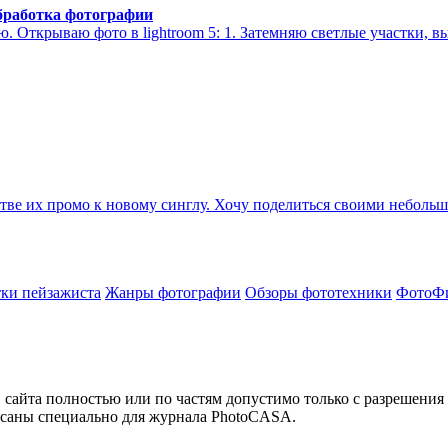
бработка фотографии
ю. Открываю фото в lightroom 5: 1. Затемняю светлые участки, 
стве их промо к новому синглу. Хочу поделиться своими неболь
тки пейзажиста
Жанры фотографии
Обзоры фототехники
ФотоФ
сайта полностью или по частям допустимо только с разрешения 
написаны специально для журнала PhotoCASA.