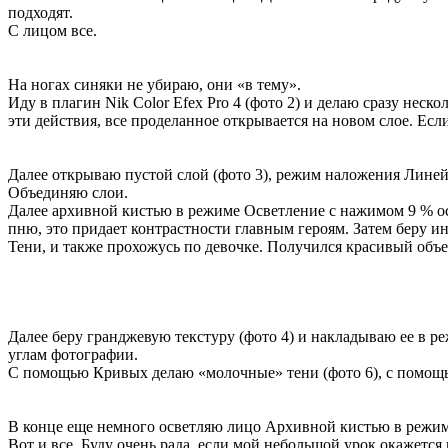
подходят.
С лицом все.
На ногах синяки не убираю, они «в тему».
Иду в плагин Nik Color Efex Pro 4 (фото 2) и делаю сразу неск
эти действия, все проделанное открывается на новом слое. Если
Далее открываю пустой слой (фото 3), режим наложения Линейн
Объединяю слои.
Далее архивной кистью в режиме Осветление с нажимом 9 % ос
пню, это придает контрастности главным героям. Затем беру и
Тени, и также прохожусь по девочке. Получился красивый объе
Далее беру гранджевую текстуру (фото 4) и накладываю ее в р
углам фотографии.
С помощью Кривых делаю «молочные» тени (фото 6), с помощь
В конце еще немного осветляю лицо Архивной кистью в режим
Вот и все. Буду очень рада, если мой небольшой урок окажется 