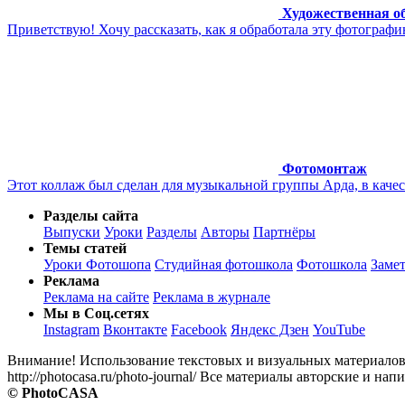
Художественная о
Приветствую! Хочу рассказать, как я обработала эту фотографи
Фотомонтаж
Этот коллаж был сделан для музыкальной группы Арда, в каче
Разделы сайта
Выпуски
Уроки
Разделы
Авторы
Партнёры
Темы статей
Уроки Фотошопа
Студийная фотошкола
Фотошкола
Заме
Реклама
Реклама на сайте
Реклама в журнале
Мы в Соц.сетях
Instagram
Вконтакте
Facebook
Яндекс Дзен
YouTube
Внимание! Использование текстовых и визуальных материалов 
http://photocasa.ru/photo-journal/ Все материалы авторские и 
© PhotoCASA