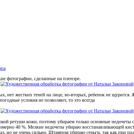
опа
кие фотографии, сделанные на пленэре.
ых, нет жестких теней на лице, во‑вторых, ребенок не щурится. Ж
погодные условия не позволяют, то это всегда
кой ретуши кожи, поэтому убираем только основные недочеты св
римерно 40 %. Мелкие недочеты убираю восстанавливающей кист
аз, но не очень сильно. Штампом убираю серьги, так как при под