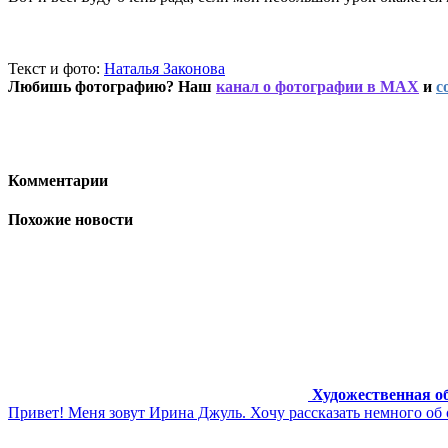
Текст и фото:
Наталья Законова
Любишь фотографию? Наш
канал о фотографии в MAX
и
с
Комментарии
Похожие новости
Художественная о
Привет! Меня зовут Ирина Джуль. Хочу рассказать немного об 