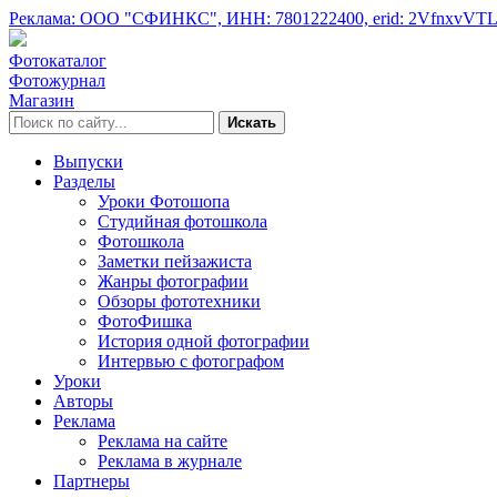
Реклама: ООО "СФИНКС",
ИНН: 7801222400,
erid: 2VfnxvVT
Фотокаталог
Фотожурнал
Магазин
Искать
Выпуски
Разделы
Уроки Фотошопа
Студийная фотошкола
Фотошкола
Заметки пейзажиста
Жанры фотографии
Обзоры фототехники
ФотоФишка
История одной фотографии
Интервью с фотографом
Уроки
Авторы
Реклама
Реклама на сайте
Реклама в журнале
Партнеры