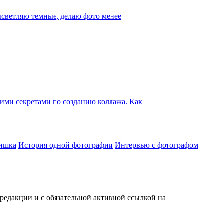
высветляю темные, делаю фото менее
шими секретами по созданию коллажа. Как
ишка
История одной фотографии
Интервью с фотографом
редакции и с обязательной активной ссылкой на