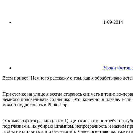
1-09-2014
Уроки Фотош
Всем привет! Немного расскажу о том, как я обрабатываю детс
При съемке на улице я всегда стараюсь снимать в тени: во‑перв
немного подсвечивать солнышко. Это, конечно, в идеале. Если 
можно подрисовать в Photoshop.
Открываю фотографию (фото 1). Детские фото не требуют глубо
под глазками, их убираю штампом, непрозрачность и нажим п
чтобы не оставить лицо без эмоций. Далее осветляю радужку гл