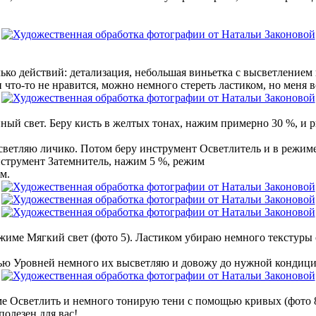
олько действий: детализация, небольшая виньетка с высветлением
 что-то не нравится, можно немного стереть ластиком, но меня в
ый свет. Беру кисть в желтых тонах, нажим примерно 30 %, и р
ветляю личико. Потом беру инструмент Осветлитель и в режиме 
нструмент Затемнитель, нажим 5 %, режим
м.
ежиме Мягкий свет (фото 5). Ластиком убираю немного текстуры 
ю Уровней немного их высветляю и довожу до нужной кондиции
е Осветлить и немного тонирую тени с помощью кривых (фото 8
полезен для вас!