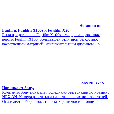
Новинки от
Fujifilm. Fujifilm X100s и Fujifilm X20
Была представлена Fujifilm X100s – модернизированная
версия Fujifilm X100, обладавшей отличной резкостью,
качественной матрицей, исключительным дизайном... о
Sony NEX-3N.
Новинка от Sony.
Компания Sony показала последнюю беззеркальную новинку
NEX-3N. Камера рассчитана на начинающих пользователей.
Она имеет набор автоматических режимов и вполне