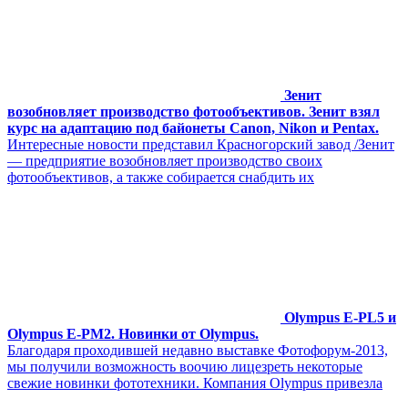
Зенит
возобновляет производство фотообъективов. Зенит взял
курс на адаптацию под байонеты Canon, Nikon и Pentax.
Интересные новости представил Красногорский завод /Зенит
— предприятие возобновляет производство своих
фотообъективов, а также собирается снабдить их
Olympus E-PL5 и
Olympus E-PM2. Новинки от Olympus.
Благодаря проходившей недавно выставке Фотофорум-2013,
мы получили возможность воочию лицезреть некоторые
свежие новинки фототехники. Компания Olympus привезла