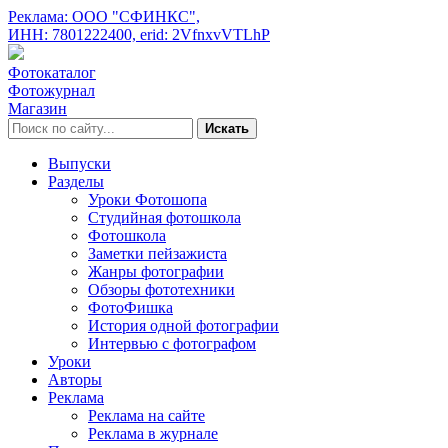
Реклама: ООО "СФИНКС",
ИНН: 7801222400,
erid: 2VfnxvVTLhP
Фотокаталог
Фотожурнал
Магазин
Искать
Выпуски
Разделы
Уроки Фотошопа
Студийная фотошкола
Фотошкола
Заметки пейзажиста
Жанры фотографии
Обзоры фототехники
ФотоФишка
История одной фотографии
Интервью с фотографом
Уроки
Авторы
Реклама
Реклама на сайте
Реклама в журнале