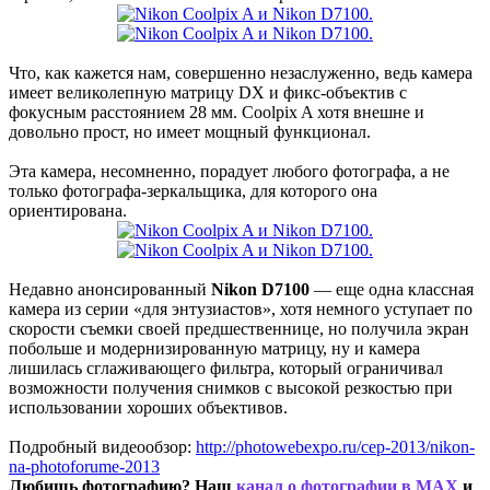
Что, как кажется нам, совершенно незаслуженно, ведь камера
имеет великолепную матрицу DX и фикс-объектив с
фокусным расстоянием 28 мм. Coolpix A хотя внешне и
довольно прост, но имеет мощный функционал.
Эта камера, несомненно, порадует любого фотографа, а не
только фотографа-зеркальщика, для которого она
ориентирована.
Недавно анонсированный
Nikon D7100
— еще одна классная
камера из серии «для энтузиастов», хотя немного уступает по
скорости съемки своей предшественнице, но получила экран
побольше и модернизированную матрицу, ну и камера
лишилась сглаживающего фильтра, который ограничивал
возможности получения снимков с высокой резкостью при
использовании хороших объективов.
Подробный видеообзор:
http://photowebexpo.ru/cep-2013/nikon-
na-photoforume-2013
Любишь фотографию? Наш
канал о фотографии в MAX
и