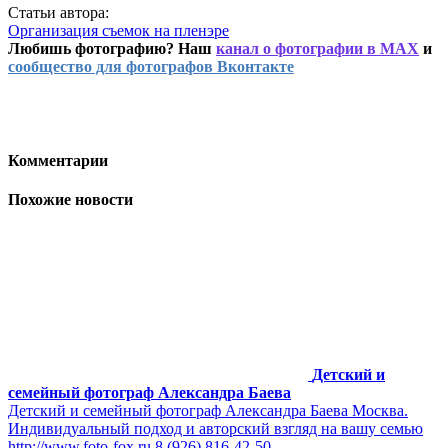
Статьи автора:
Организация съемок на пленэре
Любишь фотографию? Наш
канал о фотографии в MAX
и
сообщество для фотографов Вконтакте
Комментарии
Похожие новости
Детский и
семейный фотограф Александра Баева
Детский и семейный фотограф Александра Баева Москва.
Индивидуальный подход и авторский взгляд на вашу семью
http://www.foto-fox.ru 8 (926) 816-42-50