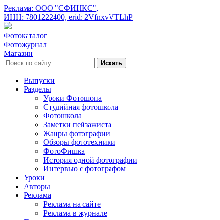
Реклама: ООО "СФИНКС",
ИНН: 7801222400,
erid: 2VfnxvVTLhP
Фотокаталог
Фотожурнал
Магазин
Искать
Выпуски
Разделы
Уроки Фотошопа
Студийная фотошкола
Фотошкола
Заметки пейзажиста
Жанры фотографии
Обзоры фототехники
ФотоФишка
История одной фотографии
Интервью с фотографом
Уроки
Авторы
Реклама
Реклама на сайте
Реклама в журнале