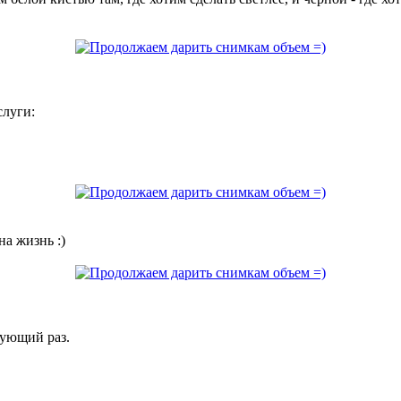
слуги:
а жизнь :)
дующий раз.