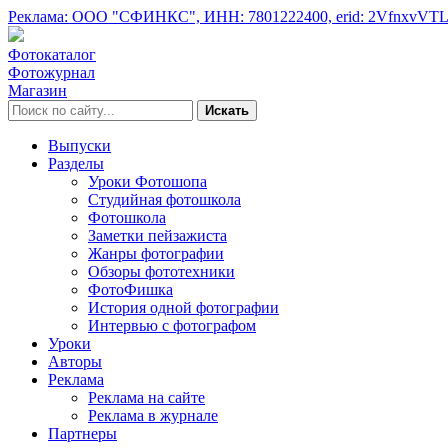
Реклама: ООО "СФИНКС",
ИНН: 7801222400,
erid: 2VfnxvVT
Фотокаталог
Фотожурнал
Магазин
Искать
Выпуски
Разделы
Уроки Фотошопа
Студийная фотошкола
Фотошкола
Заметки пейзажиста
Жанры фотографии
Обзоры фототехники
ФотоФишка
История одной фотографии
Интервью с фотографом
Уроки
Авторы
Реклама
Реклама на сайте
Реклама в журнале
Партнеры