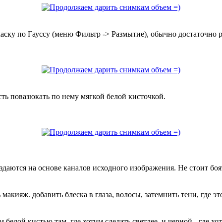
аску по Гауссу (меню Фильтр -> Размытие), обычно достаточно ра
есть повазюкать по нему мягкой белой кисточкой.
оздаются на основе каналов исходного изображения. Не стоит боя
макияж. добавить блеска в глаза, волосы, затемнить тени, где эт
м белой кистью там, где хотим сделать светлее, и черной - где х