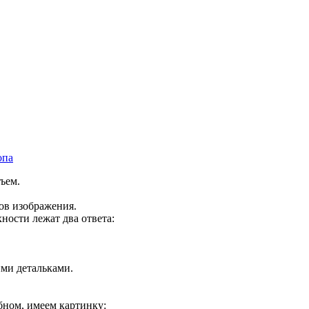
опа
ъем.
ов изображения.
хности лежат два ответа:
ми детальками.
бном, имеем картинку: