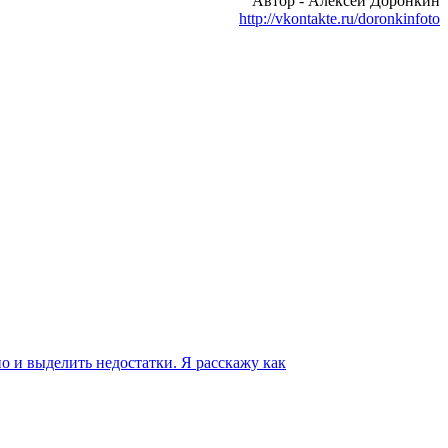
Автор - Алексей Доронкин
http://vkontakte.ru/doronkinfoto
о и выделить недостатки. Я расскажу как