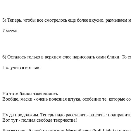
5) Теперь, чтобы все смотрелось еще более вкусно, размываем м
Имеем:
6) Осталось только в верхнем слое нарисовать сами блики. То 
Получится вот так:
На этом блики закончились.
Вообще, маски - очень полезная штука, особенно те, которые с
Ну да продолжим. Теперь надо расставить акценты: подправить 
Вот тут - полная свобода творчества!
Делаем новый слой с режимом Мягкий свет (Soft Light) и рисуе