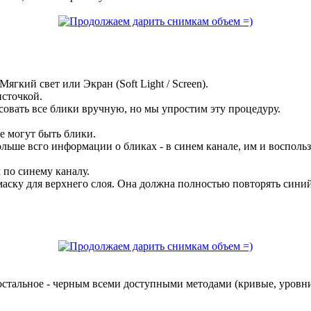
гкий свет или Экран (Soft Light / Screen).
источкой.
совать все блики вручную, но мы упростим эту процедуру.
де могут быть блики.
льше всго информации о бликах - в синем канале, им и воспольз
 по синему каналу.
маску для верхнего слоя. Она должна полностью повторять сини
а остальное - черным всеми доступными методами (кривые, уровни