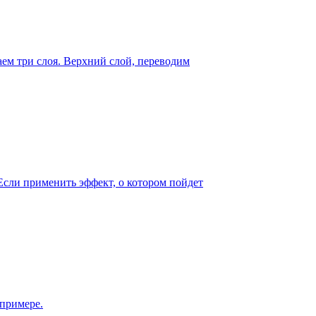
аем три слоя. Верхний слой, переводим
Если применить эффект, о котором пойдет
 примере.