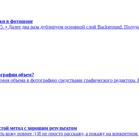
жи в фотошопе
5. • Далее два раза дублируем основной слой Background. Получ
ографии объем?
ния объема в фотографию средствами графического редактора. 
той метод с хорошим результатом
ть кожу ровнее :) И не просто расскажу, а покажу на конкретном