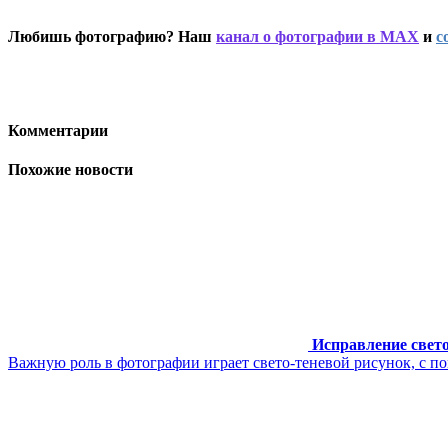
Любишь фотографию? Наш
канал о фотографии в MAX
и
с
Комментарии
Похожие новости
Исправление свето
Важную роль в фотографии играет свето-теневой рисунок, с п