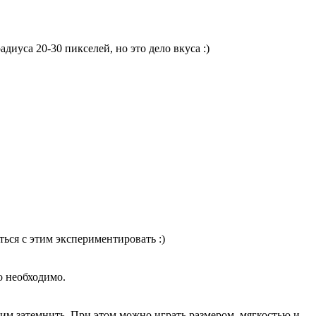
диуса 20-30 пикселей, но это дело вкуса :)
ться с этим экспериментировать :)
о необходимо.
отим затемнить. При этом можно играть размером, мягкостью и