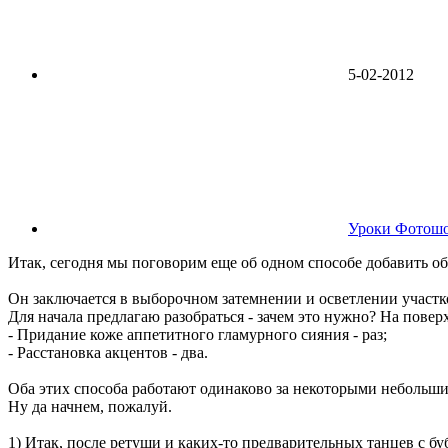
5-02-2012
Уроки Фотош
Итак, сегодня мы поговорим еще об одном способе добавить об
Он заключается в выборочном затемнении и осветлении участк
Для начала предлагаю разобраться - зачем это нужно? На повер
- Придание коже аппетитного гламурного сияния - раз;
- Расстановка акцентов - два.
Оба этих способа работают одинаково за некоторыми небольши
Ну да начнем, пожалуй.
1) Итак, после ретуши и каких-то предварительных танцев с бу