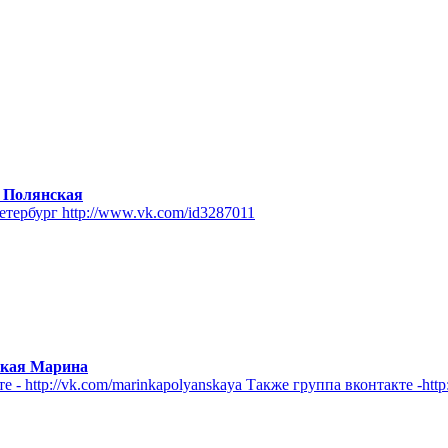
 Полянская
тербург http://www.vk.com/id3287011
ская Марина
 http://vk.com/marinkapolyanskaya Также группа вконтакте -http