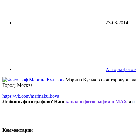
23-03-2014
Авторы фото
Марина Кулькова - автор журна
Город: Москва
https://vk.com/marinakulkova
Любишь фотографию? Наш
канал о фотографии в MAX
и
с
Комментарии