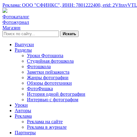
Реклама: ООО "СФИНКС",
ИНН: 7801222400,
erid: 2VfnxvVT
Фотокаталог
Фотожурнал
Магазин
Искать
Выпуски
Разделы
Уроки Фотошопа
Студийная фотошкола
Фотошкола
Заметки пейзажиста
Жанры фотографии
Обзоры фототехники
ФотоФишка
История одной фотографии
Интервью с фотографом
Уроки
Авторы
Реклама
Реклама на сайте
Реклама в журнале
Партнеры