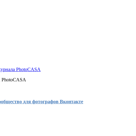
журнала PhotoCASA
ла PhotoCASA
ообщество для фотографов Вконтакте