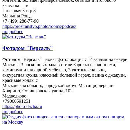
контента. Больше примеров съемок, сетапов и итогового
качества — в
Полковая 3 стр.8
Марьина Роща
+7 (499) 288-77-90
https://prostranstvo.photo/rooms/podcas/
подробнее
Фотодом "Версаль"
Фотодом "Версаль" - новая фотолокация с 14 залами на севере
Москвы: 3 роскошных зала в стиле Барокко с колоннами,
каминами и шикарной мебелью, 3 уютные спальни,
аккуратная кухня, классный большой гараж, ванна с джакузи,
красивые холлы с
Московская область, городской округ Мытищи, деревня
Ховрино, Осташковская улица, 102.
Медведково
+79060591251
https://photo-dacha.ru
подробнее