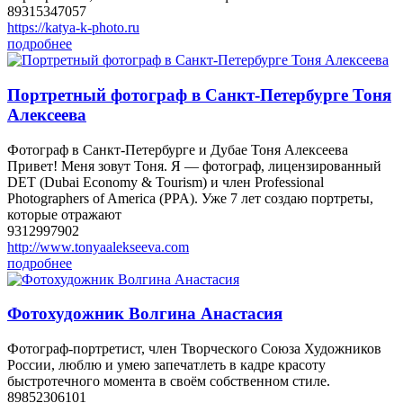
89315347057
https://katya-k-photo.ru
подробнее
Портретный фотограф в Санкт-Петербурге Тоня
Алексеева
Фотограф в Санкт-Петербурге и Дубае Тоня Алексеева
Привет! Меня зовут Тоня. Я — фотограф, лицензированный
DET (Dubai Economy & Tourism) и член Professional
Photographers of America (PPA). Уже 7 лет создаю портреты,
которые отражают
9312997902
http://www.tonyaalekseeva.com
подробнее
Фотохудожник Волгина Анастасия
Фотограф-портретист, член Творческого Союза Художников
России, люблю и умею запечатлеть в кадре красоту
быстротечного момента в своём собственном стиле.
89852306101