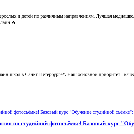
рослых и детей по различным направлениям. Лучшая медиашкол
флайн 🔥
йн-школ в Санкт-Петербурге*. Наш основной приоритет - каче
тия по студийной фотосъёмке! Базовый курс "Обуч