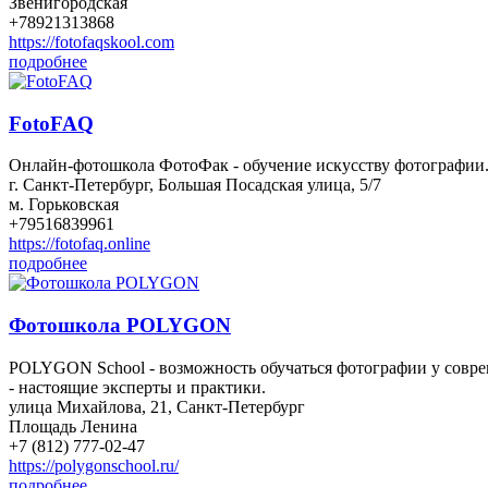
Звенигородская
+78921313868
https://fotofaqskool.com
подробнее
FotoFAQ
Онлайн-фотошкола ФотоФак - обучение искусству фотографии
г. Санкт-Петербург, Большая Посадская улица, 5/7
м. Горьковская
+79516839961
https://fotofaq.online
подробнее
Фотошкола POLYGON
POLYGON School - возможность обучаться фотографии у совре
- настоящие эксперты и практики.
улица Михайлова, 21, Санкт-Петербург
Площадь Ленина
+7 (812) 777-02-47
https://polygonschool.ru/
подробнее