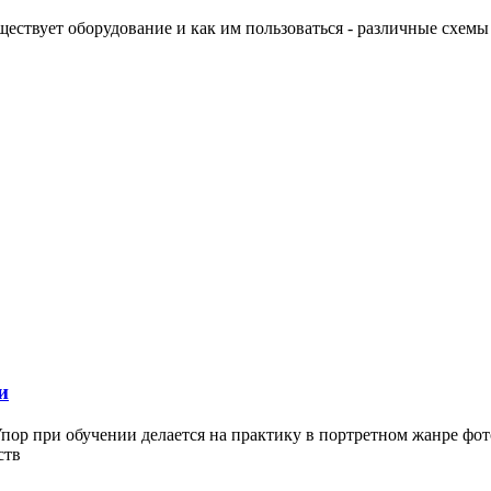
 существует оборудование и как им пользоваться - различные схе
и
Упор при обучении делается на практику в портретном жанре фо
ств