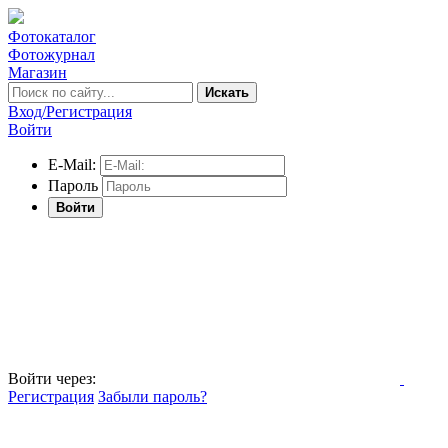
Фотокаталог
Фотожурнал
Магазин
Искать
Вход/Регистрация
Войти
E-Mail:
Пароль
Войти
Войти через:
Регистрация
Забыли пароль?