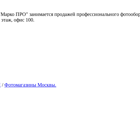
рко ПРО" занимается продажей профессионального фотооборудова
 этаж, офис 100.
Ы
/
Фотомагазины Москвы.