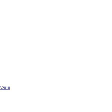
7-2010