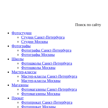
Поиск по сайту
Фотостудии
Студии Санкт-Петербурга
Студии Москвы
Фотографы
Фотографы Санкт-Петербурга
Фотографы Москвы
Школы
Фотошколы Санкт-Петербурга
Фотошколы Москвы
Мастер-классы
Мастер-классы Санкт-Петербурга
Мастер-классы Москвы
Магазины
Фотомагазины Санкт-Петербурга
Фотомагазины Москвы
Прокат
Фотопрокат Санкт-Петербурга
Фотопрокат Москвы