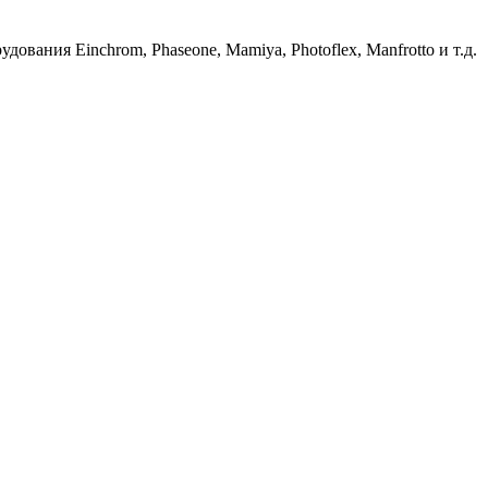
ния Einchrom, Phaseone, Mamiya, Photoflex, Manfrotto и т.д.