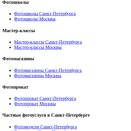
Фотошколы
Фотошколы Санкт-Петербурга
Фотошколы Москвы
Мастер-классы
Мастер-классы Санкт-Петербурга
Мастер-классы Москвы
Фотомагазины
Фотомагазины Санкт-Петербурга
Фотомагазины Москвы
Фотопрокат
Фотопрокат Санкт-Петербурга
Фотопрокат Москвы
Частные фотоуслуги в
Санкт-Петербурге
Фотомодели Санкт-Петербурга