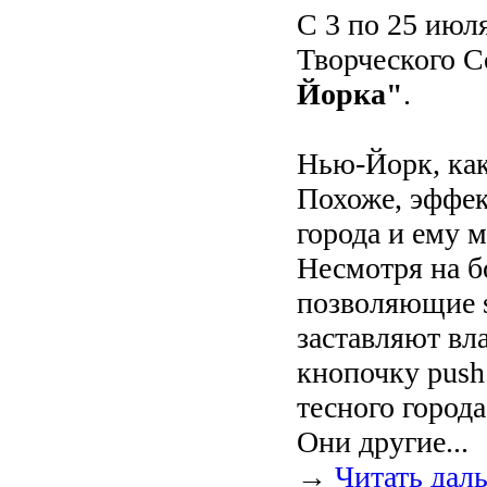
С 3 по 25 июл
Творческого 
Йорка"
.
Нью-Йорк, как
Похоже, эффек
города и ему 
Несмотря на бо
позволяющие s
заставляют вл
кнопочку push
тесного город
Они другие...
→
Читать дал