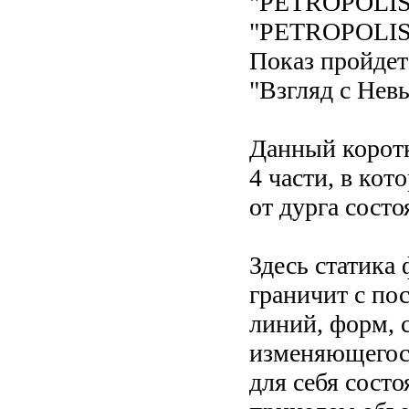
"PETROPOLIS'
"PETROPOLIS"
Показ пройдет
"Взгляд с Нев
Данный корот
4 части, в ко
от дурга состо
Здесь статика
граничит с по
линий, форм, 
изменяющегося
для себя состо