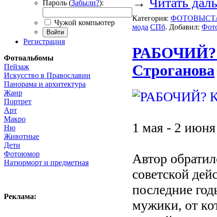
→
Читать дал
Пароль (
Забыли?
):
Категория:
ФОТОВЫСТ
Чужой компьютер
мода
СПб
. Добавил:
Фото
Войти
Регистрация
РАБОЧИЙ? 
Фотоальбомы
Строганова
Пейзаж
Искусство в Православии
Панорама и архитектура
Жанр
Портрет
Арт
Макро
1 мая - 2 июня
Ню
Животные
Дети
Фотоюмор
Автор обрати
Натюрморт и предметная
советской дей
последние год
Реклама:
мужики, от ко