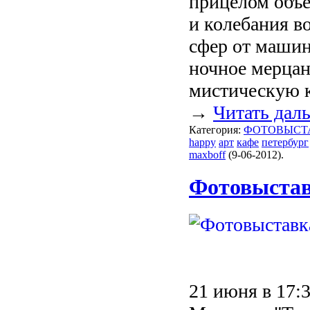
прицелом объе
и колебания в
сфер от машин
ночное мерцан
мистическую к
→
Читать дал
Категория:
ФОТОВЫСТ
happy
арт
кафе
петербург
maxboff
(9-06-2012).
Фотовыстав
21 июня в 17: