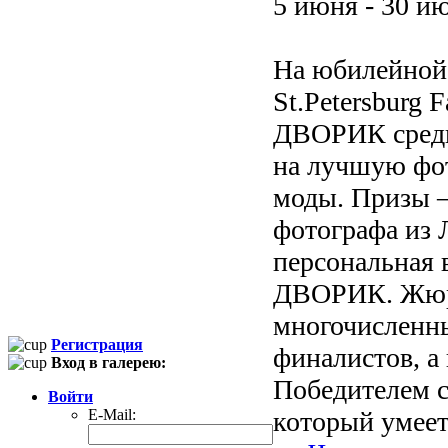
5 июня - 30 и
На юбилейной 
St.Petersbur
ДВОРИК среди 
на лучшую фот
моды. Призы —
фотографа из 
персональная
ДВОРИК. Жюри 
многочисленны
Регистрация
финалистов, а
Вход в галерею:
Победителем с
Войти
E-Mail:
который умеет 