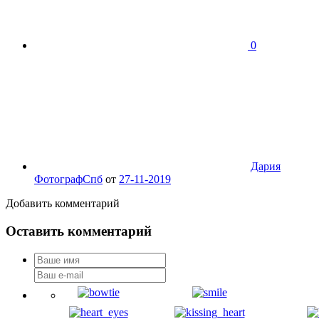
0
Дария
ФотографСпб
от
27-11-2019
Добавить комментарий
Оставить комментарий