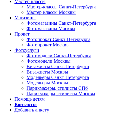
Мастер-классы
Мастер-классы Санкт-Петербурга
Мастер-классы Москвы
Магазины
Фотомагазины Санкт-Петербурга
Фотомагазины Москвы
Прокат
Фотопрокат Санкт-Петербурга
Фотопрокат Москвы
Фотоуслуги
Фотомодели Санкт-Петербурга
Фотомодели Москвы
Визажисты Санкт-Петербурга
Визажисты Москвы
Модельеры Санкт-Петербурга
Модельеры Москвы
Парикмахеры, стилисты СПб
Парикмахеры, стилисты Москвы
Помощь детям
Контакты
Добавить анкету