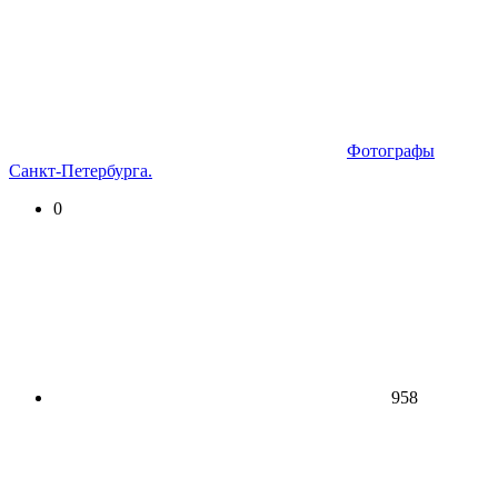
Фотографы
Санкт-Петербурга.
0
958