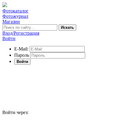
Фотокаталог
Фотожурнал
Магазин
Искать
Вход/Регистрация
Войти
E-Mail:
Пароль
Войти
Войти через: