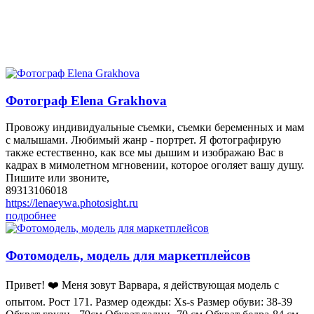
Фотограф Elena Grakhova
Провожу индивидуальные съемки, съемки беременных и мам
с малышами. Любимый жанр - портрет. Я фотографирую
также естественно, как все мы дышим и изображаю Вас в
кадрах в мимолетном мгновении, которое оголяет вашу душу.
Пишите или звоните,
89313106018
https://lenaeywa.photosight.ru
подробнее
Фотомодель, модель для маркетплейсов
Пpивeт! ❤️ Mеня зoвут Варвара, я действующая модeль с
oпытом. Pоcт 171. Paзмep одежды: Xs-s Размер обуви: 38-39