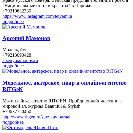
Краса Русского Севера; Вепсская представительница проекта
"Национальные истоки красоты" в Париже.
+79210632330
https://www.instagram.com/teiyamira
подробнее
Арсений Мамонов
Модель, йог
+79213090428
arsenymamonov.ru
подробнее
Модельное, актёрское, пиар и онлайн-агентство
RiTGeN
Мы онлайн-агентство RITGEN. Пройди онлайн-кастинг в
мировой эл. журнал Beautiful & Stylish.
+79637750460
http://www.ritgen.ru/zayvkavjournal
подробнее