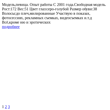
Модель,певица. Опыт работы С 2001 года.Свободная модель.
Рост:172 Вес:51 Цвет глаз:серо-голубой Размер обуви:38
Волосы:до плеч,милированные Участвую в показах,
фотосессиях, рекламных съемках, видеосъемках и.т.д
Всё,кроме ню и эротических
подробнее
1
2
3