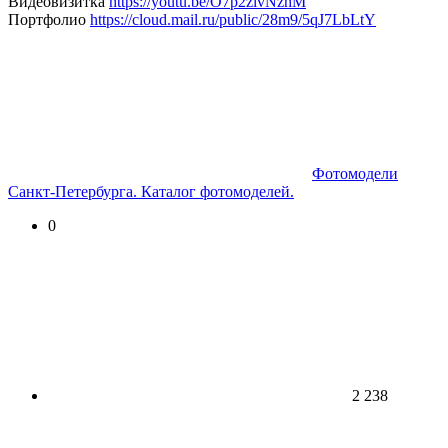
Видеовизитка
https://youtu.be/O7p2zlvNzhM
Портфолио
https://cloud.mail.ru/public/28m9/5qJ7LbLtY
Фотомодели
Санкт-Петербурга. Каталог фотомоделей.
0
2 238