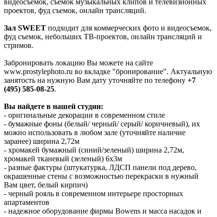
видеосъемок, съемок музыкальных клипов и телевизионных
проектов, фуд съемок, онлайн трансляций.
Зал SWEET
подходит для коммерческих фото и видеосъемок,
фуд съемок, небольших ТВ-проектов, онлайн трансляций и
стримов.
Забронировать локацию Вы можете на сайте
www.prostylephoto.ru во вкладке "бронирование". Актуальную
занятость на нужную Вам дату уточняйте по телефону
+7
(495) 585-08-25
.
Вы найдете в нашей студии:
- оригинальные декорации в современном стиле
- бумажные фоны (белый/ черный/ серый/ коричневый), их
можно использовать в любом зале (уточняйте наличие
заранее) ширина 2,72м
- хромакей бумажный (синий/зеленый) ширина 2,72м,
хромакей тканевый (зеленый) 6х3м
- разные фактуры (штукатурка, ЛДСП панели под дерево,
окрашенные стены с возможностью перекраски в нужный
Вам цвет, белый кирпич)
- черный рояль в современном интерьере просторных
апартаментов
- надежное оборудование фирмы Bowens и масса насадок и