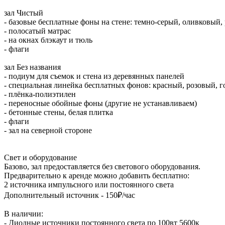
зал Чистый
- базовые бесплатные фоны на стене: темно-серый, оливковый,
- полосатый матрас
- на окнах блэкаут и тюль
- флаги
зал Без названия
- подиум для съемок и стена из деревянных панелей
- специальная линейка бесплатных фонов: красный, розовый, г
- плёнка-полиэтилен
- переносные обойные фоны (другие не устанавливаем)
- бетонные стены, белая плитка
- флаги
- зал на северной стороне
Свет и оборудование
Базово, зал предоставляется без светового оборудования.
Предварительно к аренде можно добавить бесплатно:
2 источника импульсного или постоянного света
Дополнительный источник - 150₽/час
В наличии:
- Диодные источники постоянного света по 100вт 5600к