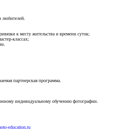
в любителей.
ивязки к месту жительства и времени суток;
астер-классах;
ии.
аемая партнерская программа.
ционному индивидуальному обучению фотографии.
photo-education.ru