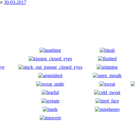
от
30-03-2017