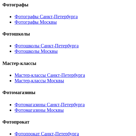
Фотографы
Фотографы Санкт-Петербурга
Фотографы Москвы
Фотошколы
Фотошколы Санкт-Петербурга
Фотошколы Москвы
Мастер-классы
Мастер-классы Санкт-Петербурга
Мастер-классы Москвы
Фотомагазины
Фотомагазины Санкт-Петербурга
Фотомагазины Москвы
Фотопрокат
Фотопрокат Санкт-Петербурга