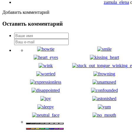
zamula_elena
Добавить комментарий
Оставить комментарий