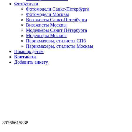
Фотоуслуги
Фотомодели Санкт-Петербурга
Фотомодели Москвы
Визажисты Санкт-Петербурга
Визажисты Москвы
Модельеры Санкт-Петербурга
Модельеры Москвы
Парикмахеры, стилисты СПб
Парикмахеры, стилисты Москвы
Помощь детям
Контакты
Добавить анкету
89266615838