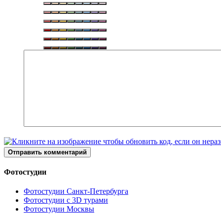
Отправить комментарий
Фотостудии
Фотостудии Санкт-Петербурга
Фотостудии с 3D турами
Фотостудии Москвы