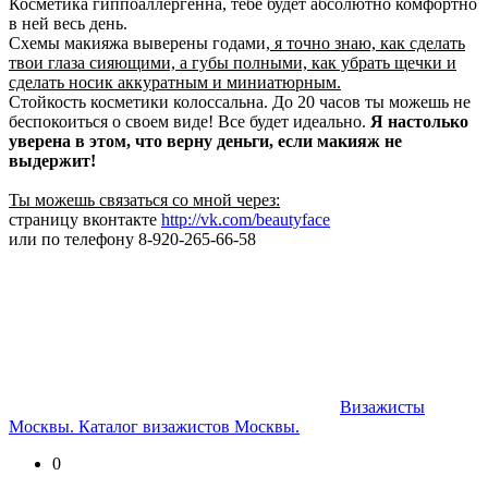
Косметика гиппоаллергенна, тебе будет абсолютно комфортно
в ней весь день.
Схемы макияжа выверены годами,
я точно знаю, как сделать
твои глаза сияющими, а губы полными, как убрать щечки и
сделать носик аккуратным и миниатюрным.
Стойкость косметики колоссальна. До 20 часов ты можешь не
беспокоиться о своем виде! Все будет идеально.
Я настолько
уверена в этом, что верну деньги, если макияж не
выдержит!
Ты можешь связаться со мной через:
страницу вконтакте
http://vk.com/beautyface
или по телефону 8-920-265-66-58
Визажисты
Москвы. Каталог визажистов Москвы.
0