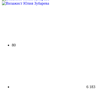
80
6 183