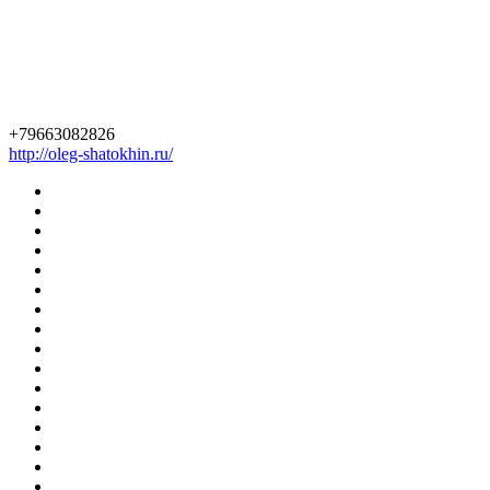
+79663082826
http://oleg-shatokhin.ru/