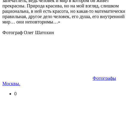
запечатлеть, ведь человек и мир в котором он живет
прекрасны. Природа красива, но на мой взгляд, слишком
рациональна, в ней есть красота, но какая-то математически
правильная, другое дело человек, его душа, его внутренний
мир… они неповторимы…»
Фотограф Олег Шатохин
Фотографы
Москвы.
0