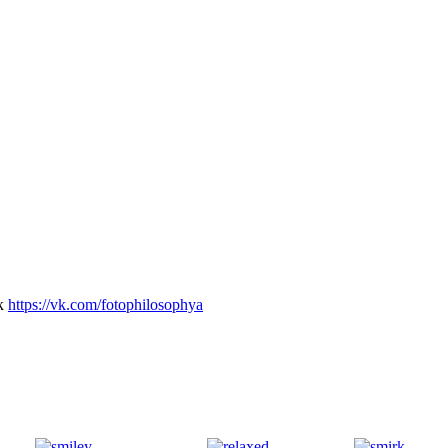
вк
https://vk.com/fotophilosophya