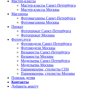
Мастер-классы
Мастер-классы Санкт-Петербурга
Мастер-классы Москвы
Магазины
Фотомагазины Санкт-Петербурга
Фотомагазины Москвы
Прокат
Фотопрокат Санкт-Петербурга
Фотопрокат Москвы
Фотоуслуги
Фотомодели Санкт-Петербурга
Фотомодели Москвы
Визажисты Санкт-Петербурга
Визажисты Москвы
Модельеры Санкт-Петербурга
Модельеры Москвы
Парикмахеры, стилисты СПб
Парикмахеры, стилисты Москвы
Помощь детям
Контакты
Добавить анкету